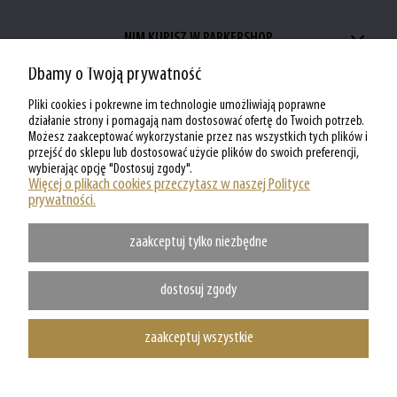
NIM KUPISZ W PARKERSHOP
Dbamy o Twoją prywatność
ZAKUPY W PARKERSHOP
Pliki cookies i pokrewne im technologie umożliwiają poprawne
MOJE KONTO W PARKERSHOP
działanie strony i pomagają nam dostosować ofertę do Twoich potrzeb.
Możesz zaakceptować wykorzystanie przez nas wszystkich tych plików i
przejść do sklepu lub dostosować użycie plików do swoich preferencji,
O PARKERSHOP
wybierając opcję "Dostosuj zgody".
Więcej o plikach cookies przeczytasz w naszej Polityce
prywatności.
zaakceptuj tylko niezbędne
dostosuj zgody
zaakceptuj wszystkie
Copyright @ Parkershop.pl - WSZELKIE PRAWA ZASTRZEZONE
pokaż pełną wersję strony