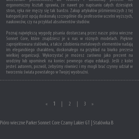
ergonomiczny kształt sprawia, że nawet po napisaniu całych dziesiątek
stron, ręka nie męczy się tak bardzo. Zakup artykułów piśmienniczych z tej
kategorii jest opcją doskonałą szczególnie dla profesorów uczelni wyższych,
naukowców, czy na przykład absolwentów studiów.
Poznaj największą wygodę pisania dostarczaną przez nasze pióra wieczne
Sonnet Core, które znajdziesz je u nas w różnych modelach. Pięknie
zaprojektowana stalówka, a także zdobienia metalowych elementów nadają
im eleganckiego charakteru, doskonałego na przykład na biurko prezesa
wielkiej organizacji. Wykorzystać je możesz zarówno jako prezent na
urodziny lub upominek na koniec pewnego etapu edukacji. Jeśli z kolei
jesteś autorem, pozwól, żebyśmy również i my mogli brać czynny udział w
tworzeniu świata powstałego w Twojej wyobraźni.
«
1
|
2
|
3
»
Pióro wieczne Parker Sonnet Core Czarny Lakier GT | Stalówka B