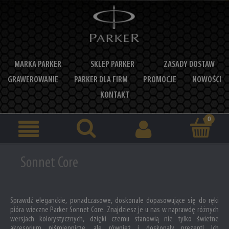
MARKA PARKER
SKLEP PARKER
ZASADY DOSTAW
GRAWEROWANIE
PARKER DLA FIRM
PROMOCJE
NOWOŚCI
KONTAKT
Sonnet Core
Sprawdź eleganckie, ponadczasowe, doskonale dopasowujące się do ręki
pióra wieczne Parker Sonnet Core. Znajdziesz je u nas w naprawdę różnych
wersjach kolorystycznych, dzięki czemu stanowią nie tylko świetne
akcesorium piśmiennicze, ale również i doskonały prezent! Ich