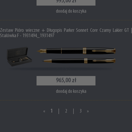
995,00 zł
doodaj do koszyka
Zestaw Pióro wieczne + Długopis Parker Sonnet Core Czarny Lakier GT |
Stalówka F - 1931494_1931497
965,00 zł
doodaj do koszyka
«
1
|
2
|
3
»