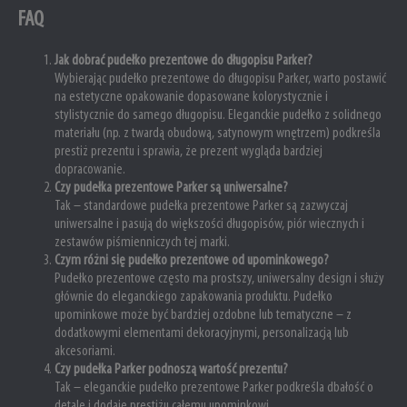
FAQ
Jak dobrać pudełko prezentowe do długopisu Parker?
Wybierając pudełko prezentowe do długopisu Parker, warto postawić
na estetyczne opakowanie dopasowane kolorystycznie i
stylistycznie do samego długopisu. Eleganckie pudełko z solidnego
materiału (np. z twardą obudową, satynowym wnętrzem) podkreśla
prestiż prezentu i sprawia, że prezent wygląda bardziej
dopracowanie.
Czy pudełka prezentowe Parker są uniwersalne?
Tak – standardowe pudełka prezentowe Parker są zazwyczaj
uniwersalne i pasują do większości długopisów, piór wiecznych i
zestawów piśmienniczych tej marki.
Czym różni się pudełko prezentowe od upominkowego?
Pudełko prezentowe często ma prostszy, uniwersalny design i służy
głównie do eleganckiego zapakowania produktu. Pudełko
upominkowe może być bardziej ozdobne lub tematyczne – z
dodatkowymi elementami dekoracyjnymi, personalizacją lub
akcesoriami.
Czy pudełka Parker podnoszą wartość prezentu?
Tak – eleganckie pudełko prezentowe Parker podkreśla dbałość o
detale i dodaje prestiżu całemu upominkowi.