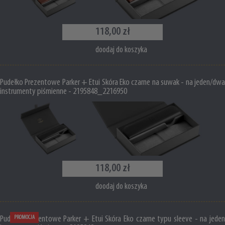
118,00 zł
doodaj do koszyka
Pudełko Prezentowe Parker + Etui Skóra Eko czarne na suwak - na jeden/dwa
instrumenty piśmienne - 2195848_2216950
118,00 zł
doodaj do koszyka
Pudełko Prezentowe Parker + Etui Skóra Eko czarne typu sleeve - na jeden
PROMOCJA