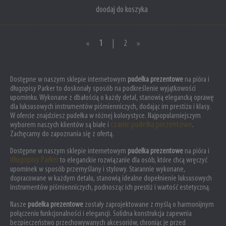
doodaj do koszyka
«
1
|
2
»
Dostępne w naszym sklepie internetowym
pudełka prezentowe
na pióra i
długopisy Parker to doskonały sposób na podkreślenie wyjątkowości
upominku. Wykonane z dbałością o każdy detal, stanowią elegancką oprawę
dla luksusowych instrumentów piśmienniczych, dodając im prestiżu i klasy.
W ofercie znajdziesz pudełka w różnej kolorystyce. Najpopularniejszym
czarne pudełka prezentowe
wyborem naszych klientów są białe i
.
Zachęcamy do zapoznania się z ofertą.
Dostępne w naszym sklepie internetowym
pudełka prezentowe
na pióra i
długopisy Parker
to eleganckie rozwiązanie dla osób, które chcą wręczyć
upominek w sposób przemyślany i stylowy. Starannie wykonane,
dopracowane w każdym detalu, stanowią idealne dopełnienie luksusowych
instrumentów piśmienniczych, podnosząc ich prestiż i wartość estetyczną.
Nasze
pudełka prezentowe
zostały zaprojektowane z myślą o harmonijnym
połączeniu funkcjonalności i elegancji. Solidna konstrukcja zapewnia
bezpieczeństwo przechowywanych akcesoriów, chroniąc je przed