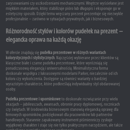
zarysowaniami czy uszkodzeniami mechanicznymi. Wnętrze wyściełane jest
miękkim materiałem, który stabilizuje pióro lub długopis i eksponuje go w
estetyczny sposób. Dzięki temu wręczany prezent prezentuje się niezwykle
profesjonalnie – zarówno w sytuacjach prywatnych, jak i biznesowych.
Różnorodność stylów i kolorów pudełek na prezent –
elegancka oprawa na każdą okazję
W ofercie znajdują się
pudełka prezentowe w różnych wariantach
kolorystycznych i stylistycznych
. Najczęściej wybierane przez klientów są
klasyczne białe i czarne pudełka prezentowe, które wyróżniają się
ponadczasową elegancją i uniwersalnością. Minimalistyczna forma
doskonale współgra z luksusowymi modelami Parker, niezależnie od ich
koloru czy wykończenia. Dostępne są również warianty o bardziej
wyrazistym charakterze, które podkreślają indywidualny styl obdarowanej
osoby.
Pudełka prezentowe i upominkowe
to doskonałe rozwiązanie przy wielu
okazjach – jubileuszach, awansach, obronie pracy dyplomowej, rocznicach
czy świętach. W środowisku biznesowym stanowią elegancką oprawę dla
firmowych upominków, podziękowań dla pracowników lub partnerów
handlowych. Starannie zapakowany instrument piśmienniczy zyskuje
wyjątkowy charakter i staje się nie tylko praktycznym narzędziem, ale także