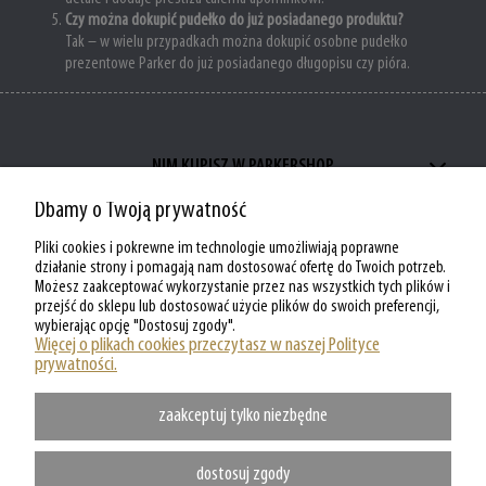
Czy można dokupić pudełko do już posiadanego produktu?
Tak – w wielu przypadkach można dokupić osobne pudełko
prezentowe Parker do już posiadanego długopisu czy pióra.
NIM KUPISZ W PARKERSHOP
Dbamy o Twoją prywatność
ZAKUPY W PARKERSHOP
Pliki cookies i pokrewne im technologie umożliwiają poprawne
MOJE KONTO W PARKERSHOP
działanie strony i pomagają nam dostosować ofertę do Twoich potrzeb.
Możesz zaakceptować wykorzystanie przez nas wszystkich tych plików i
przejść do sklepu lub dostosować użycie plików do swoich preferencji,
O PARKERSHOP
wybierając opcję "Dostosuj zgody".
Więcej o plikach cookies przeczytasz w naszej Polityce
prywatności.
zaakceptuj tylko niezbędne
dostosuj zgody