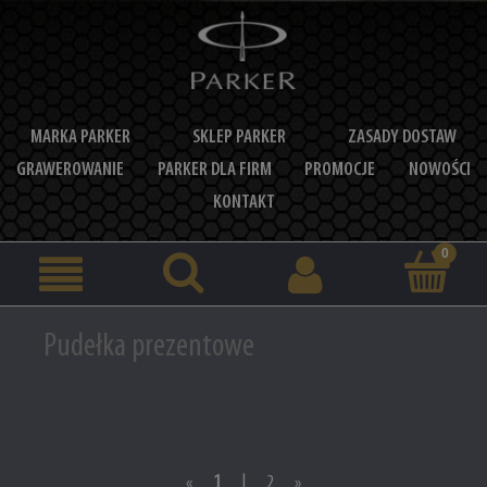
MARKA PARKER
SKLEP PARKER
ZASADY DOSTAW
GRAWEROWANIE
PARKER DLA FIRM
PROMOCJE
NOWOŚCI
KONTAKT
Pudełka prezentowe
«
1
|
2
»