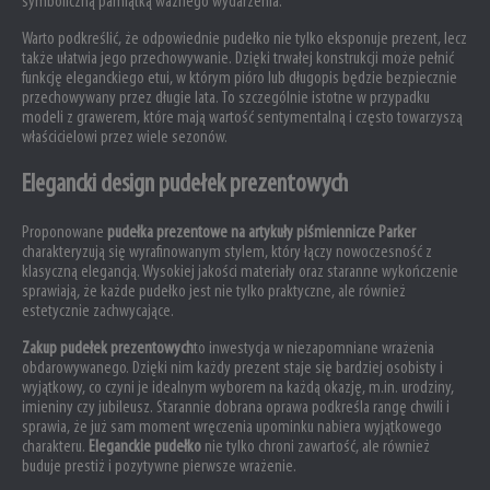
symboliczną pamiątką ważnego wydarzenia.
Warto podkreślić, że odpowiednie pudełko nie tylko eksponuje prezent, lecz
także ułatwia jego przechowywanie. Dzięki trwałej konstrukcji może pełnić
funkcję eleganckiego etui, w którym pióro lub długopis będzie bezpiecznie
przechowywany przez długie lata. To szczególnie istotne w przypadku
modeli z grawerem, które mają wartość sentymentalną i często towarzyszą
właścicielowi przez wiele sezonów.
Elegancki design pudełek prezentowych
Proponowane
pudełka prezentowe na artykuły piśmiennicze Parker
charakteryzują się wyrafinowanym stylem, który łączy nowoczesność z
klasyczną elegancją. Wysokiej jakości materiały oraz staranne wykończenie
sprawiają, że każde pudełko jest nie tylko praktyczne, ale również
estetycznie zachwycające.
Zakup pudełek prezentowych
to inwestycja w niezapomniane wrażenia
obdarowywanego. Dzięki nim każdy prezent staje się bardziej osobisty i
wyjątkowy, co czyni je idealnym wyborem na każdą okazję, m.in. urodziny,
imieniny czy jubileusz. Starannie dobrana oprawa podkreśla rangę chwili i
sprawia, że już sam moment wręczenia upominku nabiera wyjątkowego
charakteru.
Eleganckie pudełko
nie tylko chroni zawartość, ale również
buduje prestiż i pozytywne pierwsze wrażenie.