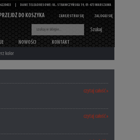
6220433
|
DANE TELEADRESOWE: UL. STRAWCZYŃSKA 19, 01-473 WARSZAWA
PRZEJDŹ DO KOSZYKA
ZAREJESTRUJ SIĘ
ZALOGUJ SIĘ
Szukaj
JE
NOWOŚCI
KONTAKT
rz kolor
czytaj całość »
czytaj całość »