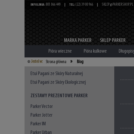
801 066 449
(22) 39 00 966
SKLEP@PARKERSHOP.PL
INFOLINIA:
|
TEL:
|
MARKA PARKER
SKLEP PARKER
Pióra wieczne
Pióra kulkowe
Długopis
»
Jesteś w:
Strona główna
Blog
Etui Pagani ze Skóry Naturalnej
Etui Pagani ze Skóry Ekologicznej
ZESTAWY PREZENTOWE PARKER
Parker Vector
Parker Jotter
Parker IM
Parker Urban