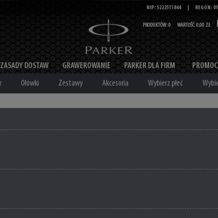
NIP: 5222511844
|
REGON: 01
PRODUKTÓW:
0
WARTOŚĆ:
0,00 ZŁ
ZASADY DOSTAW
GRAWEROWANIE
PARKER DLA FIRM
PROMOC
y
Ołówki
Zestawy
Akcesoria
Wybierz płeć
Wybie