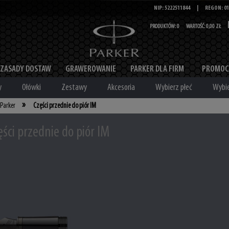
NIP: 5222511844
|
REGON: 01
PRODUKTÓW:
0
WARTOŚĆ:
0,00 ZŁ
ZASADY DOSTAW
GRAWEROWANIE
PARKER DLA FIRM
PROMOC
y
Ołówki
Zestawy
Akcesoria
Wybierz płeć
Wybie
»
 Parker
Części przednie do piór IM
ęści przednie do piór IM