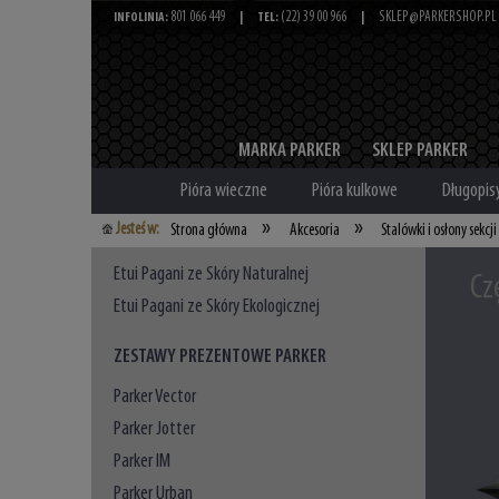
801 066 449
(22) 39 00 966
SKLEP@PARKERSHOP.PL
INFOLINIA:
|
TEL:
|
MARKA PARKER
SKLEP PARKER
Pióra wieczne
Pióra kulkowe
Długopis
»
»
Jesteś w:
Strona główna
Akcesoria
Stalówki i osłony sekcji
Etui Pagani ze Skóry Naturalnej
Cz
Etui Pagani ze Skóry Ekologicznej
ZESTAWY PREZENTOWE PARKER
Parker Vector
Parker Jotter
Parker IM
Parker Urban