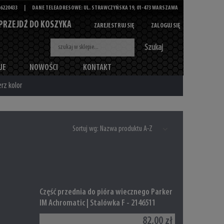
6220433
|
DANE TELEADRESOWE: UL. STRAWCZYŃSKA 19, 01-473 WARSZAWA
PRZEJDŹ DO KOSZYKA
ZAREJESTRUJ SIĘ
ZALOGUJ SIĘ
Szukaj
JE
NOWOŚCI
KONTAKT
rz kolor
Sortuj wg:
Nazwa produktu A-Z
Część przednia do pióra wiecznego Parker
IM Achromatic | Stalówka F - 2146511
82,00 zł