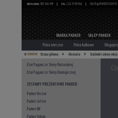
801 066 449
(22) 39 00 966
SKLEP@PARKERSHOP.PL
INFOLINIA:
|
TEL:
|
MARKA PARKER
SKLEP PARKER
Pióra wieczne
Pióra kulkowe
Długopis
»
»
Jesteś w:
Strona główna
Akcesoria
Stalówki i osłony sekcji
Etui Pagani ze Skóry Naturalnej
Cz
Etui Pagani ze Skóry Ekologicznej
ZESTAWY PREZENTOWE PARKER
Parker Vector
Parker Jotter
Parker IM
Parker Urban