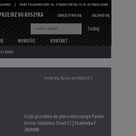
6220433
|
DANE TELEADRESOWE: UL. STRAWCZYŃSKA 19, 01-473 WARSZAWA
PRZEJDŹ DO KOSZYKA
ZAREJESTRUJ SIĘ
ZALOGUJ SIĘ
Szukaj
JE
NOWOŚCI
KONTAKT
rz kolor
Sortuj wg:
Nazwa produktu A-Z
Część przednia do pióra wiecznego Parker
Jotter Stainless Steel CT | Stalówka F -
2069680