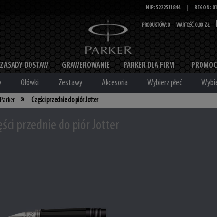
NIP: 5222511844
|
REGON: 01
PRODUKTÓW:
0
WARTOŚĆ:
0,00 ZŁ
ZASADY DOSTAW
GRAWEROWANIE
PARKER DLA FIRM
PROMOC
y
Ołówki
Zestawy
Akcesoria
Wybierz płeć
Wybie
»
 Parker
Części przednie do piór Jotter
ęści przednie do piór Jotter