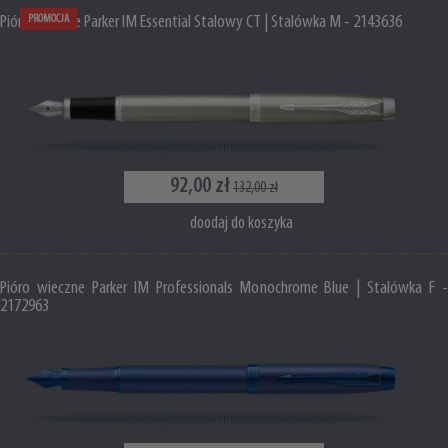
Pióro wieczne Parker IM Essential Stalowy CT | Stalówka M - 2143636
PROMOCJA
92,00 zł
132,00 zł
doodaj do koszyka
Pióro wieczne Parker IM Professionals Monochrome Blue | Stalówka F -
2172963