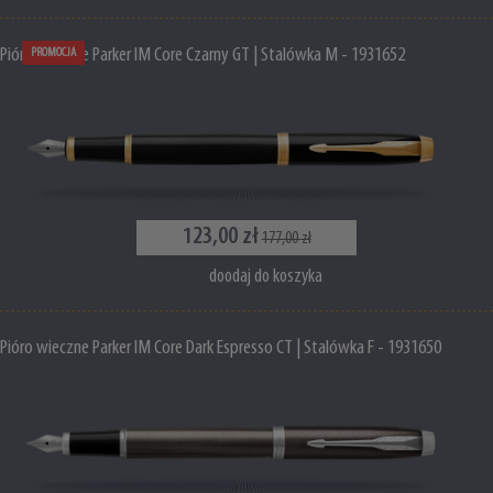
Pióro wieczne Parker IM Core Czarny GT | Stalówka M - 1931652
PROMOCJA
123,00 zł
177,00 zł
doodaj do koszyka
Pióro wieczne Parker IM Core Dark Espresso CT | Stalówka F - 1931650