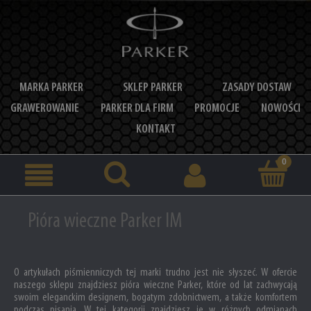
MARKA PARKER
SKLEP PARKER
ZASADY DOSTAW
GRAWEROWANIE
PARKER DLA FIRM
PROMOCJE
NOWOŚCI
KONTAKT
Pióra wieczne Parker IM
O artykułach piśmienniczych tej marki trudno jest nie słyszeć. W ofercie
naszego sklepu znajdziesz pióra wieczne Parker, które od lat zachwycają
swoim eleganckim designem, bogatym zdobnictwem, a także komfortem
podczas pisania. W tej kategorii znajdziesz je w różnych odmianach