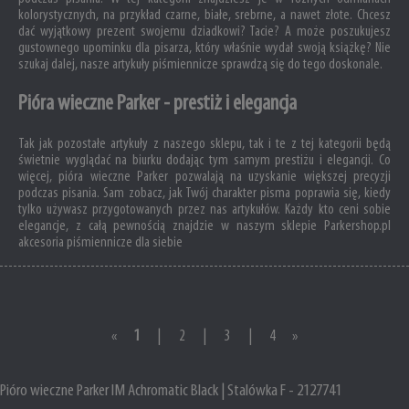
kolorystycznych, na przykład czarne, białe, srebrne, a nawet złote. Chcesz
dać wyjątkowy prezent swojemu dziadkowi? Tacie? A może poszukujesz
gustownego upominku dla pisarza, który właśnie wydał swoją książkę? Nie
szukaj dalej, nasze artykuły piśmiennicze sprawdzą się do tego doskonale.
Pióra wieczne Parker - prestiż i elegancja
Tak jak pozostałe artykuły z naszego sklepu, tak i te z tej kategorii będą
świetnie wyglądać na biurku dodając tym samym prestiżu i elegancji. Co
więcej, pióra wieczne Parker pozwalają na uzyskanie większej precyzji
podczas pisania. Sam zobacz, jak Twój charakter pisma poprawia się, kiedy
tylko używasz przygotowanych przez nas artykułów. Każdy kto ceni sobie
elegancje, z całą pewnością znajdzie w naszym sklepie Parkershop.pl
akcesoria piśmiennicze dla siebie
«
1
|
2
|
3
|
4
»
Pióro wieczne Parker IM Achromatic Black | Stalówka F - 2127741