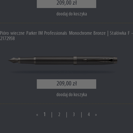
209,00 zł
doodaj do koszyka
Pióro wieczne Parker IM Professionals Monochrome Bronze | Stalówka F -
2172958
209,00 zł
doodaj do koszyka
«
1
|
2
|
3
|
4
»