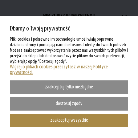
NIM KUPISZ W PARKERSHOP
Dbamy o Twoją prywatność
ZAKUPY W PARKERSHOP
Pliki cookies i pokrewne im technologie umożliwiają poprawne
MOJE KONTO W PARKERSHOP
działanie strony i pomagają nam dostosować ofertę do Twoich potrzeb.
Możesz zaakceptować wykorzystanie przez nas wszystkich tych plików i
przejść do sklepu lub dostosować użycie plików do swoich preferencji,
O PARKERSHOP
wybierając opcję "Dostosuj zgody".
Więcej o plikach cookies przeczytasz w naszej Polityce
prywatności.
zaakceptuj tylko niezbędne
dostosuj zgody
zaakceptuj wszystkie
Copyright @ Parkershop.pl - WSZELKIE PRAWA ZASTRZEZONE