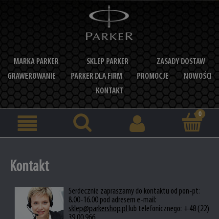
MARKA PARKER
SKLEP PARKER
ZASADY DOSTAW
GRAWEROWANIE
PARKER DLA FIRM
PROMOCJE
NOWOŚCI
KONTAKT
Kontakt
Serdecznie zapraszamy do kontaktu od pon-pt:
8.00-16.00 pod adresem e-mail:
sklep@parkershop.pl
lub telefonicznego:
+48 (22)
39 00 966