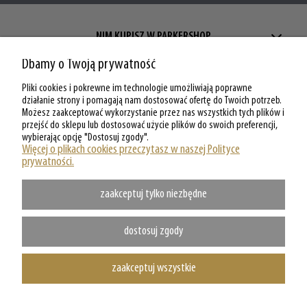
NIM KUPISZ W PARKERSHOP
Dbamy o Twoją prywatność
ZAKUPY W PARKERSHOP
Pliki cookies i pokrewne im technologie umożliwiają poprawne
MOJE KONTO W PARKERSHOP
działanie strony i pomagają nam dostosować ofertę do Twoich potrzeb.
Możesz zaakceptować wykorzystanie przez nas wszystkich tych plików i
przejść do sklepu lub dostosować użycie plików do swoich preferencji,
O PARKERSHOP
wybierając opcję "Dostosuj zgody".
Więcej o plikach cookies przeczytasz w naszej Polityce
prywatności.
zaakceptuj tylko niezbędne
dostosuj zgody
zaakceptuj wszystkie
Copyright @ Parkershop.pl - WSZELKIE PRAWA ZASTRZEZONE