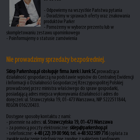
- Odpowiemy na wszystkie Państwa pytania
- Doradzimy w sprawach oferty oraz znakowania
produktów Parker
- Pomożemy w wyborze prezentu lub w
skompletowaniu zestawu upominkowego
- Poinformujemy o statusie zamówienia
Nie prowadzimy sprzedaży bezpośredniej.
Sklep Parkershop.pl obsługuje firma Jurek i Jurek SC
prowadząca
działalność gospodarczą na podstawie wpisów do Centralnej Ewidencji
i Informacji o Działalności Gospodarczej Rzeczypospolitej Polskiej
prowadzonej przez ministra właściwego do spraw gospodarki,
posiadającą adres miejsca wykonywania działalności i adres do
doręczeń: ul. Strawczyńska 19, 01-473 Warszawa, NIP 5222511844,
REGON 016220433.
Dostępne sposoby kontaktu z nami:
- pisemnie na adres:
ul. Strawczyńska 19, 01-473 Warszawa
- za pomocą poczty elektroniczne:
sklep@parkershop.pl
- telefoniczne:
+48 (22) 39 00 966
; tel.
+48 502 589 716
(opłata za
zwykłe połączenie telefoniczne zgodne z pakietem taryfowym