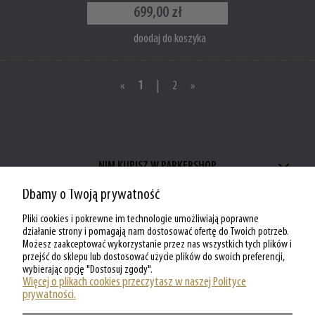
699,00 zł
doodaj do koszyka
«
1
|
2
»
NIM KUPISZ W PARKERSHOP
Dbamy o Twoją prywatność
ZAKUPY W PARKERSHOP
Pliki cookies i pokrewne im technologie umożliwiają poprawne
MOJE KONTO W PARKERSHOP
działanie strony i pomagają nam dostosować ofertę do Twoich potrzeb.
Możesz zaakceptować wykorzystanie przez nas wszystkich tych plików i
przejść do sklepu lub dostosować użycie plików do swoich preferencji,
O PARKERSHOP
wybierając opcję "Dostosuj zgody".
Więcej o plikach cookies przeczytasz w naszej Polityce
prywatności.