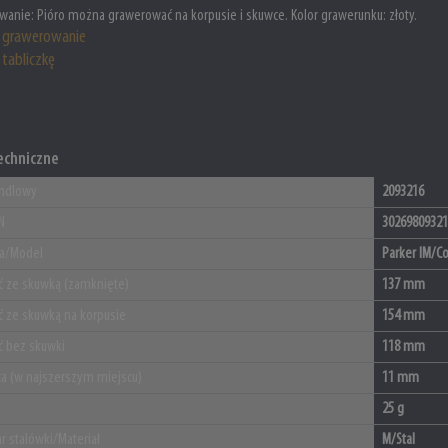
wanie:
Pióro można grawerować na korpusie i skuwce. Kolor grawerunku: złoty.
grawerowanie
tabliczkę
echniczne
ndlowy
2093216
N
30269809321
ja/Model
Parker IM/C
ć ze skuwką (zamknięte)
137 mm
ć ze skuwką na korpusie
154 mm
ć bez skuwki
118 mm
ca (w najszerszym miejscu)
11 mm
25 g
r stalówki/Materiał
M/Stal