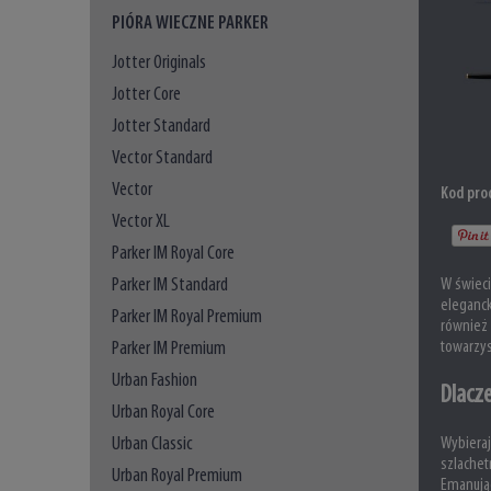
PIÓRA WIECZNE PARKER
Jotter Originals
Jotter Core
Jotter Standard
Vector Standard
Vector
Kod pro
Vector XL
Parker IM Royal Core
Parker IM Standard
W świeci
eleganck
Parker IM Royal Premium
również 
towarzys
Parker IM Premium
Urban Fashion
Dlacz
Urban Royal Core
Urban Classic
Wybieraj
szlachet
Urban Royal Premium
Emanując