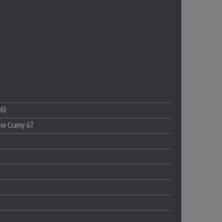
63
ore Czarny GT