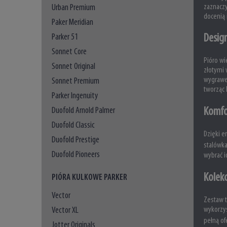
zaznaczy
Urban Premium
docenią 
Paker Meridian
Parker 51
Design
Sonnet Core
Pióro wi
Sonnet Original
złotymi 
wygrawer
Sonnet Premium
tworząc 
Parker Ingenuity
Duofold Arnold Palmer
Komfo
Duofold Classic
Dzięki e
Duofold Prestige
stalówka
Duofold Pioneers
wybrać i
Kolekc
PIÓRA KULKOWE PARKER
Vector
Zestaw t
wykorzys
Vector XL
pełną of
Jotter Originals