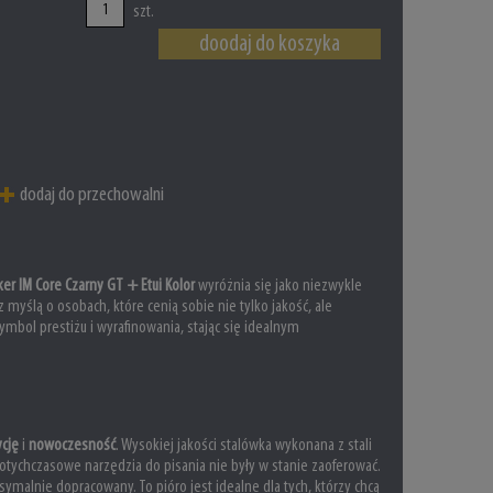
szt.
doodaj do koszyka
dodaj do przechowalni
er IM Core Czarny GT + Etui Kolor
wyróżnia się jako niezwykle
myślą o osobach, które cenią sobie nie tylko jakość, ale
symbol prestiżu i wyrafinowania, stając się idealnym
ycję
i
nowoczesność
. Wysokiej jakości stalówka wykonana z stali
dotychczasowe narzędzia do pisania nie były w stanie zaoferować.
ymalnie dopracowany. To pióro jest idealne dla tych, którzy chcą