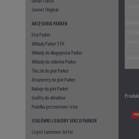
Urban Classic
System
Sonnet Original
Mechan
AKCESORIA PARKER
Materi
Etui Parker
Produc
Wkłady Parker 5TH
Wkłady do długopisów Parker
Podmio
Wkłady do rollerów Parker
Tłoczki do piór Parker
Atramenty do piór Parker
Naboje do piór Parker
Produk
Grafity do ołówków
Pudełka prezentowe i etui
PRO
STALÓWKI I OSŁONY SEKCJI PARKER
Części zamienne Jotter