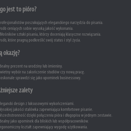
go jest to pióro?
rofesjonalistów poszukujących eleganckiego narzędzia do pisania.
sób ceniących sobie wysoką jakość wykonania.
iłośników sztuki pisania, którzy doceniają klasyczne rozwiązania.
sób, które pragną podkreślić swój status i styl życia.
ą okazję?
dealny prezent na urodziny lub imieniny.
wietny wybór na zakończenie studiów czy nową pracę.
oskonale sprawdzi się jako upominek businessowy.
żniejsze zalety
legancki design z luksusowymi wykończeniami.
ysokiej jakości stalówka zapewniająca komfortowe pisanie.
szechstronność dzięki połączeniu pióra i długopisu w jednym zestawie.
dealny jako upominek dla bliskich lub współpracowników.
rgonomiczny kształt zapewniający wygodę użytkowania.