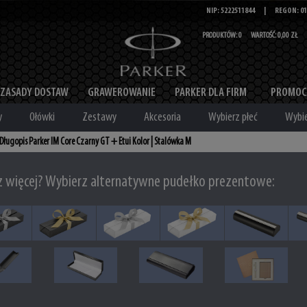
NIP: 5222511844
|
REGON: 01
PRODUKTÓW:
0
WARTOŚĆ:
0,00 ZŁ
ZASADY DOSTAW
GRAWEROWANIE
PARKER DLA FIRM
PROMOC
y
Ołówki
Zestawy
Akcesoria
Wybierz płeć
Wybie
Długopis Parker IM Core Czarny GT + Etui Kolor | Stalówka M
z więcej? Wybierz alternatywne pudełko prezentowe: