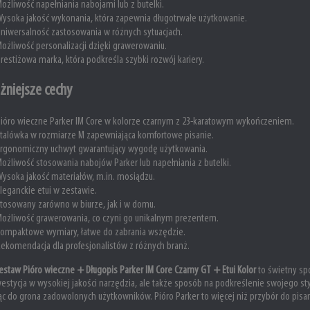
ożliwość napełniania nabojami lub z butelki.
ysoka jakość wykonania, która zapewnia długotrwałe użytkowanie.
niwersalność zastosowania w różnych sytuacjach.
ożliwość personalizacji dzięki grawerowaniu.
restiżowa marka, która podkreśla szybki rozwój kariery.
żniejsze cechy
ióro wieczne Parker IM Core w kolorze czarnym z 23-karatowym wykończeniem.
talówka w rozmiarze M zapewniająca komfortowe pisanie.
rgonomiczny uchwyt gwarantujący wygodę użytkowania.
ożliwość stosowania nabojów Parker lub napełniania z butelki.
ysoka jakość materiałów, m.in. mosiądzu.
leganckie etui w zestawie.
tosowany zarówno w biurze, jak i w domu.
ożliwość grawerowania, co czyni go unikalnym prezentem.
ompaktowe wymiary, łatwe do zabrania wszędzie.
ekomendacja dla profesjonalistów z różnych branż.
estaw Pióro wieczne + Długopis Parker IM Core Czarny GT + Etui Kolor
to świetny sp
westycja w wysokiej jakości narzędzia, ale także sposób na podkreślenie swojego stylu
ąc do grona zadowolonych użytkowników. Pióro Parker to więcej niż przybór do pisania