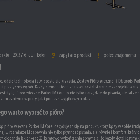
zapytaj o produkt
poleć znajomemu
duktu:
2093216_etui_kolor
e, gdzie technologia i styl często się krzyżują,
Zestaw Pióro wieczne + Długopis Park
i i praktyczny wybór. Każdy element tego zestawu został starannie zaprojektowany z 
estetykę. Pióro wieczne Parker IM Core to nie tylko narzędzie do pisania, ale także 
zem zarówno w pracy, jak i podczas wyjątkowych okazji.
ego warto wybrać to pióro?
ąc pióro wieczne Parker IM Core, decydujesz się na produkt, który łączy w sobie
trad
nej w rozmiarze M zapewnia nie tylko płynność pisania, ale również komfort, który 
y elegancją lakier oraz 23-karatowe wykończenia sprawiają, że każdy detal jest maks