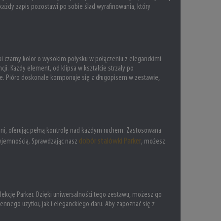
każdy zapis pozostawi po sobie ślad wyrafinowania, który
czarny kolor o wysokim połysku w połączeniu z eleganckimi
cji. Każdy element, od klipsa w kształcie strzały po
ale. Pióro doskonale komponuje się z długopisem w zestawie,
ni, oferując pełną kontrolę nad każdym ruchem. Zastosowana
dobór stalówki Parker
zyjemnością. Sprawdzając nasz
, możesz
kolekcję Parker. Dzięki uniwersalności tego zestawu, możesz go
nnego użytku, jak i eleganckiego daru. Aby zapoznać się z