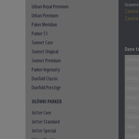
Grawero
Urban Royal Premium
Zamów 
Urban Premium
Zamów 
Paker Meridian
Parker 51
Sonnet Core
Dane t
Sonnet Original
Kod ha
Sonnet Premium
Kod EA
Parker Ingenuity
Duofold Classic
Kolekc
Duofold Prestige
Długoś
Długoś
OŁÓWKI PARKER
Długoś
Jotter Core
Średni
Jotter Standard
Waga
Jotter Special
Rozmia