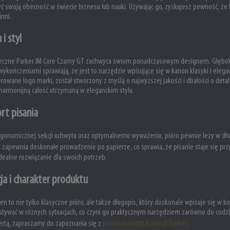
ć swoją obecność w świecie biznesu lub nauki. Używając go, zyskujesz pewność, że 
inni.
 i styl
eczne Parker IM Core Czarny GT zachwyca swoim ponadczasowym designem. Głęboki 
wykończeniami sprawiają, że jest to narzędzie wpisujące się w kanon klasyki i elegan
owane logo marki, został stworzony z myślą o najwyższej jakości i dbałości o det
harmonijną całość utrzymaną w eleganckim stylu.
rt pisania
rgonomicznej sekcji uchwytu oraz optymalnemu wyważeniu, pióro pewnie leży w dło
 zapewnia doskonałe prowadzenie po papierze, co sprawia, że pisanie staje się pr
dealne rozwiązanie dla swoich potrzeb.
ja i charakter produktu
en to nie tylko klasyczne pióro, ale także długopis, który doskonale wpisuje się w 
tywać w różnych sytuacjach, co czyni go praktycznym narzędziem zarówno do codzie
porównaniem kolekcji Parker
ertą, zapraszamy do zapoznania się z
.