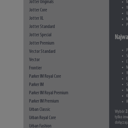
Jotter Originals
M
W
Jotter Core
U
Jotter XL
M
P
Jotter Standard
Jotter Special
Najwa
Jotter Premium
P
Vector Standard
S
Vector
E
M
Frontier
W
Parker IM Royal Core
E
Parker IM
S
M
Parker IM Royal Premium
K
Parker IM Premium
R
Urban Classic
Wybór
Z
tylko in
Urban Royal Core
dołączaj
Urban Fashion