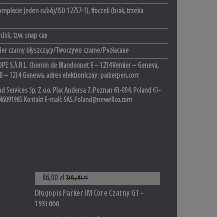
mplecie jeden nabój/ISO 12757-1), tłoczek (brak, trzeba
isk, tzw. snap cap
ier czarny błyszczący/Tworzywo czarne/Pozłacane
PE S.À.R.L. Chemin de Blandonnet 8 – 1214 Vernier – Geneva,
 8 – 1214 Genewa, adres elektroniczny: parkerpen.com
d Services Sp. Z.o.o. Plac Andersa 7, Poznan 61-894, Poland 61-
46091985 Kontakt E-mail: SAS.Poland@newellco.com
86,00 zł
105,00 zł
Długopis Parker IM Core Czarny GT -
1931666