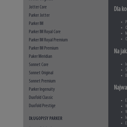
Jotter Core
Dla ko
Parker Jotter
P
Parker IM
O
Parker IM Royal Core
M
O
Parker IM Royal Premium
Parker IM Premium
Na jak
Paker Meridian
I
Sonnet Core
Ś
Sonnet Original
D
Sonnet Premium
Najwa
Parker Ingenuity
Duofold Classic
E
Duofold Prestige
W
W
I
DŁUGOPISY PARKER
E