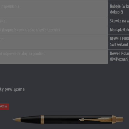
 napełniania
Naboje (w ko
dokupić)
ika
Skuwka na wc
ał (korpus/skuwka/sekcja/wykończenie)
Mosiądz/Lak
ent
NEWELL EURO
Switzerland
t odpowiedzialny za produkt
Newell Polan
894 Poznań 
ty powiązane
MOCJA