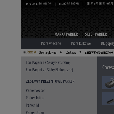
801 066 449
(22) 39 00 966
SKLEP@PARKERSHOP.PL
INFOLINIA:
|
TEL:
|
MARKA PARKER
SKLEP PARKER
Pióra wieczne
Pióra kulkowe
Długopis
»
»
Jesteś w:
Strona główna
Zestawy
Zestaw Pióro wieczne + 
Etui Pagani ze Skóry Naturalnej
Chces
Etui Pagani ze Skóry Ekologicznej
ZESTAWY PREZENTOWE PARKER
Parker Vector
Parker Jotter
Parker IM
Parker Urban