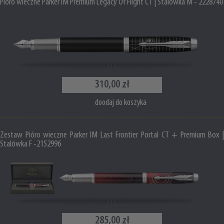
Pióro wieczne Parker IM Premium Legacy Of Flight CT | Stalówka M - 2228740
310,00 zł
doodaj do koszyka
Zestaw Pióro wieczne Parker IM Last Frontier Portal CT + Premium Box |
Stalówka F -2152996
285,00 zł