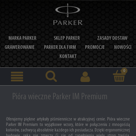
MARKA PARKER
SKLEP PARKER
ZASADY DOSTAW
GRAWEROWANIE
PARKER DLA FIRM
PROMOCJE
NOWOŚCI
KONTAKT
Pióra wieczne Parker IM Premium
Oferujemy piękne artykuły piśmiennicze w atrakcyjnej cenie. Pióra wieczne
Parker IM Premium to wyjątkowe wzory, które w połączeniu z mnogością
kolorów, zachwycą absolutnie każdego ich posiadacza. Dzięki ergonomicznej
budowie, ręka nie zmęczy Ci się od zapełnienia wielu stron treścią.