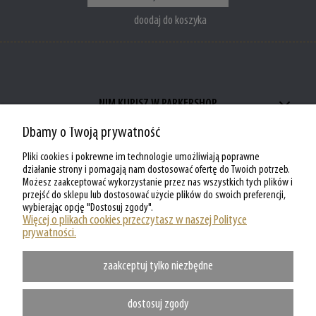
doodaj do koszyka
NIM KUPISZ W PARKERSHOP
Dbamy o Twoją prywatność
ZAKUPY W PARKERSHOP
Pliki cookies i pokrewne im technologie umożliwiają poprawne
MOJE KONTO W PARKERSHOP
działanie strony i pomagają nam dostosować ofertę do Twoich potrzeb.
Możesz zaakceptować wykorzystanie przez nas wszystkich tych plików i
przejść do sklepu lub dostosować użycie plików do swoich preferencji,
O PARKERSHOP
wybierając opcję "Dostosuj zgody".
Więcej o plikach cookies przeczytasz w naszej Polityce
prywatności.
zaakceptuj tylko niezbędne
dostosuj zgody