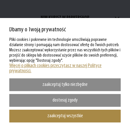
NIM KUPISZ W PARKERSHOP
Dbamy o Twoją prywatność
ZAKUPY W PARKERSHOP
Pliki cookies i pokrewne im technologie umożliwiają poprawne
MOJE KONTO W PARKERSHOP
działanie strony i pomagają nam dostosować ofertę do Twoich potrzeb.
Możesz zaakceptować wykorzystanie przez nas wszystkich tych plików i
przejść do sklepu lub dostosować użycie plików do swoich preferencji,
O PARKERSHOP
wybierając opcję "Dostosuj zgody".
Więcej o plikach cookies przeczytasz w naszej Polityce
prywatności.
zaakceptuj tylko niezbędne
dostosuj zgody
zaakceptuj wszystkie
Copyright @ Parkershop.pl - WSZELKIE PRAWA ZASTRZEZONE