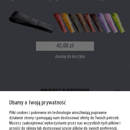
45,00 zł
doodaj do koszyka
NIM KUPISZ W PARKERSHOP
Dbamy o Twoją prywatność
ZAKUPY W PARKERSHOP
Pliki cookies i pokrewne im technologie umożliwiają poprawne
MOJE KONTO W PARKERSHOP
działanie strony i pomagają nam dostosować ofertę do Twoich potrzeb.
Możesz zaakceptować wykorzystanie przez nas wszystkich tych plików i
przejść do sklepu lub dostosować użycie plików do swoich preferencji,
O PARKERSHOP