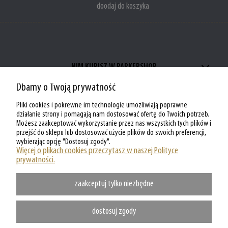
doodaj do koszyka
NIM KUPISZ W PARKERSHOP
Dbamy o Twoją prywatność
ZAKUPY W PARKERSHOP
Pliki cookies i pokrewne im technologie umożliwiają poprawne
MOJE KONTO W PARKERSHOP
działanie strony i pomagają nam dostosować ofertę do Twoich potrzeb.
Możesz zaakceptować wykorzystanie przez nas wszystkich tych plików i
przejść do sklepu lub dostosować użycie plików do swoich preferencji,
O PARKERSHOP
wybierając opcję "Dostosuj zgody".
Więcej o plikach cookies przeczytasz w naszej Polityce
prywatności.
zaakceptuj tylko niezbędne
dostosuj zgody