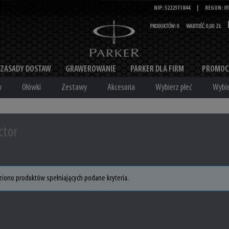
NIP: 5222511844
|
REGON: 01
PRODUKTÓW:
0
WARTOŚĆ:
0,00 ZŁ
ZASADY DOSTAW
GRAWEROWANIE
PARKER DLA FIRM
PROMOC
y
Ołówki
Zestawy
Akcesoria
Wybierz płeć
Wybie
ctor
ziono produktów spełniających podane kryteria.