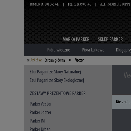
801 066 449
(22) 39 00 966
SKLEP@PARKERSHOP.PL
INFOLINIA:
|
TEL:
|
MARKA PARKER
SKLEP PARKER
Pióra wieczne
Pióra kulkowe
Długopis
»
Jesteś w:
Strona główna
Vector
Etui Pagani ze Skóry Naturalnej
Ve
Etui Pagani ze Skóry Ekologicznej
ZESTAWY PREZENTOWE PARKER
Nie znale
Parker Vector
Parker Jotter
Parker IM
Parker Urban