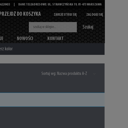
6220433
|
DANE TELEADRESOWE: UL. STRAWCZYŃSKA 19, 01-473 WARSZAWA
PRZEJDŹ DO KOSZYKA
ZAREJESTRUJ SIĘ
ZALOGUJ SIĘ
Szukaj
JE
NOWOŚCI
KONTAKT
rz kolor
Sortuj wg:
Nazwa produktu A-Z