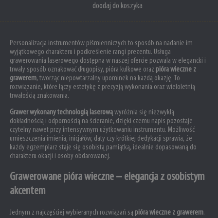
doodaj do koszyka
Personalizacja instrumentów piśmienniczych to sposób na nadanie im
wyjątkowego charakteru i podkreślenie rangi prezentu. Usługa
grawerowania laserowego dostępna w naszej ofercie pozwala w elegancki i
trwały sposób oznakować długopisy, pióra kulkowe oraz
pióra wieczne z
grawerem
, tworząc niepowtarzalny upominek na każdą okazję. To
rozwiązanie, które łączy estetykę z precyzją wykonania oraz wieloletnią
trwałością znakowania.
Grawer wykonany technologią laserową
wyróżnia się niezwykłą
dokładnością i odpornością na ścieranie, dzięki czemu napis pozostaje
czytelny nawet przy intensywnym użytkowaniu instrumentu. Możliwość
umieszczenia imienia, inicjałów, daty czy krótkiej dedykacji sprawia, że
każdy egzemplarz staje się osobistą pamiątką, idealnie dopasowaną do
charakteru okazji i osoby obdarowanej.
Grawerowane pióra wieczne – elegancja z osobistym
akcentem
Jednym z najczęściej wybieranych rozwiązań są
pióra wieczne z grawerem
.