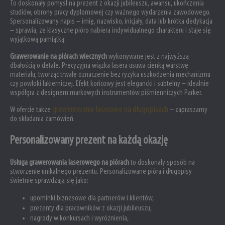
To doskonały pomysł na prezent z okazji jubileuszu, awansu, ukończenia
studiów, obrony pracy dyplomowej czy ważnego wydarzenia zawodowego.
Spersonalizowany napis – imię, nazwisko, inicjały, data lub krótka dedykacja
– sprawia, że klasyczne pióro nabiera indywidualnego charakteru i staje się
wyjątkową pamiątką.
Grawerowanie na piórach wiecznych
wykonywane jest z najwyższą
dbałością o detale. Precyzyjna wiązka lasera usuwa cienką warstwę
materiału, tworząc trwałe oznaczenie bez ryzyka uszkodzenia mechanizmu
czy powłoki lakierniczej. Efekt końcowy jest elegancki i subtelny – idealnie
współgra z designem markowych instrumentów piśmienniczych Parker.
grawerowanie laserowe na długopisach
W ofercie także
– zapraszamy
do składania zamówień.
Personalizowany prezent na każdą okazję
Usługa grawerowania laserowego na piórach
to doskonały sposób na
stworzenie unikalnego prezentu. Personalizowane pióra i długopisy
świetnie sprawdzają się jako:
upominki biznesowe dla partnerów i klientów,
prezenty dla pracowników z okazji jubileuszu,
nagrody w konkursach i wyróżnienia,