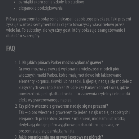
pamiątki ukończenia szkoły lub studiów,
eleganckie podziękowania.
Pióra z grawerem
to połączenie luksusu i osobistego przekazu. Taki prezent
zyskuje wartość sentymentalną i często towarzyszy właścicielowi przez
wiele lat. To subtelny, ale wyraźny gest, który pokazuje zaangażowanie i
dbałość o szczegóły.
FAQ
1. Na jakich piórach Parker można wykonać grawer?
Grawer można zazwyczaj wykonać na większości modeli piór
wiecznych marki Parker, które mają metalowe lub lakierowane
elementy korpusu, skuwki lub nasadki. Najlepiej nadają się modele z
klasycznych serii (np. Parker IM Core czy Parker Sonnet Core), gdzie
powierzchnia jest gładka i trwała – to zapewnia czytelny i elegancki
efekt wygrawerowanego napisu.
Czy pióro wieczne z grawerem nadaje się na prezent?
Tak – pióro wieczne z grawerem to jeden z najbardziej osobistych i
eleganckich prezentów. Grawer z imieniem, inicjałami lub krótką
dedykacją dodaje pióru wyjątkowego charakteru i sprawia, że
prezent staje się pamiątką na lata.
Jakie ograniczenia ma grawer laserowy na piórach?