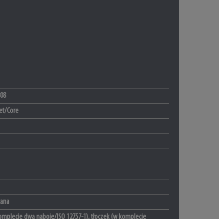
08
et/Core
cana
omplecie dwa naboje/ISO 12757-1), tłoczek (w komplecie