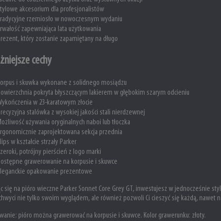
tylowe akcesorium dla profesjonalistów
Tradycyjne rzemiosło w nowoczesnym wydaniu
rwałość zapewniająca lata użytkowania
rezent, który zostanie zapamiętany na długo
żniejsze cechy
orpus i skuwka wykonane z solidnego mosiądzu
owierzchnia pokryta błyszczącym lakierem w głębokim szarym odcieniu
ykończenia w 23-karatowym złocie
recyzyjna stalówka z wysokiej jakości stali nierdzewnej
ożliwość używania oryginalnych naboi lub tłoczka
rgonomicznie zaprojektowana sekcja przednia
lips w kształcie strzały Parker
zeroki, potrójny pierścień z logo marki
ostępne grawerowanie na korpusie i skuwce
Eleganckie opakowanie prezentowe
c się na pióro wieczne Parker Sonnet Core Grey GT, inwestujesz w jednocześnie styl i
chwyci nie tylko swoim wyglądem, ale również pozwoli Ci cieszyć się każdą, nawet n
wanie:
pióro można grawerować na korpusie i skuwce. Kolor grawerunku: złoty.