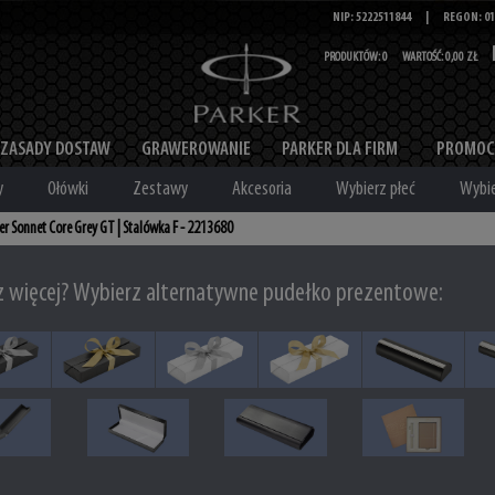
NIP: 5222511844
|
REGON: 01
PRODUKTÓW:
0
WARTOŚĆ:
0,00 ZŁ
ZASADY DOSTAW
GRAWEROWANIE
PARKER DLA FIRM
PROMOC
y
Ołówki
Zestawy
Akcesoria
Wybierz płeć
Wybie
er Sonnet Core Grey GT | Stalówka F - 2213680
z więcej? Wybierz alternatywne pudełko prezentowe: