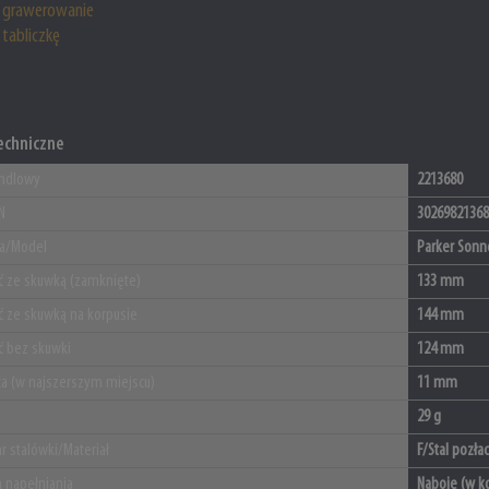
grawerowanie
tabliczkę
echniczne
ndlowy
2213680
N
30269821368
ja/Model
Parker Sonn
ć ze skuwką (zamknięte)
133 mm
ć ze skuwką na korpusie
144 mm
ć bez skuwki
124 mm
ca (w najszerszym miejscu)
11 mm
29 g
r stalówki/Materiał
F/Stal pozła
 napełniania
Naboje (w k