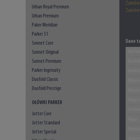
Zamów 
Urban Royal Premium
Zamów 
Urban Premium
Paker Meridian
Parker 51
Dane t
Sonnet Core
Kod ha
Sonnet Original
Sonnet Premium
Kod EA
Parker Ingenuity
Kolekc
Duofold Classic
Długoś
Duofold Prestige
Długoś
Długoś
OŁÓWKI PARKER
Średni
Jotter Core
Waga
Jotter Standard
Rozmia
Jotter Special
System