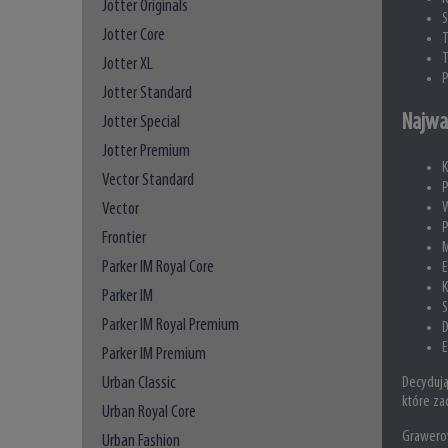
Jotter Originals
S
Jotter Core
T
Jotter XL
P
Jotter Standard
Najwa
Jotter Special
Jotter Premium
K
Vector Standard
P
Vector
W
P
Frontier
M
Parker IM Royal Core
E
K
Parker IM
S
Parker IM Royal Premium
D
Parker IM Premium
Urban Classic
Decydują
które za
Urban Royal Core
Grawero
Urban Fashion