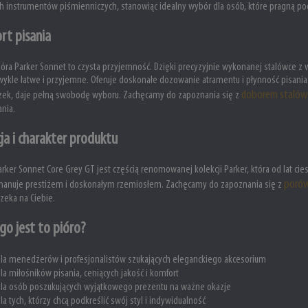
ch instrumentów piśmienniczych, stanowiąc idealny wybór dla osób, które pragną podkr
rt pisania
ióra Parker Sonnet to czysta przyjemność. Dzięki precyzyjnie wykonanej stalówce z wy
wykle łatwe i przyjemne. Oferuje doskonałe dozowanie atramentu i płynność pisania
doborem stalówk
oczek, daje pełną swobodę wyboru. Zachęcamy do zapoznania się z
nia.
ja i charakter produktu
rker Sonnet Core Grey GT jest częścią renomowanej kolekcji Parker, która od lat ci
porów
manuje prestiżem i doskonałym rzemiosłem. Zachęcamy do zapoznania się z
zeka na Ciebie.
go jest to pióro?
la menedżerów i profesjonalistów szukających eleganckiego akcesorium
la miłośników pisania, ceniących jakość i komfort
la osób poszukujących wyjątkowego prezentu na ważne okazje
la tych, którzy chcą podkreślić swój styl i indywidualność