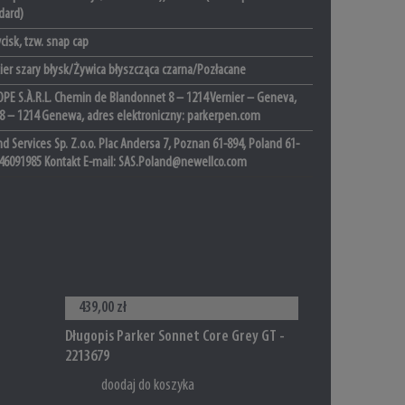
dard)
isk, tzw. snap cap
ier szary błysk/Żywica błyszcząca czarna/Pozłacane
PE S.À.R.L. Chemin de Blandonnet 8 – 1214 Vernier – Geneva,
 8 – 1214 Genewa, adres elektroniczny: parkerpen.com
d Services Sp. Z.o.o. Plac Andersa 7, Poznan 61-894, Poland 61-
46091985 Kontakt E-mail: SAS.Poland@newellco.com
439,00 zł
Długopis Parker Sonnet Core Grey GT -
2213679
doodaj do koszyka