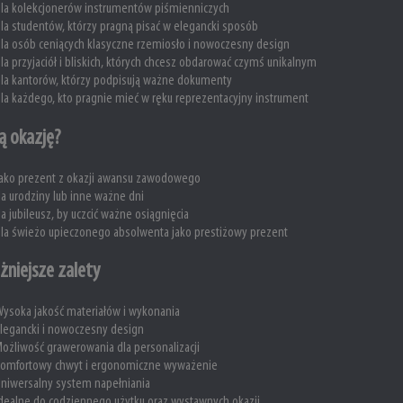
la kolekcjonerów instrumentów piśmienniczych
la studentów, którzy pragną pisać w elegancki sposób
la osób ceniących klasyczne rzemiosło i nowoczesny design
la przyjaciół i bliskich, których chcesz obdarować czymś unikalnym
la kantorów, którzy podpisują ważne dokumenty
la każdego, kto pragnie mieć w ręku reprezentacyjny instrument
ą okazję?
ako prezent z okazji awansu zawodowego
a urodziny lub inne ważne dni
a jubileusz, by uczcić ważne osiągnięcia
la świeżo upieczonego absolwenta jako prestiżowy prezent
żniejsze zalety
ysoka jakość materiałów i wykonania
legancki i nowoczesny design
ożliwość grawerowania dla personalizacji
Komfortowy chwyt i ergonomiczne wyważenie
niwersalny system napełniania
dealne do codziennego użytku oraz wystawnych okazji