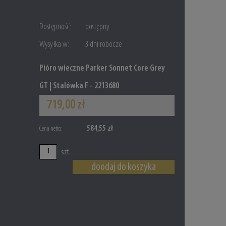
Dostępność:
dostępny
Wysyłka w:
3 dni robocze
Pióro wieczne Parker Sonnet Core Grey
GT | Stalówka F - 2213680
719,00 zł
584,55 zł
Cena netto:
szt.
doodaj do koszyka