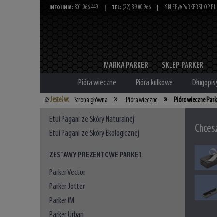
801 066 449
(22) 39 00 966
SKLEP@PARKERSHOP.PL
INFOLINIA:
|
TEL:
|
MARKA PARKER
SKLEP PARKER
Pióra wieczne
Pióra kulkowe
Długopis
»
»
Jesteś w:
Strona główna
Pióra wieczne
Pióro wieczne Park
Etui Pagani ze Skóry Naturalnej
Chces
Etui Pagani ze Skóry Ekologicznej
ZESTAWY PREZENTOWE PARKER
Parker Vector
Parker Jotter
Parker IM
Parker Urban