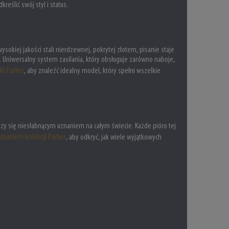
eślić swój styl i status.
sokiej jakości stali nierdzewnej, pokrytej złotem, pisanie staje
. Uniwersalny system zasilania, który obsługuje zarówno naboje,
i Parker
, aby znaleźć idealny model, który spełni wszelkie
eszy się niesłabnącym uznaniem na całym świecie. Każde pióro tej
naniem kolekcji Parker
, aby odkryć, jak wiele wyjątkowych