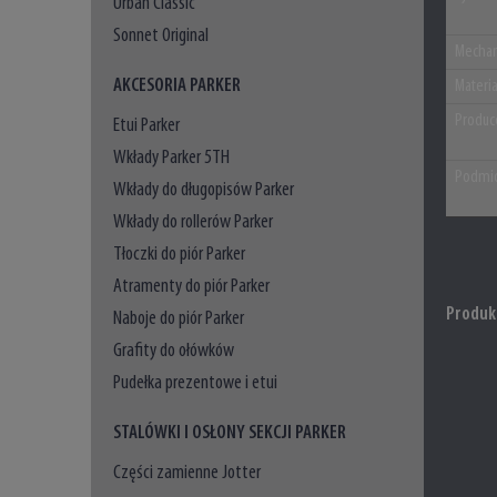
Urban Classic
Sonnet Original
Mechan
AKCESORIA PARKER
Materi
Produc
Etui Parker
Wkłady Parker 5TH
Podmio
Wkłady do długopisów Parker
Wkłady do rollerów Parker
Tłoczki do piór Parker
Atramenty do piór Parker
Produk
Naboje do piór Parker
Grafity do ołówków
Pudełka prezentowe i etui
STALÓWKI I OSŁONY SEKCJI PARKER
Części zamienne Jotter