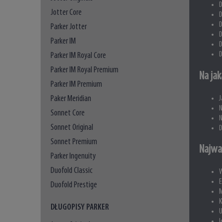
D
Jotter Core
D
D
Parker Jotter
D
Parker IM
D
D
Parker IM Royal Core
Parker IM Royal Premium
Na jak
Parker IM Premium
Paker Meridian
J
N
Sonnet Core
N
Sonnet Original
D
Sonnet Premium
Najwa
Parker Ingenuity
Duofold Classic
W
E
Duofold Prestige
M
DŁUGOPISY PARKER
U
I