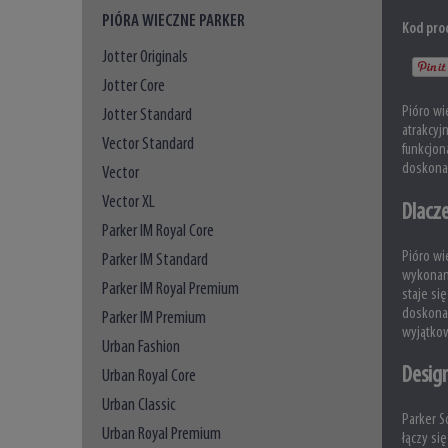
PIÓRA WIECZNE PARKER
Kod pro
Jotter Originals
Jotter Core
Pióro wi
Jotter Standard
atrakcyj
Vector Standard
funkcjon
doskonał
Vector
Vector XL
Dlacz
Parker IM Royal Core
Pióro wi
Parker IM Standard
wykonane
Parker IM Royal Premium
staje si
doskonał
Parker IM Premium
wyjątko
Urban Fashion
Design
Urban Royal Core
Urban Classic
Parker S
Urban Royal Premium
łączy si