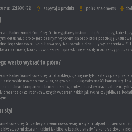
zapytaj o produkt
poleć znajomemu
dod
duktu:
2213680 (22)
eczne Parker Sonnet Core Grey GT to wyjątkowy instrument piśmienniczy, który łą
nymi detalami, pióro to jest idealnym wyborem dla osób, które poszukują luksusow
alne. Jego stonowana, szara barwa przyciąga wzrok, a elementy wykończenia w 23-k
ości i rzemiosła, który z powodzeniem sprawdzi się w każdym biurze czy podczas o
ego warto wybrać to pióro?
eczne Parker Sonnet Core Grey GT charakteryzuje się nie tylko estetyką, ale przede
 z niezwykle trwałego mosiądzu, co gwarantuje długowieczność i komfort użytkowan
ę ono idealnym kompanem dla menedżerów, profesjonalistów oraz osób ceniących sob
y prezent z okazji różnych ważnych wydarzeń, takich jak awans czy jubileusz. Dodat
wym.
 i styl
onnet Core Grey GT zachwyca swoim nowoczesnym stylem. Głęboki odcień szarości,
ę z błyszczącymi detalami, takimi jak klips w kształcie strzały Parker oraz złocony pie