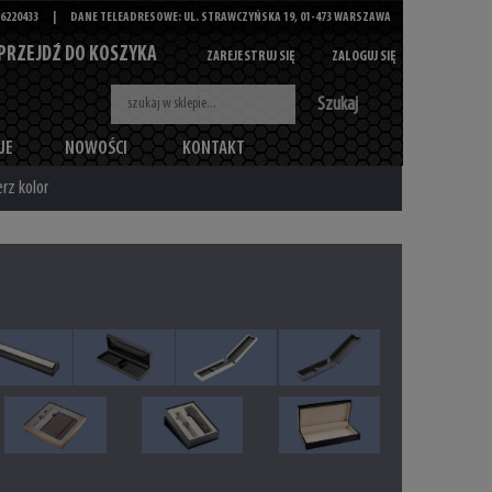
6220433
|
DANE TELEADRESOWE: UL. STRAWCZYŃSKA 19, 01-473 WARSZAWA
PRZEJDŹ DO KOSZYKA
ZAREJESTRUJ SIĘ
ZALOGUJ SIĘ
Szukaj
JE
NOWOŚCI
KONTAKT
rz kolor