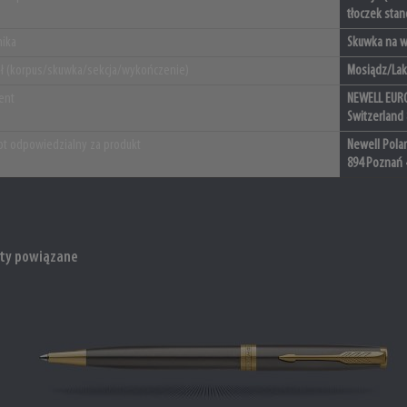
tłoczek stan
ika
Skuwka na wc
ał (korpus/skuwka/sekcja/wykończenie)
Mosiądz/Lak
ent
NEWELL EURO
Switzerland
t odpowiedzialny za produkt
Newell Polan
894 Poznań 
ty powiązane