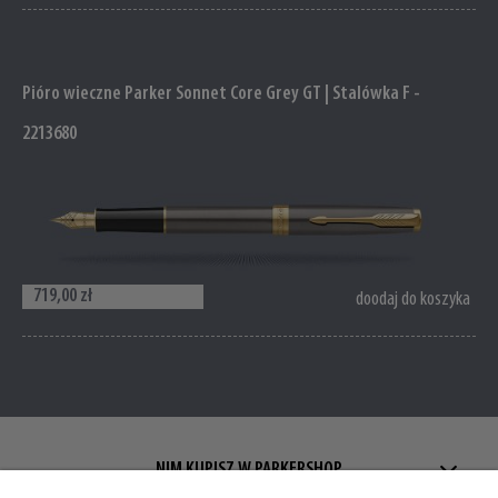
Pióro wieczne Parker Sonnet Core Grey GT | Stalówka F -
2213680
719,00 zł
doodaj do koszyka
NIM KUPISZ W PARKERSHOP