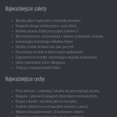
Najważniejsze zalety
Wysoka jakość wykonania i materiały premium.
Elegancki design w kolorystyce szaro-złotej.
Komfort pisania dzięki precyzyjnej stalówce F.
Wszechstronność zastosowania z dwoma systemami zasilania.
Innowacyjna technologia wkładów Parker.
Idealny zestaw do biura oraz jako prezent.
Prezentacja zestawu w luksusowym opakowaniu.
Ergonomiczne kształty zapewniające wygodę użytkowania.
Łatwe napełnianie pióra i długopisu.
Tradycja i reputacja marki Parker.
Najważniejsze cechy
Pióro wieczne z stalówką F, idealne do precyzyjnego pisania.
Długopis z płynnie działającym obrotowym mechanizmem.
Korpus i skuwki z wysokiej jakości mosiądzu.
Powłoka lakiernicza w eleganckim odcieniu szarości.
Wykończenia platerowane 23-karatowym złotem.