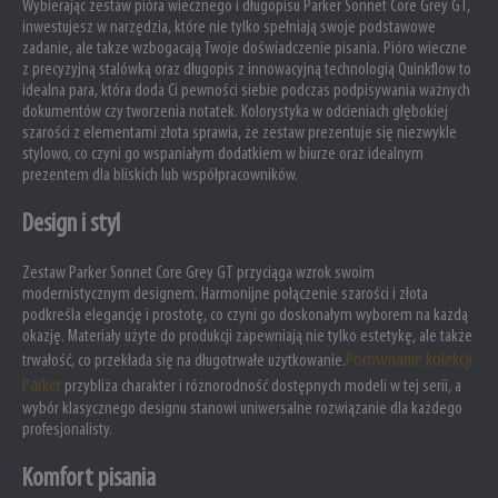
Wybierając zestaw pióra wiecznego i długopisu Parker Sonnet Core Grey GT,
inwestujesz w narzędzia, które nie tylko spełniają swoje podstawowe
zadanie, ale także wzbogacają Twoje doświadczenie pisania. Pióro wieczne
z precyzyjną stalówką oraz długopis z innowacyjną technologią Quinkflow to
idealna para, która doda Ci pewności siebie podczas podpisywania ważnych
dokumentów czy tworzenia notatek. Kolorystyka w odcieniach głębokiej
szarości z elementami złota sprawia, że zestaw prezentuje się niezwykle
stylowo, co czyni go wspaniałym dodatkiem w biurze oraz idealnym
prezentem dla bliskich lub współpracowników.
Design i styl
Zestaw Parker Sonnet Core Grey GT przyciąga wzrok swoim
modernistycznym designem. Harmonijne połączenie szarości i złota
podkreśla elegancję i prostotę, co czyni go doskonałym wyborem na każdą
okazję. Materiały użyte do produkcji zapewniają nie tylko estetykę, ale także
Porównanie kolekcji
trwałość, co przekłada się na długotrwałe użytkowanie.
Parker
przybliża charakter i różnorodność dostępnych modeli w tej serii, a
wybór klasycznego designu stanowi uniwersalne rozwiązanie dla każdego
profesjonalisty.
Komfort pisania