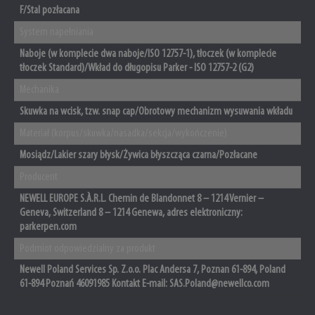
F/Stal pozłacana
System napełniania
Naboje (w komplecie dwa naboje/ISO 12757-1), tłoczek (w komplecie
tłoczek Standard)/Wkład do długopisu Parker - ISO 12757-2 (G2)
Mechanika
Skuwka na wcisk, tzw. snap cap/Obrotowy mechanizm wysuwania wkładu
Materiał (korpus/skuwka/nasadka/sekcja/wykończenie)
Mosiądz/Lakier szary błysk/Żywica błyszcząca czarna/Pozłacane
Producent
NEWELL EUROPE S.À.R.L. Chemin de Blandonnet 8 – 1214 Vernier –
Geneva, Switzerland 8 – 1214 Genewa, adres elektroniczny:
parkerpen.com
Podmiot odpowiedzialny za produkt
Newell Poland Services Sp. Z.o.o. Plac Andersa 7, Poznan 61-894, Poland
61-894 Poznań 46091985 Kontakt E-mail: SAS.Poland@newellco.com