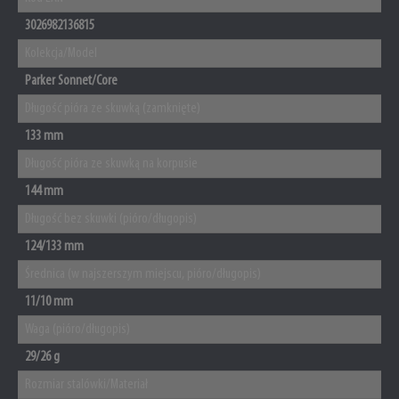
3026982136815
Kolekcja/Model
Parker Sonnet/Core
Długość pióra ze skuwką (zamknięte)
133 mm
Długość pióra ze skuwką na korpusie
144 mm
Długość bez skuwki (pióro/długopis)
124/133 mm
Średnica (w najszerszym miejscu, pióro/długopis)
11/10 mm
Waga (pióro/długopis)
29/26 g
Rozmiar stalówki/Materiał