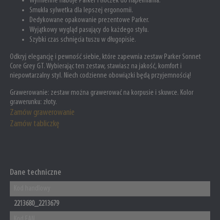
Wymienne naboje Parker i tłoczek do napełniania.
Smukła sylwetka dla lepszej ergonomii.
Dedykowane opakowanie prezentowe Parker.
Wyjątkowy wygląd pasujący do każdego stylu.
Szybki czas schnięcia tuszu w długopisie.
Odkryj elegancję i pewność siebie, które zapewnia zestaw Parker Sonnet
Core Grey GT. Wybierając ten zestaw, stawiasz na jakość, komfort i
niepowtarzalny styl. Niech codzienne obowiązki będą przyjemnością!
Grawerowanie:
zestaw
można grawerować na korpusie i skuwce. Kolor
grawerunku: złoty.
Zamów grawerowanie
Zamów tabliczkę
Dane techniczne
Kod handlowy
2213680_2213679
Kod EAN