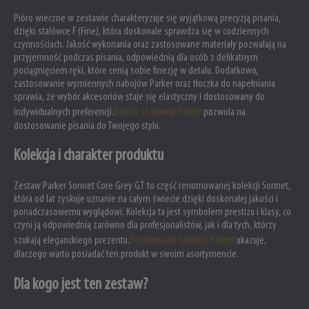
Pióro wieczne w zestawie charakteryzuje się wyjątkową precyzją pisania,
dzięki stalówce F (Fine), która doskonale sprawdza się w codziennych
czynnościach. Jakość wykonania oraz zastosowane materiały pozwalają na
przyjemność podczas pisania, odpowiednią dla osób z delikatnym
pociągnięciem ręki, które cenią sobie finezję w detalu. Dodatkowo,
zastosowanie wymiennych nabojów Parker oraz tłoczka do napełniania
sprawia, że wybór akcesoriów staje się elastyczny i dostosowany do
Dobór stalówki Parker
indywidualnych preferencji.
pozwola na
dostosowanie pisania do Twojego stylu.
Kolekcja i charakter produktu
Zestaw Parker Sonnet Core Grey GT to część renomowanej kolekcji Sonnet,
która od lat zyskuje uznanie na całym świecie dzięki doskonałej jakości i
ponadczasowemu wyglądowi. Kolekcja ta jest symbolem prestiżu i klasy, co
czyni ją odpowiednią zarówno dla profesjonalistów, jak i dla tych, którzy
Porównanie kolekcji Parker
szukają eleganckiego prezentu.
ukazuje,
dlaczego warto posiadać ten produkt w swoim asortymencie.
Dla kogo jest ten zestaw?