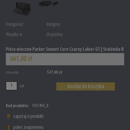
Dostępność:
dostępny
Wysyłka w:
24 godziny
Pióro wieczne Parker Sonnet Core Czarny Lakier GT | Stalówka B
661,00 zł
537,40 zł
Cena netto:
doodaj do koszyka
szt.
Kod produktu:
1931494_B
zapytaj o produkt
poleć znajomemu