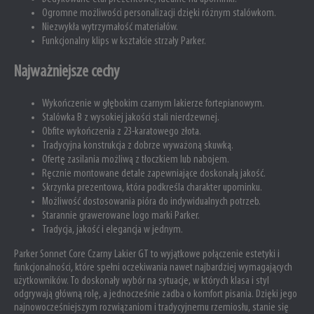
Ogromne możliwości personalizacji dzięki różnym stalówkom.
Niezwykła wytrzymałość materiałów.
Funkcjonalny klips w kształcie strzały Parker.
Najważniejsze cechy
Wykończenie w głębokim czarnym lakierze fortepianowym.
Stalówka B z wysokiej jakości stali nierdzewnej.
Obfite wykończenia z 23-karatowego złota.
Tradycyjna konstrukcja z dobrze wyważoną skuwką.
Ofertę zasilania możliwą z tłoczkiem lub nabojem.
Ręcznie montowane detale zapewniające doskonałą jakość.
Skrzynka prezentowa, która podkreśla charakter upominku.
Możliwość dostosowania pióra do indywidualnych potrzeb.
Starannie grawerowane logo marki Parker.
Tradycja, jakość i elegancja w jednym.
Parker Sonnet Core Czarny Lakier GT to wyjątkowe połączenie estetyki i
funkcjonalności, które spełni oczekiwania nawet najbardziej wymagających
użytkowników. To doskonały wybór na sytuacje, w których klasa i styl
odgrywają główną rolę, a jednocześnie zadba o komfort pisania. Dzięki jego
najnowocześniejszym rozwiązaniom i tradycyjnemu rzemiosłu, stanie się