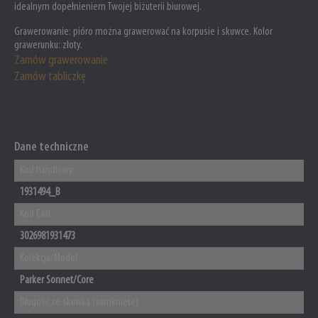
idealnym dopełnieniem Twojej biżuterii biurowej.
Grawerowanie:
pióro można grawerować na korpusie i skuwce. Kolor
grawerunku: złoty.
Zamów grawerowanie
Zamów tabliczkę
Dane techniczne
Kod handlowy
1931494_B
Kod EAN
3026981931473
Kolekcja/Model
Parker Sonnet/Core
Długość ze skuwką (zamknięte)