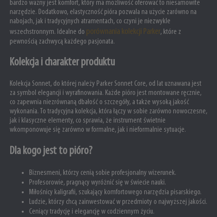
bardzo ważny jest komfort, który ma możliwość oferować to niesamowite
narzędzie. Dodatkowo, elastyczność pióra pozwala na użycie zarówno na
nabojach, jak i tradycyjnych atramentach, co czyni je niezwykle
porównania kolekcji Parker
wszechstronnym. Idealne do
, które z
pewnością zachwycą każdego pasjonata.
Kolekcja i charakter produktu
Kolekcja Sonnet, do której należy Parker Sonnet Core, od lat uznawana jest
za symbol elegancji i wyrafinowania. Każde pióro jest montowane ręcznie,
co zapewnia niezrównaną dbałość o szczegóły, a także wysoką jakość
wykonania. To tradycyjna kolekcja, która łączy w sobie zarówno nowoczesne,
jak i klasyczne elementy, co sprawia, że instrument świetnie
wkomponowuje się zarówno w formalne, jak i nieformalnie sytuacje.
Dla kogo jest to pióro?
Biznesmeni, którzy cenią sobie profesjonalny wizerunek.
Profesorowie, pragnący wyróżnić się w świecie nauki.
Miłośnicy kaligrafii, szukający komfortowego narzędzia pisarskiego.
Ludzie, którzy chcą zainwestować w przedmioty o najwyższej jakości.
Ceniący tradycję i elegancję w codziennym życiu.