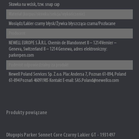
Skuwka na wcisk, tzw. snap cap
Materiał (korpus/skuwka/sekcja/wykończenie)
Mosiądz/Lakier czarny błysk/Żywica błyszcząca czarna/Pozłacane
Producent
NEWELL EUROPE S.À.R.L. Chemin de Blandonnet 8 – 1214 Vernier –
Geneva, Switzerland 8 – 1214 Genewa, adres elektroniczny:
parkerpen.com
Podmiot odpowiedzialny za produkt
Newell Poland Services Sp. Z.o.o. Plac Andersa 7, Poznan 61-894, Poland
61-894 Poznań 46091985 Kontakt E-mail: SAS.Poland@newellco.com
Produkty powiązane
Długopis Parker Sonnet Core Czarny Lakier GT - 1931497