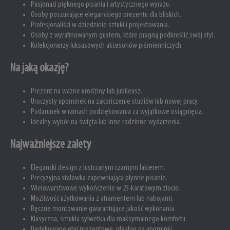
Pasjonaci pięknego pisania i artystycznego wyrazu.
Osoby poszukujące eleganckiego prezentu dla bliskich.
Profesjonaliści w dziedzinie sztuki i projektowania.
Osoby z wyrafinowanym gustem, które pragną podkreślić swój styl.
Kolekcjonerzy luksusowych akcesoriów piśmienniczych.
Na jaką okazję?
Prezent na ważne urodziny lub jubileusz.
Uroczysty upominek na zakończenie studiów lub nowej pracy.
Podarunek w ramach podziękowania za wyjątkowe osiągnięcia.
Idealny wybór na święta lub inne rodzinne wydarzenia.
Najważniejsze zalety
Elegancki design z lustrzanym czarnym lakierem.
Precyzyjna stalówka zapewniająca płynne pisanie.
Wielowarstwowe wykończenie w 23-karatowym złocie.
Możliwość użytkowania z atramentem lub nabojami.
Ręczne montowanie gwarantujące jakość wykonania.
Klasyczna, smukła sylwetka dla maksymalnego komfortu.
Dedykowane etui prezentowe, idealne na upominki.