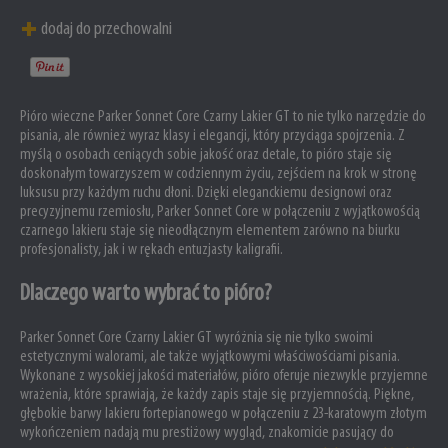
dodaj do przechowalni
Pióro wieczne Parker Sonnet Core Czarny Lakier GT to nie tylko narzędzie do
pisania, ale również wyraz klasy i elegancji, który przyciąga spojrzenia. Z
myślą o osobach ceniących sobie jakość oraz detale, to pióro staje się
doskonałym towarzyszem w codziennym życiu, zejściem na krok w stronę
luksusu przy każdym ruchu dłoni. Dzięki eleganckiemu designowi oraz
precyzyjnemu rzemiosłu, Parker Sonnet Core w połączeniu z wyjątkowością
czarnego lakieru staje się nieodłącznym elementem zarówno na biurku
profesjonalisty, jak i w rękach entuzjasty kaligrafii.
Dlaczego warto wybrać to pióro?
Parker Sonnet Core Czarny Lakier GT wyróżnia się nie tylko swoimi
estetycznymi walorami, ale także wyjątkowymi właściwościami pisania.
Wykonane z wysokiej jakości materiałów, pióro oferuje niezwykle przyjemne
wrażenia, które sprawiają, że każdy zapis staje się przyjemnością. Piękne,
głębokie barwy lakieru fortepianowego w połączeniu z 23-karatowym złotym
wykończeniem nadają mu prestiżowy wygląd, znakomicie pasujący do