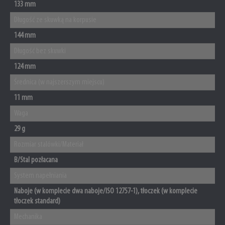
133 mm
Długość ze skuwką na korpusie
144 mm
Długość bez skuwki
124 mm
Średnica (w najszerszym miejscu)
11 mm
Waga
29 g
Rozmiar stalówki/Materiał
B/Stal pozłacana
System napełniania
Naboje (w komplecie dwa naboje/ISO 12757-1), tłoczek (w komplecie
tłoczek standard)
Mechanika