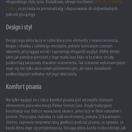
doboru stalówki
eleganckiego stylu życia. Dodatkowo, oferuje możliwość
Parker
, co pozwala na personalizację i dopasowanie do indywidualnych
potrzeb piszącego.
Design i styl
Design tego pióra łączy w sobie klasyczne elementy z nowoczesnością.
Korpus i skuwka z solidnego mosiądzu, pokryte lustrzanym czarnym
lakierem, przyciągają wzrok i zapewniają elegancki wygląd. Obfite detale,
takie jak potrójny pierścień z logo marki oraz klips w kształcie strzały,
podkreślają luksusowy charakter instrumentu. Tak starannie wykonane pióro
staje się nie tylko akcesorium piśmienniczym, ale także dodatkiem
podkreślającym unikalny styl jego właściciela.
Komfort pisania
Nie tylko wygląd, lecz także komfort pisania jest niezwykle istotnym
elementem pióra wiecznego Parker Sonnet Core. Dzięki tradycyjnej
konstrukcji oraz dobrze wyważonej skuwce, pióro leży w dłoni naturalnie i
pewnie. Precyzyjna stalówka ze stali nierdzewnej, pokryta 23-karatowym
złotem, zapewnia niepowtarzalną gładkość podczas pisania, co sprawia, że
każda litera staje się przyjemnością. Stosując pióro, każda osoba odczuje, jak