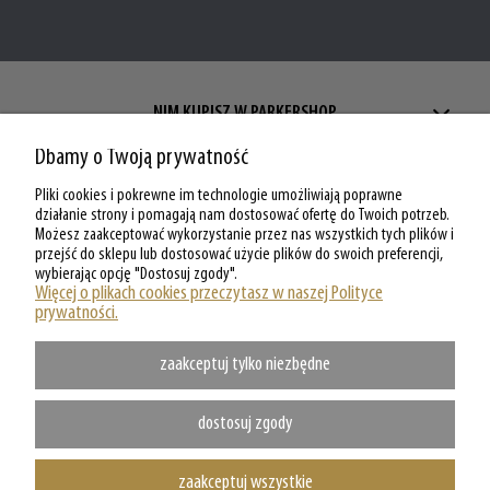
NIM KUPISZ W PARKERSHOP
Dbamy o Twoją prywatność
ZAKUPY W PARKERSHOP
Pliki cookies i pokrewne im technologie umożliwiają poprawne
MOJE KONTO W PARKERSHOP
działanie strony i pomagają nam dostosować ofertę do Twoich potrzeb.
Możesz zaakceptować wykorzystanie przez nas wszystkich tych plików i
przejść do sklepu lub dostosować użycie plików do swoich preferencji,
O PARKERSHOP
wybierając opcję "Dostosuj zgody".
Więcej o plikach cookies przeczytasz w naszej Polityce
prywatności.
zaakceptuj tylko niezbędne
dostosuj zgody
zaakceptuj wszystkie