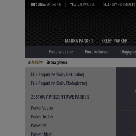
801 066 449
(22) 39 00 966
SKLEP@PARKERSHOP.PL
INFOLINIA:
|
TEL:
|
MARKA PARKER
SKLEP PARKER
Pióra wieczne
Pióra kulkowe
Długopis
Jesteś w:
Strona główna
Etui Pagani ze Skóry Naturalnej
Etui Pagani ze Skóry Ekologicznej
ZESTAWY PREZENTOWE PARKER
Parker Vector
Parker Jotter
Parker IM
Parker Urban