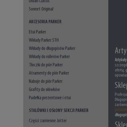
Urban Classic
Sonnet Original
AKCESORIA PARKER
Etui Parker
Wkłady Parker 5TH
Wkłady do długopisów Parker
Arty
Wkłady do rollerów Parker
Artykuł
Tłoczki do piór Parker
szczegó
ofertą,
Atramenty do piór Parker
opowiad
Naboje do piór Parker
Skle
Grafity do ołówków
Profesj
Pudełka prezentowe i etui
Długopi
zarówno
piśmie
STALÓWKI I OSŁONY SEKCJI PARKER
długopi
Części zamienne Jotter
Skle