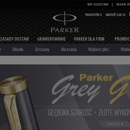
NIP: 5222511844
|
REGON: 01
PRODUKTÓW:
0
WARTOŚĆ:
0,00 ZŁ
ZASADY DOSTAW
GRAWEROWANIE
PARKER DLA FIRM
PROMOC
y
Ołówki
Zestawy
Akcesoria
Wybierz płeć
Wybie