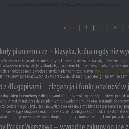
«
1
|
2
|
3
|
4
|
kuły piśmiennicze – klasyka, która nigdy nie w
y piśmiennicze
tej marki znane są chyba każdemu, niemalże na całym świecie. Piękn
ł. Wygodnie trzyma się je w dłoniach, a co za tym idzie, możesz napisać wiele stro
długopisy na prezen
 gdzie znajdziesz najpiękniejsze artykuły piśmiennicze, w tym
ań, tekstów sprzedażowych czy wypracowań. Ich inspirujący design sprawi, że zamia
p z długopisami – elegancja i funkcjonalność w
onalny
sklep internetowy z długopisami
oferuje szeroki wybór oryginalnych produktó
sy tej marki charakteryzują się płynnym prowadzeniem linii oraz starannie doprac
 do codziennego użytku, jak i na wyjątkowe okazje, z możliwością personalizacji
nne
zawierające długopisy oraz pióra wieczne lub długopisy z ołówkiem automaty
sami
obejmuje również wkłady, naboje, atramenty i inne akcesoria, które pozwalają 
py Parker Warszawa – wygodne zakupy online z 