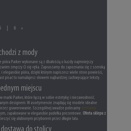
5
|
6
»
ychodzi z mody
e pióra Parker wykonane są z dbałością o każdy najmniejszy
n zanim zmęczy Ci się ręka. Zapraszamy do zapoznania się z szeroką
t
i eleganckie pióra, dzięki którym napiszesz wiele stron powieści,
st pisać to namalujesz słowem najbardziej zachwycające teksty.
 jednym miejscu
w marki Parker, które łączą w sobie estetykę i niezawodność.
owanym designem. W asortymencie znajdują się modele idealne
zestawy
 poprzez grawerowanie. Szczególnej uwadze polecamy
cznym, zapakowane w eleganckie pudełka prezentowe.
Oferta sklepu z
cieszyć się ulubionym przyborem przez długie lata.
dostawą do stolicy