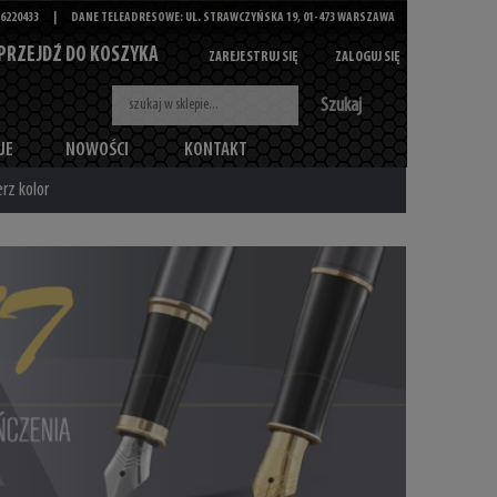
6220433
|
DANE TELEADRESOWE: UL. STRAWCZYŃSKA 19, 01-473 WARSZAWA
PRZEJDŹ DO KOSZYKA
ZAREJESTRUJ SIĘ
ZALOGUJ SIĘ
Szukaj
JE
NOWOŚCI
KONTAKT
rz kolor