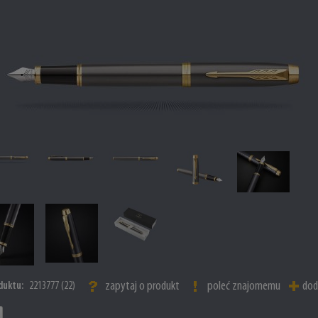
zapytaj o produkt
poleć znajomemu
dod
duktu:
2213777 (22)