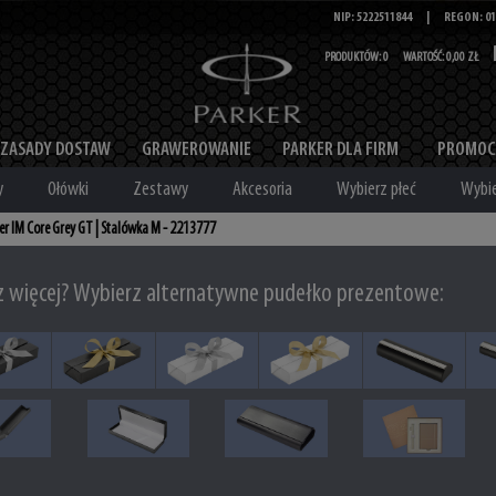
NIP: 5222511844
|
REGON: 01
PRODUKTÓW:
0
WARTOŚĆ:
0,00 ZŁ
ZASADY DOSTAW
GRAWEROWANIE
PARKER DLA FIRM
PROMOC
y
Ołówki
Zestawy
Akcesoria
Wybierz płeć
Wybie
er IM Core Grey GT | Stalówka M - 2213777
z więcej? Wybierz alternatywne pudełko prezentowe: