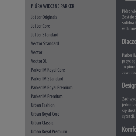
PIÓRA WIECZNE PARKER
Pióro wi
Jotter Originals
Zostało 
solidna 
Jotter Core
w tłumie
Jotter Standard
Dlacz
Vector Standard
Vector
Parker I
Vector XL
przyciąg
To pióro
Parker IM Royal Core
zawodowy
Parker IM Standard
Design
Parker IM Royal Premium
Parker IM Premium
Zachwyca
Urban Fashion
jednocze
się dosk
Urban Royal Core
sytuacji.
Urban Classic
Komfo
Urban Royal Premium