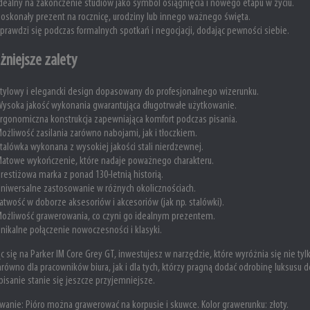
dealny na zakończenie studiów jako symbol osiągnięcia i nowego etapu w życiu.
oskonały prezent na rocznicę, urodziny lub innego ważnego święta.
prawdzi się podczas formalnych spotkań i negocjacji, dodając pewności siebie.
żniejsze zalety
tylowy i elegancki design dopasowany do profesjonalnego wizerunku.
ysoka jakość wykonania gwarantująca długotrwałe użytkowanie.
rgonomiczna konstrukcja zapewniająca komfort podczas pisania.
ożliwość zasilania zarówno nabojami, jak i tłoczkiem.
talówka wykonana z wysokiej jakości stali nierdzewnej.
atowe wykończenie, które nadaje poważnego charakteru.
restiżowa marka z ponad 130-letnią historią.
niwersalne zastosowanie w różnych okolicznościach.
atwość w doborze aksesoriów i akcesoriów (jak np. stalówki).
ożliwość grawerowania, co czyni go idealnym prezentem.
nikalne połączenie nowoczesności i klasyki.
c się na Parker IM Core Grey GT, inwestujesz w narzędzie, które wyróżnia się nie tylk
równo dla pracowników biura, jak i dla tych, którzy pragną dodać odrobinę luksusu d
 pisanie stanie się jeszcze przyjemniejsze.
wanie:
Pióro można grawerować na korpusie i skuwce. Kolor grawerunku: złoty.