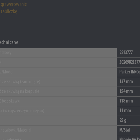
grawerowanie
tabliczkę
echniczne
ndlowy
2213777
N
30269821377
ja/Model
Parker IM/C
ć ze skuwką (zamknięte)
137 mm
ć ze skuwką na korpusie
154 mm
ć bez skuwki
118 mm
ca (w najszerszym miejscu)
11 mm
25 g
r stalówki/Materiał
M/Stal