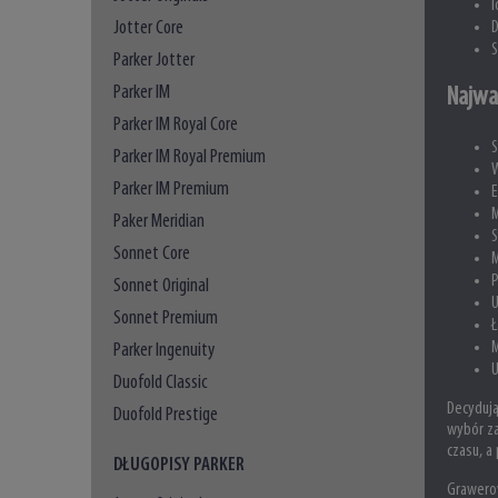
I
Jotter Core
D
S
Parker Jotter
Parker IM
Najwa
Parker IM Royal Core
S
Parker IM Royal Premium
W
Parker IM Premium
E
M
Paker Meridian
S
Sonnet Core
M
P
Sonnet Original
U
Sonnet Premium
Ł
M
Parker Ingenuity
U
Duofold Classic
Decydują
Duofold Prestige
wybór za
czasu, a
DŁUGOPISY PARKER
Grawero