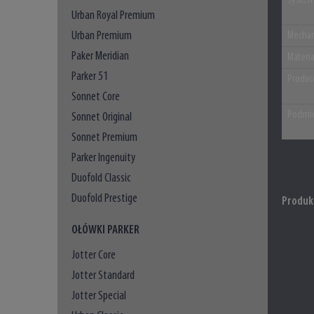
System
Urban Royal Premium
Urban Premium
Mechan
Paker Meridian
Materi
Parker 51
Produc
Sonnet Core
Podmio
Sonnet Original
Sonnet Premium
Parker Ingenuity
Duofold Classic
Duofold Prestige
Produk
OŁÓWKI PARKER
Jotter Core
Jotter Standard
Jotter Special