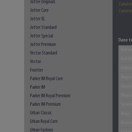
Jotter Originals
Zamów 
Jotter Core
Zamów 
Jotter XL
Jotter Standard
Jotter Special
Dane t
Jotter Premium
Kod ha
Vector Standard
Kod EA
Vector
Kolekc
Frontier
Długoś
Parker IM Royal Core
Długoś
Parker IM
Parker IM Royal Premium
Długoś
Parker IM Premium
Średni
Urban Classic
Waga
Urban Royal Core
Rozmia
Urban Fashion