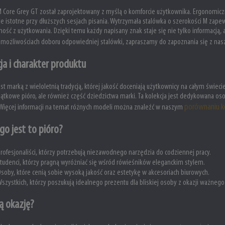
M Core Grey GT został zaprojektowany z myślą o komforcie użytkownika. Ergonomiczna
e istotne przy dłuższych sesjach pisania. Wytrzymała stalówka o szerokości M zape
ość z użytkowania. Dzięki temu każdy napisany znak staje się nie tylko informacją,
 możliwościach doboru odpowiedniej stalówki, zapraszamy do zapoznania się z na
ja i charakter produktu
est marką z wieloletnią tradycją, której jakość doceniają użytkownicy na całym świec
jątkowe pióro, ale również część dziedzictwa marki. Ta kolekcja jest dedykowana os
porównaniu ko
 Więcej informacji na temat różnych modeli można znaleźć w naszym
go jest to pióro?
rofesjonaliści, którzy potrzebują niezawodnego narzędzia do codziennej pracy.
tudenci, którzy pragną wyróżniać się wśród rówieśników eleganckim stylem.
soby, które cenią sobie wysoką jakość oraz estetykę w akcesoriach biurowych.
szystkich, którzy poszukują idealnego prezentu dla bliskiej osoby z okazji ważneg
ą okazję?