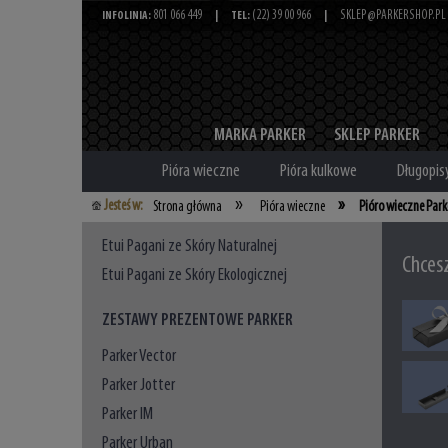
801 066 449
(22) 39 00 966
SKLEP@PARKERSHOP.PL
INFOLINIA:
|
TEL:
|
MARKA PARKER
SKLEP PARKER
Pióra wieczne
Pióra kulkowe
Długopis
»
»
Jesteś w:
Strona główna
Pióra wieczne
Pióro wieczne Park
Etui Pagani ze Skóry Naturalnej
Chces
Etui Pagani ze Skóry Ekologicznej
ZESTAWY PREZENTOWE PARKER
Parker Vector
Parker Jotter
Parker IM
Parker Urban