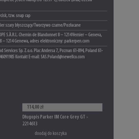
mplecie jeden nabój/ISO 12757-1), tłoczek (brak, trzeba
isk, tzw. snap cap
ier szary błyszczący/Tworzywo czarne/Pozłacane
PE S.À.R.L. Chemin de Blandonnet 8 – 1214 Vernier – Geneva,
 8 – 1214 Genewa, adres elektroniczny: parkerpen.com
d Services Sp. Z.o.o. Plac Andersa 7, Poznan 61-894, Poland 61-
46091985 Kontakt E-mail: SAS.Poland@newellco.com
114,00 zł
Długopis Parker IM Core Grey GT -
2214613
doodaj do koszyka