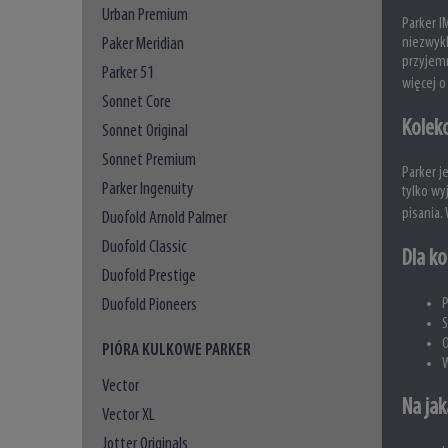
Urban Premium
Parker I
Paker Meridian
niezwykl
przyjemn
Parker 51
więcej o
Sonnet Core
Kolekc
Sonnet Original
Sonnet Premium
Parker j
Parker Ingenuity
tylko wy
pisania.
Duofold Arnold Palmer
Duofold Classic
Dla ko
Duofold Prestige
P
Duofold Pioneers
S
O
PIÓRA KULKOWE PARKER
W
Vector
Na jak
Vector XL
Jotter Originals