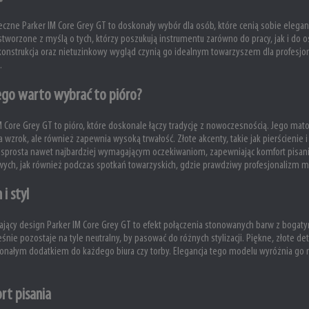
eczne Parker IM Core Grey GT to doskonały wybór dla osób, które cenią sobie ele
stworzone z myślą o tych, którzy poszukują instrumentu zarówno do pracy, jak i do o
konstrukcja oraz nietuzinkowy wygląd czynią go idealnym towarzyszem dla profesjon
.
ego warto wybrać to pióro?
M Core Grey GT to pióro, które doskonale łączy tradycję z nowoczesnością. Jego m
a wzrok, ale również zapewnia wysoką trwałość. Złote akcenty, takie jak pierścienie i k
 sprosta nawet najbardziej wymagającym oczekiwaniom, zapewniając komfort pisania 
ch, jak również podczas spotkań towarzyskich, gdzie prawdziwy profesjonalizm m
 i styl
jący design Parker IM Core Grey GT to efekt połączenia stonowanych barw z bogaty
śnie pozostaje na tyle neutralny, by pasować do różnych stylizacji. Piękne, złote de
onałym dodatkiem do każdego biura czy torby. Elegancja tego modelu wyróżnia go na
rt pisania