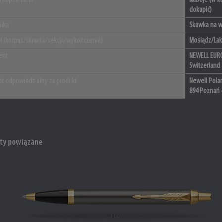
 napełniania
Naboje (w ko
dokupić)
ika
Skuwka na wc
ał (korpus/skuwka/sekcja/wykończenie)
Mosiądz/Lak
ent
NEWELL EURO
Switzerland
t odpowiedzialny za produkt
Newell Polan
894 Poznań 
ty powiązane