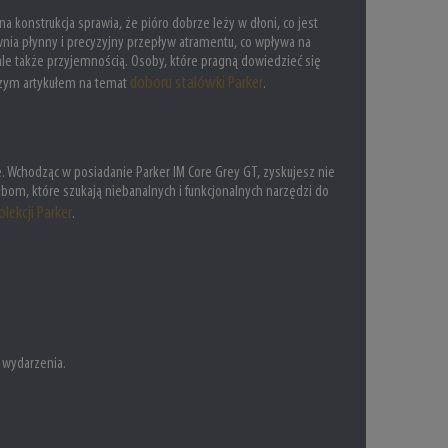
 konstrukcja sprawia, że pióro dobrze leży w dłoni, co jest
wnia płynny i precyzyjny przepływ atramentu, co wpływa na
 ale także przyjemnością. Osoby, które pragną dowiedzieć się
doboru stalówki Parker
szym artykułem na temat
.
ie. Wchodząc w posiadanie Parker IM Core Grey GT, zyskujesz nie
obom, które szukają niebanalnych i funkcjonalnych narzędzi do
lekcji Parker
.
o wydarzenia.