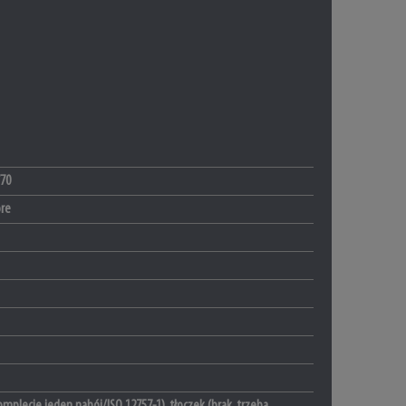
70
ore