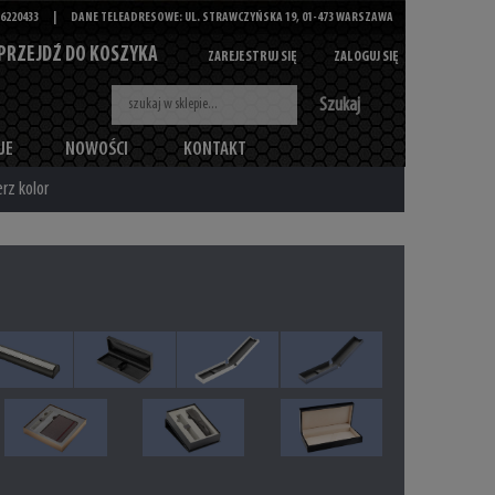
6220433
|
DANE TELEADRESOWE: UL. STRAWCZYŃSKA 19, 01-473 WARSZAWA
PRZEJDŹ DO KOSZYKA
ZAREJESTRUJ SIĘ
ZALOGUJ SIĘ
Szukaj
JE
NOWOŚCI
KONTAKT
rz kolor