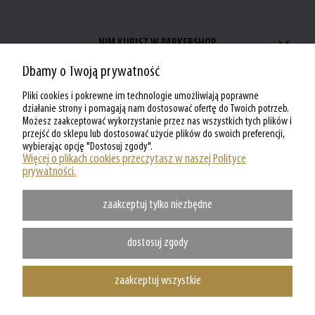
NIM KUPISZ W PARKERSHOP
Dbamy o Twoją prywatność
ZAKUPY W PARKERSHOP
Pliki cookies i pokrewne im technologie umożliwiają poprawne
MOJE KONTO W PARKERSHOP
działanie strony i pomagają nam dostosować ofertę do Twoich potrzeb.
Możesz zaakceptować wykorzystanie przez nas wszystkich tych plików i
przejść do sklepu lub dostosować użycie plików do swoich preferencji,
O PARKERSHOP
wybierając opcję "Dostosuj zgody".
Więcej o plikach cookies przeczytasz w naszej Polityce
prywatności.
zaakceptuj tylko niezbędne
dostosuj zgody
zaakceptuj wszystkie
Copyright @ Parkershop.pl - WSZELKIE PRAWA ZASTRZEZONE