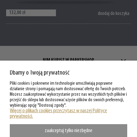
132,00 zł
doodaj do koszyka
NIM KUPISZ W PARKERSHOP
Dbamy o Twoją prywatność
ZAKUPY W PARKERSHOP
Pliki cookies i pokrewne im technologie umożliwiają poprawne
MOJE KONTO W PARKERSHOP
działanie strony i pomagają nam dostosować ofertę do Twoich potrzeb.
Możesz zaakceptować wykorzystanie przez nas wszystkich tych plików i
przejść do sklepu lub dostosować użycie plików do swoich preferencji,
O PARKERSHOP
wybierając opcję "Dostosuj zgody".
Więcej o plikach cookies przeczytasz w naszej Polityce
prywatności.
zaakceptuj tylko niezbędne