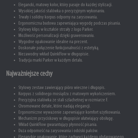
Elegancki, matowy kolor, który pasuje do każdej stylizacji.
Wysokiej jakości stalówka o precyzyjnym wykonaniu.
Trwały i solidny korpus odporny na zarysowania.
Ergonomiczna budowa zapewniająca wygodę podczas pisania.
Stylowy klips w kształcie strzały z logo Parker.
Możliwość personalizacji dzięki grawerowaniu.
Wygodne opakowanie idealne na prezent.
Doskonałe połączenie funkcjonalności z estetyką.
Niezawodny wkład QuinkFlow w długopisie.
Tradycja marki Parker w każdym detalu.
Najważniejsze cechy
Stylowy zestaw zawierający pióro wieczne i długopis.
Korpyus z solidnego mosiądzu z matowym wykończeniem.
Precyzyjna stalówka ze stali szlachetnej w rozmiarze F.
Chromowane detale, które nadają elegancji.
Ergonomiczne wyważenie zapewniające komfort użytkowania.
Mechanizm przyciskowy w długopisie ułatwiający obsługę.
Wkład QuinkFlow gwarantujący płynność pisania.
Duża odporność na zarysowania i odciski palców.
Eleganckie opakowanie, które zachwyci każdego obdarowanego.