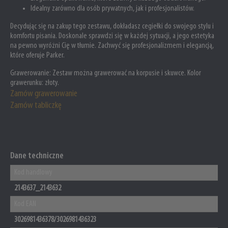
Idealny zarówno dla osób prywatnych, jak i profesjonalistów.
Decydując się na zakup tego zestawu, dokładasz cegiełki do swojego stylu i
komfortu pisania. Doskonale sprawdzi się w każdej sytuacji, a jego estetyka
na pewno wyróżni Cię w tłumie. Zachwyć się profesjonalizmem i elegancją,
które oferuje Parker.
Grawerowanie:
Zestaw można grawerować na korpusie i skuwce. Kolor
grawerunku: złoty.
Zamów grawerowanie
Zamów tabliczkę
Dane techniczne
Kod handlowy
2143637_2143632
Kod EAN
3026981436378/3026981436323