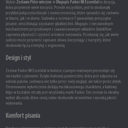
Wybór
Zestawu Pióro wieczne + Długopis Parker IM Essential
to decyzja,
która przyniesie wiele korzyści. Przede wszystkim, jest to doskonały
przykład połączenia klasyki z nowoczesnością, które sprawdzi się zarówno
w biurze, jak i w domu. Stalówka o rozmiarze F gwarantuje precyzyjne
pisanie, umożliwiając uzyskanie gładkiej linii. Długopis z niezawodnym
mechanizmem przyciskowym i zaawansowanym wkładem QuinkFlow
zapewnia płynność i czystość w trakcie notowania. Przekonaj się, jak wiele
radości może przynieść zapisane słowo, korzystając z narzędzi, które
doskonale łączą estetykę z ergonomią.
Design i styl
Zestaw Parker IM Essential w kolorze czarnym matowym prezentuje się
niezwykle szykownie. Dzięki matowej powierzchni, która jest odporna na
odciski palców, zachwyca nie tylko przez swój wygląd, ale także przez dotyk.
Chromowane wykończenia dodają mu luksusowego charakteru, a kultowy
klips w kształcie strzały jest wizytówką marki Parker. Ten zestaw to idealny
wybór dla osób, które cenią sobie doskonałe wzornictwo i wysoką jakość
wykonania.
Komfort pisania