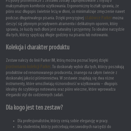
Przybory piśmiennicze z zestawu zostały zaprojektowane z myślą o
maksymalnym komforcie użytkowania. Ergonomiczny kształt sprawia, że
pióro oraz długopis świetnie leżą w dłoni, co minimalizuje zmęczenie nawet
stalówce Parker
podczas długotrwałego pisania. Dzięki precyzyjnej
można
cieszyć się płynnym przepływem atramentu i delikatnym oporem, który
sprawia, że każdy ruch dłoni jest naturalny i przyjemny. To idealne narzędzie
dla tych, którzy spędzają długie godziny na pisaniu lub notowaniu.
Kolekcja i charakter produktu
Zestaw należy do linii Parker IM, którą można poznać lepiej dzięki
porównaniu kolekcji Parker
. To doskonały wybór dla tych, którzy poszukują
produktów od renomowanego producenta, znanego na całym świecie z
doskonałej jakości piśmiennictwa. W zestawie znajdują się dwa różne
instrumenty, które umożliwiają różnorodność w użytkowaniu – długopis
idealny do szybkiego notowania oraz pióro wieczne, które wprowadza
elegancki styl do codziennych zadań.
Dla kogo jest ten zestaw?
Dla profesjonalistów, którzy cenią sobie elegancję w pracy.
Dla studentów, którzy potrzebują niezawodnych narzędzi do