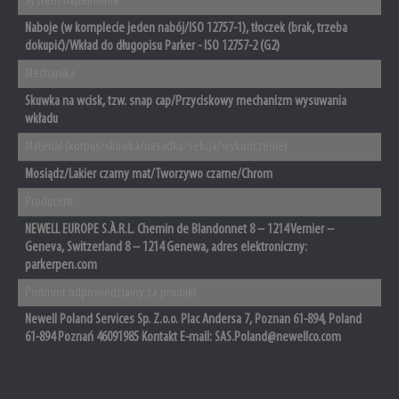
System napełniania
Naboje (w komplecie jeden nabój/ISO 12757-1), tłoczek (brak, trzeba
dokupić)/Wkład do długopisu Parker - ISO 12757-2 (G2)
Mechanika
Skuwka na wcisk, tzw. snap cap/Przyciskowy mechanizm wysuwania
wkładu
Materiał (korpus/skuwka/nasadka/sekcja/wykończenie)
Mosiądz/Lakier czarny mat/Tworzywo czarne/Chrom
Producent
NEWELL EUROPE S.À.R.L. Chemin de Blandonnet 8 – 1214 Vernier –
Geneva, Switzerland 8 – 1214 Genewa, adres elektroniczny:
parkerpen.com
Podmiot odpowiedzialny za produkt
Newell Poland Services Sp. Z.o.o. Plac Andersa 7, Poznan 61-894, Poland
61-894 Poznań 46091985 Kontakt E-mail: SAS.Poland@newellco.com