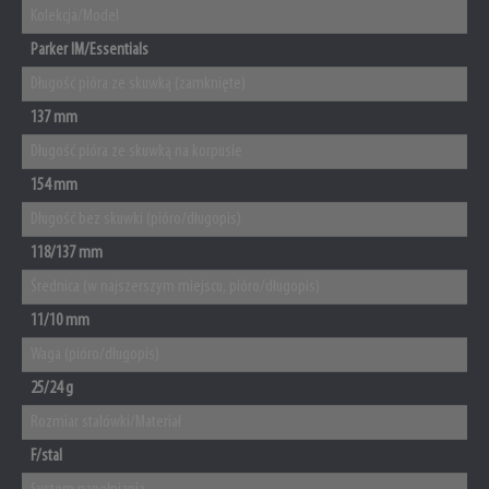
Kolekcja/Model
Parker IM/Essentials
Długość pióra ze skuwką (zamknięte)
137 mm
Długość pióra ze skuwką na korpusie
154 mm
Długość bez skuwki (pióro/długopis)
118/137 mm
Średnica (w najszerszym miejscu, pióro/długopis)
11/10 mm
Waga (pióro/długopis)
25/24 g
Rozmiar stalówki/Materiał
F/stal