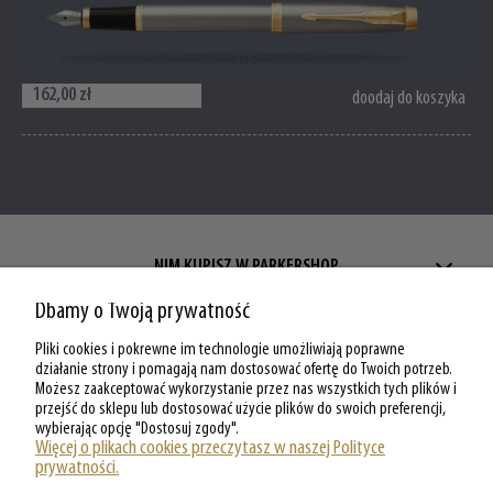
162,00 zł
doodaj do koszyka
NIM KUPISZ W PARKERSHOP
Dbamy o Twoją prywatność
ZAKUPY W PARKERSHOP
Pliki cookies i pokrewne im technologie umożliwiają poprawne
MOJE KONTO W PARKERSHOP
działanie strony i pomagają nam dostosować ofertę do Twoich potrzeb.
Możesz zaakceptować wykorzystanie przez nas wszystkich tych plików i
przejść do sklepu lub dostosować użycie plików do swoich preferencji,
O PARKERSHOP
wybierając opcję "Dostosuj zgody".
Więcej o plikach cookies przeczytasz w naszej Polityce
prywatności.