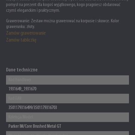
pomysł na prezent dla kogoś wyjątkowego, kogo pragniesz obdarować
czymś eleganckim i praktycznym.
Grawerowanie:
Zestaw można grawerować na korpusie i skuwce. Kolor
grawerunku: złoty.
Zamów grawerowanie
Zamów tabliczkę
Dane techniczne
Kod handlowy
1931649_1931670
Kod EAN
3501179316499/3501179316703
Kolekcja/Model
Parker IM/Core Brushed Metal GT