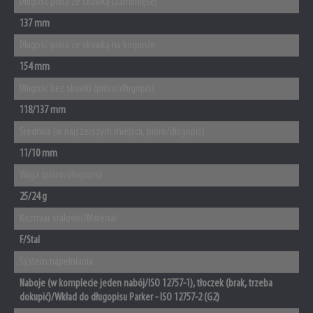
Długość pióra ze skuwką (zamknięte)
137 mm
Długość pióra ze skuwką na korpusie
154 mm
Długość bez skuwki (pióro/długopis)
118/137 mm
Średnica (w najszerszym miejscu, pióro/długopis)
11/10 mm
Waga (pióro/długopis)
25/24 g
Rozmiar stalówki/Materiał
F/Stal
System napełniania
Naboje (w komplecie jeden nabój/ISO 12757-1), tłoczek (brak, trzeba
dokupić)/Wkład do długopisu Parker - ISO 12757-2 (G2)