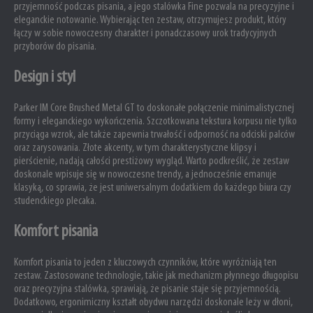
przyjemność podczas pisania, a jego stalówka Fine pozwala na precyzyjne i
eleganckie notowanie. Wybierając ten zestaw, otrzymujesz produkt, który
łączy w sobie nowoczesny charakter i ponadczasowy urok tradycyjnych
przyborów do pisania.
Design i styl
Parker IM Core Brushed Metal GT to doskonałe połączenie minimalistycznej
formy i eleganckiego wykończenia. Szczotkowana tekstura korpusu nie tylko
przyciąga wzrok, ale także zapewnia trwałość i odporność na odciski palców
oraz zarysowania. Złote akcenty, w tym charakterystyczne klipsy i
pierścienie, nadają całości prestiżowy wygląd. Warto podkreślić, że zestaw
doskonale wpisuje się w nowoczesne trendy, a jednocześnie emanuje
klasyką, co sprawia, że jest uniwersalnym dodatkiem do każdego biura czy
studenckiego plecaka.
Komfort pisania
Komfort pisania to jeden z kluczowych czynników, które wyróżniają ten
zestaw. Zastosowane technologie, takie jak mechanizm płynnego długopisu
oraz precyzyjna stalówka, sprawiają, że pisanie staje się przyjemnością.
Dodatkowo, ergonimiczny kształt obydwu narzędzi doskonale leży w dłoni,