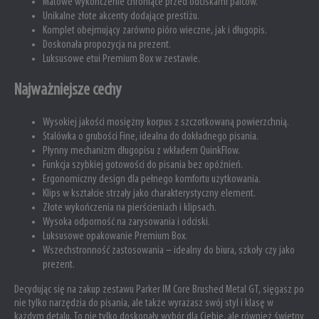
Matowe wykończenie chroniące przed odciskami palców.
Unikalne złote akcenty dodające prestiżu.
Komplet obejmujący zarówno pióro wieczne, jak i długopis.
Doskonała propozycja na prezent.
Luksusowe etui Premium Box w zestawie.
Najważniejsze cechy
Wysokiej jakości mosiężny korpus z szczotkowaną powierzchnią.
Stalówka o grubości Fine, idealna do dokładnego pisania.
Płynny mechanizm długopisu z wkładem QuinkFlow.
Funkcja szybkiej gotowości do pisania bez opóźnień.
Ergonomiczny design dla pełnego komfortu użytkowania.
Klips w kształcie strzały jako charakterystyczny element.
Złote wykończenia na pierścieniach i klipsach.
Wysoka odporność na zarysowania i odciski.
Luksusowe opakowanie Premium Box.
Wszechstronność zastosowania – idealny do biura, szkoły czy jako
prezent.
Decydując się na zakup zestawu Parker IM Core Brushed Metal GT, sięgasz po
nie tylko narzędzia do pisania, ale także wyrażasz swój styl i klasę w
każdym detalu. To nie tylko doskonały wybór dla Ciebie, ale również świetny