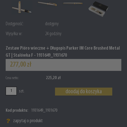
Dostępność:
dostępny
Wysyłka w:
24 godziny
Zestaw Pióro wieczne + Długopis Parker IM Core Brushed Metal
GT | Stalówka F - 1931649_1931670
277,00 zł
225,20 zł
Cena netto:
doodaj do koszyka
szt.
Kod produktu:
1931649_1931670
zapytaj o produkt