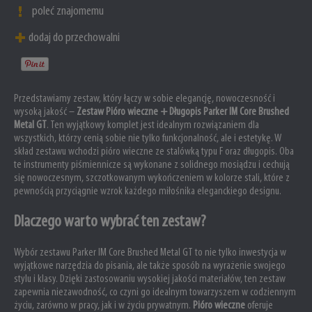
poleć znajomemu
dodaj do przechowalni
Przedstawiamy zestaw, który łączy w sobie elegancję, nowoczesność i
wysoką jakość –
Zestaw Pióro wieczne + Długopis Parker IM Core Brushed
Metal GT
. Ten wyjątkowy komplet jest idealnym rozwiązaniem dla
wszystkich, którzy cenią sobie nie tylko funkcjonalność, ale i estetykę. W
skład zestawu wchodzi pióro wieczne ze stalówką typu F oraz długopis. Oba
te instrumenty piśmiennicze są wykonane z solidnego mosiądzu i cechują
się nowoczesnym, szczotkowanym wykończeniem w kolorze stali, które z
pewnością przyciągnie wzrok każdego miłośnika eleganckiego designu.
Dlaczego warto wybrać ten zestaw?
Wybór zestawu Parker IM Core Brushed Metal GT to nie tylko inwestycja w
wyjątkowe narzędzia do pisania, ale także sposób na wyrażenie swojego
stylu i klasy. Dzięki zastosowaniu wysokiej jakości materiałów, ten zestaw
zapewnia niezawodność, co czyni go idealnym towarzyszem w codziennym
życiu, zarówno w pracy, jak i w życiu prywatnym.
Pióro wieczne
oferuje