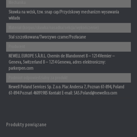
Mechanika
Skuwka na wcisk, tzw. snap cap/Przyciskowy mechanizm wysuwania
wkładu
Materiał (korpus/skuwka/nasadka/sekcja/wykończenie)
Stal szczotkowana/Tworzywo czarne/Pozłacane
Producent
NEWELL EUROPE S.À.R.L. Chemin de Blandonnet 8 – 1214 Vernier –
Geneva, Switzerland 8 – 1214 Genewa, adres elektroniczny:
parkerpen.com
Podmiot odpowiedzialny za produkt
Newell Poland Services Sp. Z.o.o. Plac Andersa 7, Poznan 61-894, Poland
61-894 Poznań 46091985 Kontakt E-mail: SAS.Poland@newellco.com
Produkty powiązane