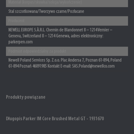
Materiał (korpus/skuwka/sekcja/wykończenie)
Stal szczotkowana/Tworzywo czarne/Pozłacane
Producent
NEWELL EUROPE S.À.R.L. Chemin de Blandonnet 8 – 1214 Vernier –
Geneva, Switzerland 8 – 1214 Genewa, adres elektroniczny:
parkerpen.com
Podmiot odpowiedzialny za produkt
Newell Poland Services Sp. Z.o.o. Plac Andersa 7, Poznan 61-894, Poland
61-894 Poznań 46091985 Kontakt E-mail: SAS.Poland@newellco.com
Produkty powiązane
Długopis Parker IM Core Brushed Metal GT - 1931670