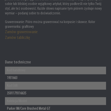
sobie lub bliskiej osobie wyjątkowy artykuł, który podkreśli nie tylko Twój
styl, ale też osobowość. Każde słowo napisane tym piórem zyskuje nowy
wymiar – podaruj sobie to doświadczenie.
Grawerowanie:
Pióro można grawerować na korpusie i skuwce. Kolor
grawerunku: grafitowy
Zamów grawerowanie
Zamów tabliczkę
Dane techniczne
Kod handlowy
1931663
Kod EAN
3501179316635
Kolekcja/Model
Parker IM/Core Brushed Metal GT