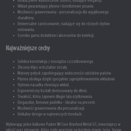
Ekskluzywne wykończenie złotem, dodające elegancji.
Wkład gwarantujący płynne i komfortowe pisanie.
Możliwość grawerowania - personalizacja dla wyjątkowego
charakteru.
Uniwersalne zastosowanie, nadające się do różnych stylów
notowania.
Szeroka gama dodatków i akcesoriów do kolekcji.
Najważniejsze cechy
Solidna konstrukcja z mosiądzu szczotkowanego.
Złocony klips w kształcie strzały.
Matowy połysk zapobiegający widoczności odcisków palców.
Płynna obsługa dzięki specjalnie zaprojektowanemu wkładowi.
Stylowa nasadka chroniąca wkład.
Ergonomiczny kształt dostosowany do dłoni.
Trwałość, która zapewni długie lata użytkowania.
Eleganckie, firmowe pudełko - idealne na prezent.
Możliwość grawerowania dla personalizacji.
Unikalny design w najnowszych trendach.
Wybierając pióro kulkowe Parker IM Core Brushed Metal GT, inwestujesz w
jakość oraz elegancję, która zrobi wrażenie na każdym etapie życia. Spraw