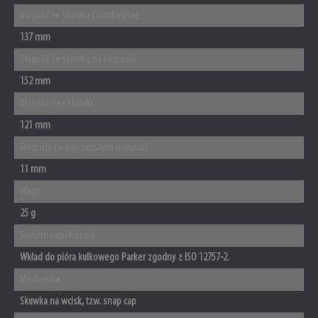
Długość ze skuwką (zamknięte)
137 mm
Długość ze skuwką na korpusie
152 mm
Długość bez skuwki
121 mm
Średnica (w najszerszym miejscu)
11 mm
Waga
25 g
System napełniania
Wkład do pióra kulkowego Parker zgodny z ISO 12757-2.
Mechanika
Skuwka na wcisk, tzw. snap cap