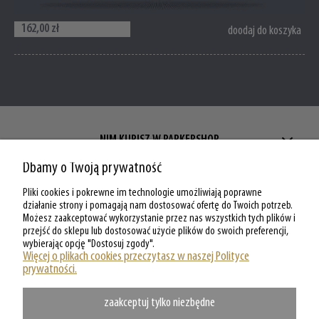
162,00 zł
doodaj do koszyka
NIM KUPISZ W PARKERSHOP
Dbamy o Twoją prywatność
ZAKUPY W PARKERSHOP
Pliki cookies i pokrewne im technologie umożliwiają poprawne
MOJE KONTO W PARKERSHOP
działanie strony i pomagają nam dostosować ofertę do Twoich potrzeb.
Możesz zaakceptować wykorzystanie przez nas wszystkich tych plików i
przejść do sklepu lub dostosować użycie plików do swoich preferencji,
O PARKERSHOP
wybierając opcję "Dostosuj zgody".
Więcej o plikach cookies przeczytasz w naszej Polityce
prywatności.
zaakceptuj tylko niezbędne