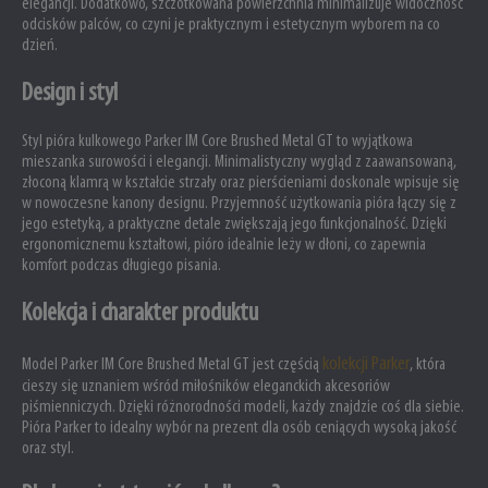
elegancji. Dodatkowo, szczotkowana powierzchnia minimalizuje widoczność
odcisków palców, co czyni je praktycznym i estetycznym wyborem na co
dzień.
Design i styl
Styl pióra kulkowego Parker IM Core Brushed Metal GT to wyjątkowa
mieszanka surowości i elegancji. Minimalistyczny wygląd z zaawansowaną,
złoconą klamrą w kształcie strzały oraz pierścieniami doskonale wpisuje się
w nowoczesne kanony designu. Przyjemność użytkowania pióra łączy się z
jego estetyką, a praktyczne detale zwiększają jego funkcjonalność. Dzięki
ergonomicznemu kształtowi, pióro idealnie leży w dłoni, co zapewnia
komfort podczas długiego pisania.
Kolekcja i charakter produktu
kolekcji Parker
Model Parker IM Core Brushed Metal GT jest częścią
, która
cieszy się uznaniem wśród miłośników eleganckich akcesoriów
piśmienniczych. Dzięki różnorodności modeli, każdy znajdzie coś dla siebie.
Pióra Parker to idealny wybór na prezent dla osób ceniących wysoką jakość
oraz styl.