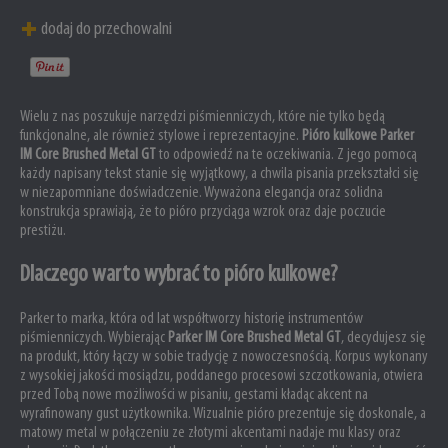
dodaj do przechowalni
Wielu z nas poszukuje narzędzi piśmienniczych, które nie tylko będą
funkcjonalne, ale również stylowe i reprezentacyjne.
Pióro kulkowe Parker
IM Core Brushed Metal GT
to odpowiedź na te oczekiwania. Z jego pomocą
każdy napisany tekst stanie się wyjątkowy, a chwila pisania przekształci się
w niezapomniane doświadczenie. Wyważona elegancja oraz solidna
konstrukcja sprawiają, że to pióro przyciąga wzrok oraz daje poczucie
prestiżu.
Dlaczego warto wybrać to pióro kulkowe?
Parker to marka, która od lat współtworzy historię instrumentów
piśmienniczych. Wybierając
Parker IM Core Brushed Metal GT
, decydujesz się
na produkt, który łączy w sobie tradycję z nowoczesnością. Korpus wykonany
z wysokiej jakości mosiądzu, poddanego procesowi szczotkowania, otwiera
przed Tobą nowe możliwości w pisaniu, gestami kładąc akcent na
wyrafinowany gust użytkownika. Wizualnie pióro prezentuje się doskonale, a
matowy metal w połączeniu ze złotymi akcentami nadaje mu klasy oraz