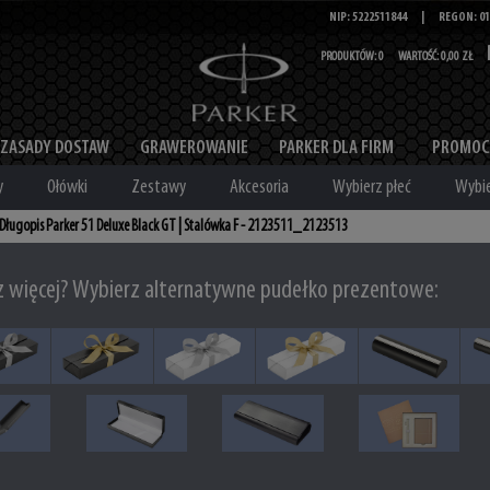
NIP: 5222511844
|
REGON: 01
PRODUKTÓW:
0
WARTOŚĆ:
0,00 ZŁ
ZASADY DOSTAW
GRAWEROWANIE
PARKER DLA FIRM
PROMOC
y
Ołówki
Zestawy
Akcesoria
Wybierz płeć
Wybie
Długopis Parker 51 Deluxe Black GT | Stalówka F - 2123511_2123513
z więcej? Wybierz alternatywne pudełko prezentowe: