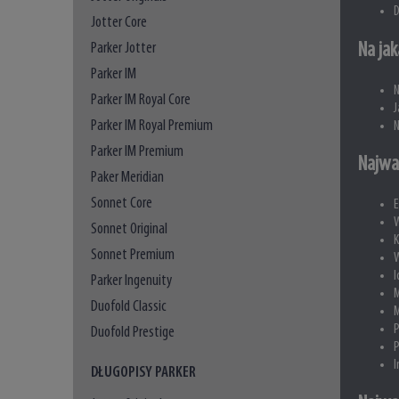
D
Jotter Core
Na jak
Parker Jotter
Parker IM
N
Parker IM Royal Core
J
Parker IM Royal Premium
N
Parker IM Premium
Najwa
Paker Meridian
Sonnet Core
E
W
Sonnet Original
K
Sonnet Premium
W
I
Parker Ingenuity
M
Duofold Classic
M
P
Duofold Prestige
P
I
DŁUGOPISY PARKER