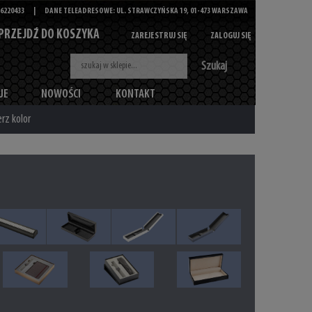
6220433
|
DANE TELEADRESOWE: UL. STRAWCZYŃSKA 19, 01-473 WARSZAWA
PRZEJDŹ DO KOSZYKA
ZAREJESTRUJ SIĘ
ZALOGUJ SIĘ
Szukaj
JE
NOWOŚCI
KONTAKT
rz kolor