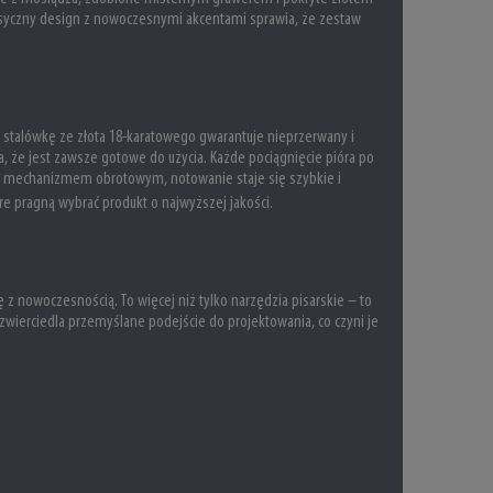
lasyczny design z nowoczesnymi akcentami sprawia, że zestaw
stalówkę ze złota 18-karatowego gwarantuje nieprzerwany i
a, że jest zawsze gotowe do użycia. Każde pociągnięcie pióra po
ym mechanizmem obrotowym, notowanie staje się szybkie i
óre pragną wybrać produkt o najwyższej jakości.
ę z nowoczesnością. To więcej niż tylko narzędzia pisarskie – to
zwierciedla przemyślane podejście do projektowania, co czyni je