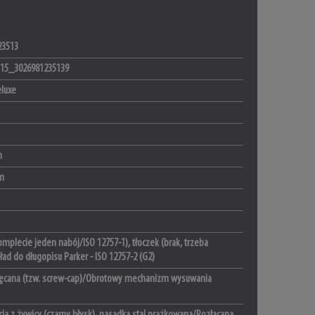
23513
115_3026981235139
eluxe
m
m
mplecie jeden nabój/ISO 12757-1), tłoczek (brak, trzeba
ad do długopisu Parker - ISO 12757-2 (G2)
ęcana (tzw. screw-cap)/Obrotowy mechanizm wysuwania