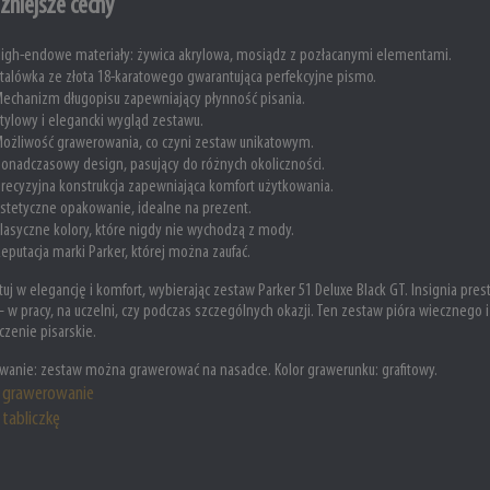
żniejsze cechy
igh-endowe materiały: żywica akrylowa, mosiądz z pozłacanymi elementami.
talówka ze złota 18-karatowego gwarantująca perfekcyjne pismo.
echanizm długopisu zapewniający płynność pisania.
tylowy i elegancki wygląd zestawu.
ożliwość grawerowania, co czyni zestaw unikatowym.
onadczasowy design, pasujący do różnych okoliczności.
recyzyjna konstrukcja zapewniająca komfort użytkowania.
stetyczne opakowanie, idealne na prezent.
lasyczne kolory, które nigdy nie wychodzą z mody.
eputacja marki Parker, której można zaufać.
uj w elegancję i komfort, wybierając zestaw Parker 51 Deluxe Black GT. Insignia pr
 – w pracy, na uczelni, czy podczas szczególnych okazji. Ten zestaw pióra wiecznego
zenie pisarskie.
wanie: zestaw
można grawerować na nasadce. Kolor grawerunku: grafitowy.
grawerowanie
tabliczkę