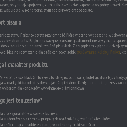
owym, przyciągają spojrzenia, a ich unikatowy kształt zapewnia wygodny uchwyt. K
e wpisuje się w różnorodne stylizacje biurowe oraz osobiste.
rt pisania
nie zestawu Parker to czysta przyjemność. Pióro wieczne wyposażone w schowaną 
rzepływ atramentu. Dzięki innowacyjnej konstrukcji, atrament nie wysycha, co sprawi
 dostarcza niezapomnianych wrażeń pisarskich. Z długopisem z płynnie działając
porównanie kolekcji Parker
we. Idealne rozwiązanie dla osób ceniących sobie
, kt
ja i charakter produktu
arker 51 Deluxe Black GT to część bardziej rozbudowanej kolekcji, która łączy tradycj
ja w markę, która od lat zachwyca jakością i stylem. Każdy element tego zestawu od
m wyborem dla koneserów wykwintnego piśmiennictwa.
ogo jest ten zestaw?
la profesjonalistów w świecie biznesu.
la studentów oraz uczniów pragnących wyróżniać się wśród rówieśników.
la osób ceniących sobie elegancję w codziennych aktywnościach.