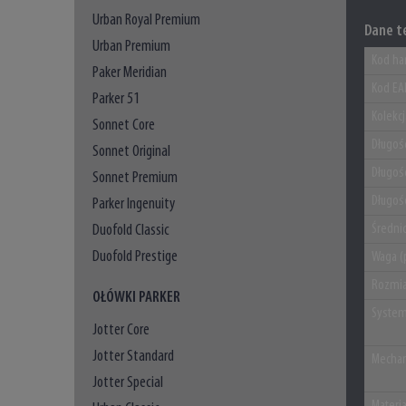
Urban Royal Premium
Dane t
Urban Premium
Kod ha
Paker Meridian
Kod EA
Parker 51
Kolekc
Sonnet Core
Długoś
Sonnet Original
Długoś
Sonnet Premium
Długoś
Parker Ingenuity
Duofold Classic
Średni
Duofold Prestige
Waga (
Rozmia
OŁÓWKI PARKER
System
Jotter Core
Jotter Standard
Mechan
Jotter Special