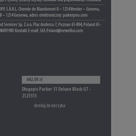
cja z żywicy (czarny błysk), nasadka stal prążkowana/Pozłacana
PE S.À.R.L. Chemin de Blandonnet 8 – 1214 Vernier – Geneva,
 8 – 1214 Genewa, adres elektroniczny: parkerpen.com
d Services Sp. Z.o.o. Plac Andersa 7, Poznan 61-894, Poland 61-
46091985 Kontakt E-mail: SAS.Poland@newellco.com
642,00 zł
Długopis Parker 51 Deluxe Black GT -
2123513
doodaj do koszyka