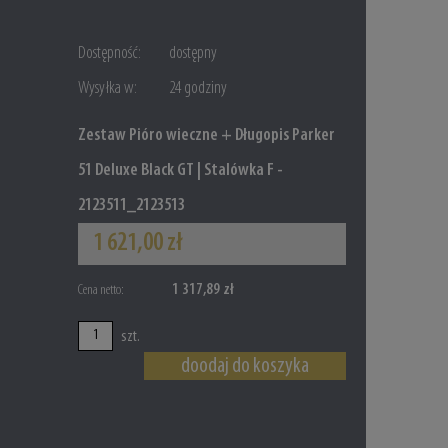
Dostępność:
dostępny
Wysyłka w:
24 godziny
Zestaw Pióro wieczne + Długopis Parker
51 Deluxe Black GT | Stalówka F -
2123511_2123513
1 621,00 zł
1 317,89 zł
Cena netto:
szt.
doodaj do koszyka