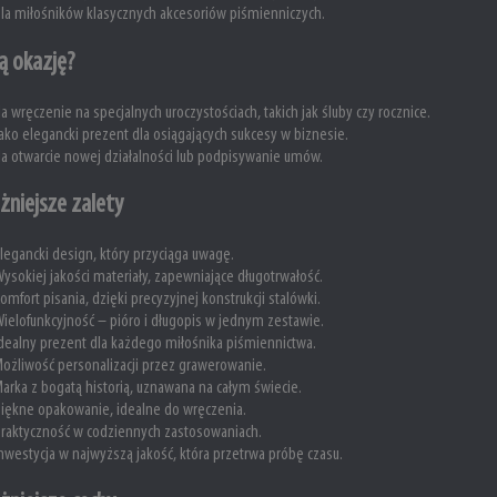
la miłośników klasycznych akcesoriów piśmienniczych.
ą okazję?
a wręczenie na specjalnych uroczystościach, takich jak śluby czy rocznice.
ako elegancki prezent dla osiągających sukcesy w biznesie.
a otwarcie nowej działalności lub podpisywanie umów.
żniejsze zalety
legancki design, który przyciąga uwagę.
ysokiej jakości materiały, zapewniające długotrwałość.
omfort pisania, dzięki precyzyjnej konstrukcji stalówki.
ielofunkcyjność – pióro i długopis w jednym zestawie.
dealny prezent dla każdego miłośnika piśmiennictwa.
ożliwość personalizacji przez grawerowanie.
arka z bogatą historią, uznawana na całym świecie.
iękne opakowanie, idealne do wręczenia.
raktyczność w codziennych zastosowaniach.
nwestycja w najwyższą jakość, która przetrwa próbę czasu.