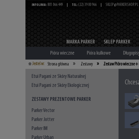
801 066 449
(22) 39 00 966
SKLEP@PARKERSHOP.PL
INFOLINIA:
|
TEL:
|
MARKA PARKER
SKLEP PARKER
Pióra wieczne
Pióra kulkowe
Długopis
»
»
Jesteś w:
Strona główna
Zestawy
Zestaw Pióro wieczne + 
Etui Pagani ze Skóry Naturalnej
Chces
Etui Pagani ze Skóry Ekologicznej
ZESTAWY PREZENTOWE PARKER
Parker Vector
Parker Jotter
Parker IM
Parker Urban