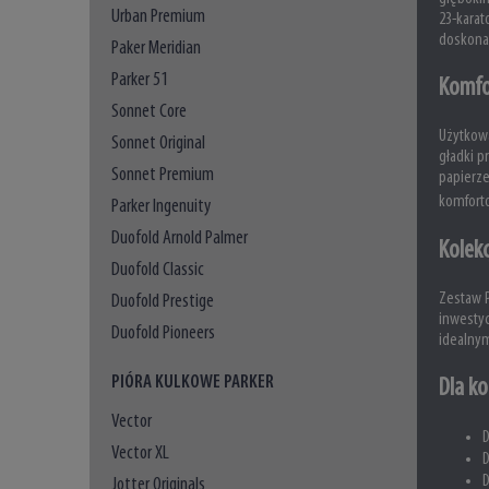
Urban Premium
23-karat
doskonal
Paker Meridian
Parker 51
Komfo
Sonnet Core
Użytkowa
Sonnet Original
gładki p
Sonnet Premium
papierze
komforto
Parker Ingenuity
Duofold Arnold Palmer
Kolekc
Duofold Classic
Zestaw P
Duofold Prestige
inwestyc
Duofold Pioneers
idealny
PIÓRA KULKOWE PARKER
Dla k
Vector
D
Vector XL
D
D
Jotter Originals