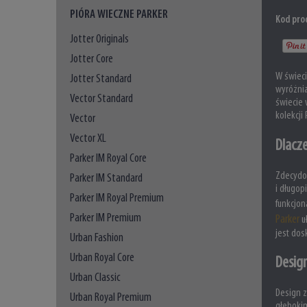
PIÓRA WIECZNE PARKER
Kod pro
Jotter Originals
Jotter Core
W świeci
Jotter Standard
wyróżnia
Vector Standard
świecie 
kolekcji
Vector
Vector XL
Dlacz
Parker IM Royal Core
Zdecydow
Parker IM Standard
i długop
Parker IM Royal Premium
funkcjon
Parker IM Premium
Parker
uł
jest dos
Urban Fashion
Urban Royal Core
Design
Urban Classic
Design z
Urban Royal Premium
głębokim