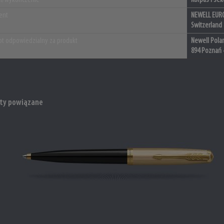
ał/wykończenie
Korpus i sek
ent
NEWELL EURO
Switzerland
t odpowiedzialny za produkt
Newell Polan
894 Poznań 
ty powiązane