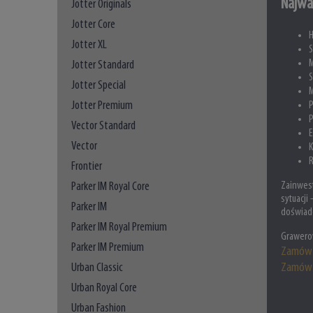
Najwa
Jotter Originals
Jotter Core
H
Jotter XL
S
M
Jotter Standard
S
Jotter Special
M
Jotter Premium
P
P
Vector Standard
E
Vector
K
R
Frontier
Parker IM Royal Core
Zainwest
sytuacji
Parker IM
doświadc
Parker IM Royal Premium
Grawero
Parker IM Premium
Zamów 
Urban Classic
Zamów 
Urban Royal Core
Urban Fashion