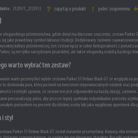
zapytaj o produkt
poleć znajomemu
duktu:
2123511_2123513
e eleganckiego piśmiennictwa, gdzie detal ma kluczowe znaczenie, zestaw Parker 51
 się jako prawdziwy symbol luksusu i tradycji. Dedykowany zarówno zaawansowany
wysokiej kultury piśmienniczej, ten zestaw łączy w sobie funkcjonalność z ponadc
 Parker, są nie tylko narzędziami pisarskimi, ale także elegancką ozdobą każdego biu
ego warto wybrać ten zestaw?
anie warto przemyśleć wybór zestawu Parker 51 Deluxe Black GT ze względu na je
is to doskonała para, która pozwoli na tworzenie niepowtarzalnych notatek oraz p
alności i estetyki sprawia, że zestaw ten jest odpowiedni na każdą okazję, zarówno 
atwi personalizację pióra, aby jeszcze lepiej spełniało indywidualne potrzeby uży
konałym pomysłem na prezent dla bliskiej osoby lub jako wyjątkowy upominek dla
 i styl
estawu Parker 51 Deluxe Black GT został starannie przemyślany. Korpusy obu instru
, lśniącym czarnym kolorze, co nadaje im wyrafinowany charakter. Nasadki wykon