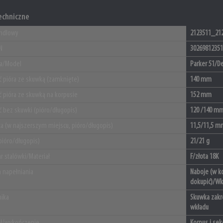
echniczne
ndlowy
2123511_21
N
3026981235
ja/Model
Parker 51/D
ć pióra ze skuwką (zamknięte)
140 mm
ć pióra ze skuwką na korpusie
152 mm
ć bez skuwki (pióro/długopis)
120 /140 m
ca (w najszerszym miejscu, pióro/długopis)
11,5/11,5 m
pióro/długopis)
21/21 g
r stalówki/Materiał
F/złota 18K
 napełniania
Naboje (w ko
dokupić)/Wkł
ika
Skuwka zakr
wkładu