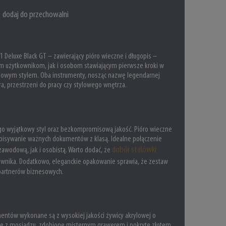
dodaj do przechowalni
 Deluxe Black GT – zawierający pióro wieczne i długopis –
m użytkownikom, jak i osobom stawiającym pierwsze kroki w
zasowym stylem. Oba instrumenty, nosząc nazwę legendarnej
ra, przestrzeni do pracy czy stylowego wnętrza.
go wyjątkowy styl oraz bezkompromisową jakość. Pióro wieczne
odpisywanie ważnych dokumentów z klasą. Idealne połączenie
dobór stalówki
zawodową, jak i osobistą. Warto dodać, że
tkownika. Dodatkowo, eleganckie opakowanie sprawia, że zestaw
 partnerów biznesowych.
mentów wykonane są z wysokiej jakości żywicy akrylowej o
ane z mosiądzu, zdobione misternym grawerem i pokryte złotem