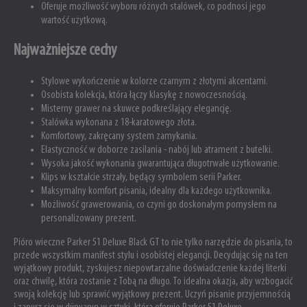
Oferuje możliwość wyboru różnych stalówek, co podnosi jego
wartość użytkową.
Najważniejsze cechy
Stylowe wykończenie w kolorze czarnym z złotymi akcentami.
Osobista kolekcja, która łączy klasykę z nowoczesnością.
Misterny grawer na skuwce podkreślający elegancję.
Stalówka wykonana z 18-karatowego złota.
Komfortowy, zakręcany system zamykania.
Elastyczność w doborze zasilania - nabój lub atrament z butelki.
Wysoka jakość wykonania gwarantująca długotrwałe użytkowanie.
Klips w kształcie strzały, będący symbolem serii Parker.
Maksymalny komfort pisania, idealny dla każdego użytkownika.
Możliwość grawerowania, co czyni go doskonałym pomysłem na
personalizowany prezent.
Pióro wieczne Parker 51 Deluxe Black GT to nie tylko narzędzie do pisania, to
przede wszystkim manifest stylu i osobistej elegancji. Decydując się na ten
wyjątkowy produkt, zyskujesz niepowtarzalne doświadczenie każdej literki
oraz chwilę, która zostanie z Tobą na długo. To idealna okazja, aby wzbogacić
swoją kolekcję lub sprawić wyjątkowy prezent. Uczyń pisanie przyjemnością