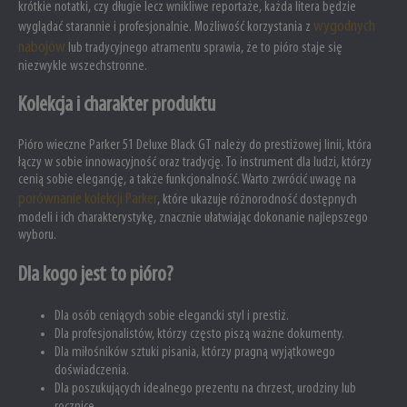
krótkie notatki, czy długie lecz wnikliwe reportaże, każda litera będzie
wygodnych
wyglądać starannie i profesjonalnie. Możliwość korzystania z
nabojów
lub tradycyjnego atramentu sprawia, że to pióro staje się
niezwykle wszechstronne.
Kolekcja i charakter produktu
Pióro wieczne Parker 51 Deluxe Black GT należy do prestiżowej linii, która
łączy w sobie innowacyjność oraz tradycję. To instrument dla ludzi, którzy
cenią sobie elegancję, a także funkcjonalność. Warto zwrócić uwagę na
porównanie kolekcji Parker
, które ukazuje różnorodność dostępnych
modeli i ich charakterystykę, znacznie ułatwiając dokonanie najlepszego
wyboru.
Dla kogo jest to pióro?
Dla osób ceniących sobie elegancki styl i prestiż.
Dla profesjonalistów, którzy często piszą ważne dokumenty.
Dla miłośników sztuki pisania, którzy pragną wyjątkowego
doświadczenia.
Dla poszukujących idealnego prezentu na chrzest, urodziny lub