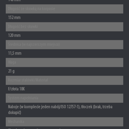
Długość ze skuwką na korpusie
152 mm
Długość bez skuwki
120 mm
Średnica (w najszerszym miejscu)
11,5 mm
Waga
21 g
Rozmiar stalówki/Materiał
F/złota 18K
System napełniania
Naboje (w komplecie jeden nabój/ISO 12757-1), tłoczek (brak, trzeba
dokupić)
Mechanika