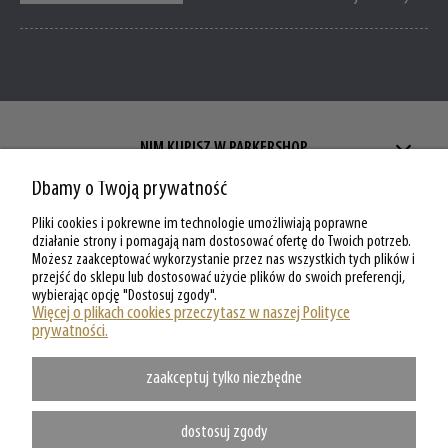
NIM KUPISZ W PARKERSHOP
Dbamy o Twoją prywatność
ZAKUPY W PARKERSHOP
Pliki cookies i pokrewne im technologie umożliwiają poprawne
MOJE KONTO W PARKERSHOP
działanie strony i pomagają nam dostosować ofertę do Twoich potrzeb.
Możesz zaakceptować wykorzystanie przez nas wszystkich tych plików i
przejść do sklepu lub dostosować użycie plików do swoich preferencji,
O PARKERSHOP
wybierając opcję "Dostosuj zgody".
Więcej o plikach cookies przeczytasz w naszej Polityce
prywatności.
zaakceptuj tylko niezbędne
dostosuj zgody