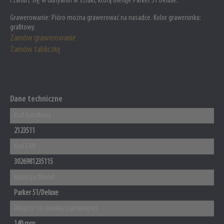
i zanurz się w dünyanın w sztuki, którą oferuje Parker 51 Deluxe.
Grawerowanie:
Pióro można grawerować na nasadce. Kolor grawerunku:
grafitowy.
Zamów grawerowanie
Zamów tabliczkę
Dane techniczne
Kod handlowy
2123511
Kod EAN
3026981235115
Kolekcja/Model
Parker 51/Deluxe
Długość ze skuwką (zamknięte)
140 mm