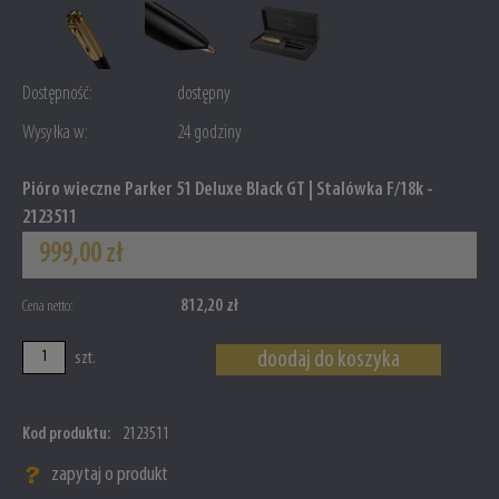
Dostępność:
dostępny
Wysyłka w:
24 godziny
Pióro wieczne Parker 51 Deluxe Black GT | Stalówka F/18k -
2123511
999,00 zł
812,20 zł
Cena netto:
doodaj do koszyka
szt.
Kod produktu:
2123511
zapytaj o produkt