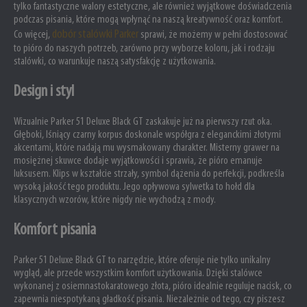
tylko fantastyczne walory estetyczne, ale również wyjątkowe doświadczenia
podczas pisania, które mogą wpłynąć na naszą kreatywność oraz komfort.
dobór stalówki Parker
Co więcej,
sprawi, że możemy w pełni dostosować
to pióro do naszych potrzeb, zarówno przy wyborze koloru, jak i rodzaju
stalówki, co warunkuje naszą satysfakcję z użytkowania.
Design i styl
Wizualnie Parker 51 Deluxe Black GT zaskakuje już na pierwszy rzut oka.
Głęboki, lśniący czarny korpus doskonale współgra z eleganckimi złotymi
akcentami, które nadają mu wysmakowany charakter. Misterny grawer na
mosiężnej skuwce dodaje wyjątkowości i sprawia, że pióro emanuje
luksusem. Klips w kształcie strzały, symbol dążenia do perfekcji, podkreśla
wysoką jakość tego produktu. Jego opływowa sylwetka to hołd dla
klasycznych wzorów, które nigdy nie wychodzą z mody.
Komfort pisania
Parker 51 Deluxe Black GT to narzędzie, które oferuje nie tylko unikalny
wygląd, ale przede wszystkim komfort użytkowania. Dzięki stalówce
wykonanej z osiemnastokaratowego złota, pióro idealnie reguluje nacisk, co
zapewnia niespotykaną gładkość pisania. Niezależnie od tego, czy piszesz