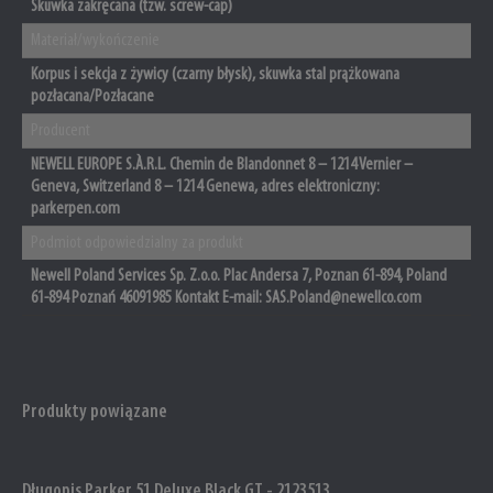
Skuwka zakręcana (tzw. screw-cap)
Materiał/wykończenie
Korpus i sekcja z żywicy (czarny błysk), skuwka stal prążkowana
pozłacana/Pozłacane
Producent
NEWELL EUROPE S.À.R.L. Chemin de Blandonnet 8 – 1214 Vernier –
Geneva, Switzerland 8 – 1214 Genewa, adres elektroniczny:
parkerpen.com
Podmiot odpowiedzialny za produkt
Newell Poland Services Sp. Z.o.o. Plac Andersa 7, Poznan 61-894, Poland
61-894 Poznań 46091985 Kontakt E-mail: SAS.Poland@newellco.com
Produkty powiązane
Długopis Parker 51 Deluxe Black GT - 2123513