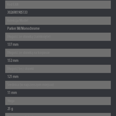
Kod EAN
3026981905133
Kolekcja/Model
Parker IM/Monochrome
Długość ze skuwką (zamknięte)
137 mm
Długość ze skuwką na korpusie
152 mm
Długość bez skuwki
121 mm
Średnica (w najszerszym miejscu)
11 mm
Waga
25 g