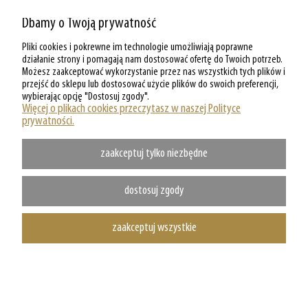
Dbamy o Twoją prywatność
ZAKUPY W PARKERSHOP
Pliki cookies i pokrewne im technologie umożliwiają poprawne
MOJE KONTO W PARKERSHOP
działanie strony i pomagają nam dostosować ofertę do Twoich potrzeb.
Możesz zaakceptować wykorzystanie przez nas wszystkich tych plików i
przejść do sklepu lub dostosować użycie plików do swoich preferencji,
O PARKERSHOP
wybierając opcję "Dostosuj zgody".
Więcej o plikach cookies przeczytasz w naszej Polityce
prywatności.
zaakceptuj tylko niezbędne
dostosuj zgody
zaakceptuj wszystkie
Copyright @ Parkershop.pl - WSZELKIE PRAWA ZASTRZEZONE
pokaż pełną wersję strony
Sklep internetowy Shoper.pl