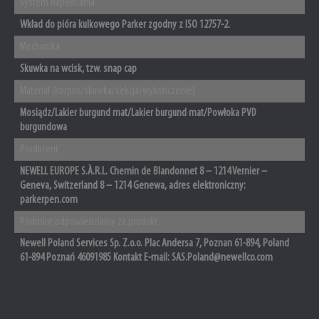
System napełniania
Wkład do pióra kulkowego Parker zgodny z ISO 12757-2.
Mechanika
Skuwka na wcisk, tzw. snap cap
Materiał (korpus/skuwka/sekcja/wykończenie)
Mosiądz/Lakier burgund mat/Lakier burgund mat/Powłoka PVD
burgundowa
Producent
NEWELL EUROPE S.À.R.L. Chemin de Blandonnet 8 – 1214 Vernier –
Geneva, Switzerland 8 – 1214 Genewa, adres elektroniczny:
parkerpen.com
Podmiot odpowiedzialny za produkt
Newell Poland Services Sp. Z.o.o. Plac Andersa 7, Poznan 61-894, Poland
61-894 Poznań 46091985 Kontakt E-mail: SAS.Poland@newellco.com