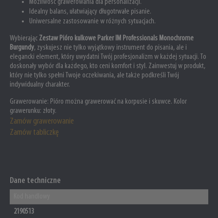
Możliwość grawerowania dla personalizacji.
Idealny balans, ułatwiający długotrwałe pisanie.
Uniwersalne zastosowanie w różnych sytuacjach.
Wybierając
Zestaw Pióro kulkowe Parker IM Professionals Monochrome
Burgundy
, zyskujesz nie tylko wyjątkowy instrument do pisania, ale i
elegancki element, który uwydatni Twój profesjonalizm w każdej sytuacji. To
doskonały wybór dla każdego, kto ceni komfort i styl. Zainwestuj w produkt,
który nie tylko spełni Twoje oczekiwania, ale także podkreśli Twój
indywidualny charakter.
Grawerowanie:
Pióro można grawerować na korpusie i skuwce. Kolor
grawerunku: złoty.
Zamów grawerowanie
Zamów tabliczkę
Dane techniczne
Kod handlowy
2190513