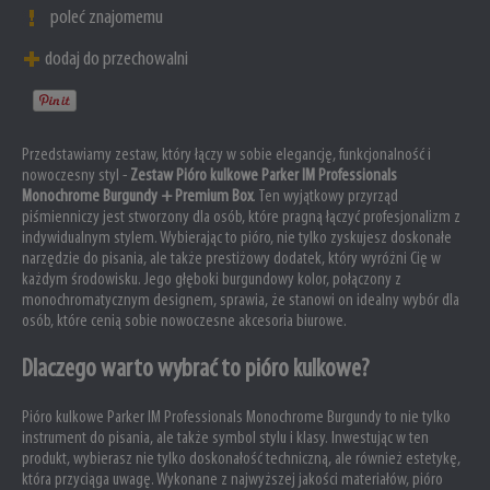
poleć znajomemu
dodaj do przechowalni
Przedstawiamy zestaw, który łączy w sobie elegancję, funkcjonalność i
nowoczesny styl -
Zestaw Pióro kulkowe Parker IM Professionals
Monochrome Burgundy + Premium Box
. Ten wyjątkowy przyrząd
piśmienniczy jest stworzony dla osób, które pragną łączyć profesjonalizm z
indywidualnym stylem. Wybierając to pióro, nie tylko zyskujesz doskonałe
narzędzie do pisania, ale także prestiżowy dodatek, który wyróżni Cię w
każdym środowisku. Jego głęboki burgundowy kolor, połączony z
monochromatycznym designem, sprawia, że stanowi on idealny wybór dla
osób, które cenią sobie nowoczesne akcesoria biurowe.
Dlaczego warto wybrać to pióro kulkowe?
Pióro kulkowe Parker IM Professionals Monochrome Burgundy to nie tylko
instrument do pisania, ale także symbol stylu i klasy. Inwestując w ten
produkt, wybierasz nie tylko doskonałość techniczną, ale również estetykę,
która przyciąga uwagę. Wykonane z najwyższej jakości materiałów, pióro