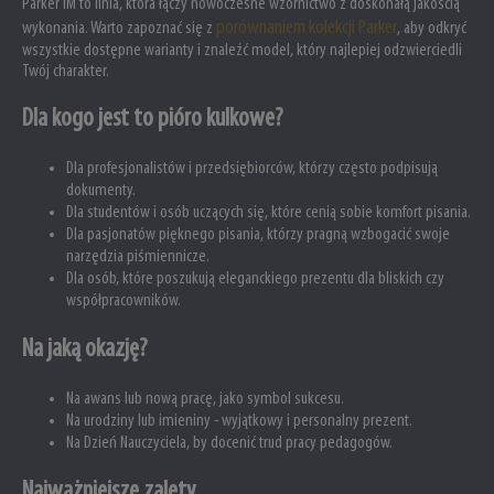
Parker IM to linia, która łączy nowoczesne wzornictwo z doskonałą jakością
porównaniem kolekcji Parker
wykonania. Warto zapoznać się z
, aby odkryć
wszystkie dostępne warianty i znaleźć model, który najlepiej odzwierciedli
Twój charakter.
Dla kogo jest to pióro kulkowe?
Dla profesjonalistów i przedsiębiorców, którzy często podpisują
dokumenty.
Dla studentów i osób uczących się, które cenią sobie komfort pisania.
Dla pasjonatów pięknego pisania, którzy pragną wzbogacić swoje
narzędzia piśmiennicze.
Dla osób, które poszukują eleganckiego prezentu dla bliskich czy
współpracowników.
Na jaką okazję?
Na awans lub nową pracę, jako symbol sukcesu.
Na urodziny lub imieniny - wyjątkowy i personalny prezent.
Na Dzień Nauczyciela, by docenić trud pracy pedagogów.
Najważniejsze zalety