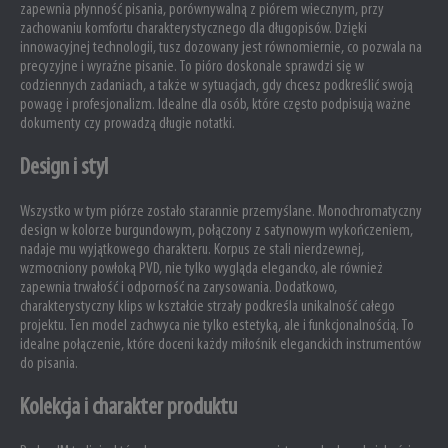
zapewnia płynność pisania, porównywalną z piórem wiecznym, przy
zachowaniu komfortu charakterystycznego dla długopisów. Dzięki
innowacyjnej technologii, tusz dozowany jest równomiernie, co pozwala na
precyzyjne i wyraźne pisanie. To pióro doskonale sprawdzi się w
codziennych zadaniach, a także w sytuacjach, gdy chcesz podkreślić swoją
powagę i profesjonalizm. Idealne dla osób, które często podpisują ważne
dokumenty czy prowadzą długie notatki.
Design i styl
Wszystko w tym piórze zostało starannie przemyślane. Monochromatyczny
design w kolorze burgundowym, połączony z satynowym wykończeniem,
nadaje mu wyjątkowego charakteru. Korpus ze stali nierdzewnej,
wzmocniony powłoką PVD, nie tylko wygląda elegancko, ale również
zapewnia trwałość i odporność na zarysowania. Dodatkowo,
charakterystyczny klips w kształcie strzały podkreśla unikalność całego
projektu. Ten model zachwyca nie tylko estetyką, ale i funkcjonalnością. To
idealne połączenie, które doceni każdy miłośnik eleganckich instrumentów
do pisania.
Kolekcja i charakter produktu