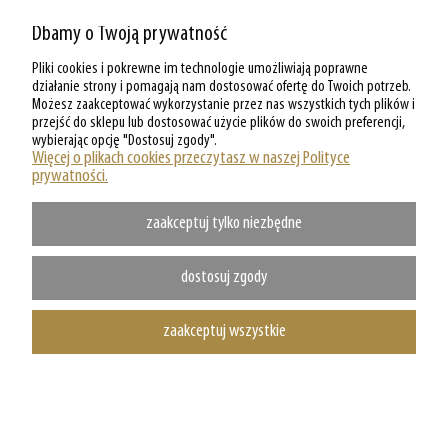
Dbamy o Twoją prywatność
ZAKUPY W PARKERSHOP
Pliki cookies i pokrewne im technologie umożliwiają poprawne
MOJE KONTO W PARKERSHOP
działanie strony i pomagają nam dostosować ofertę do Twoich potrzeb.
Możesz zaakceptować wykorzystanie przez nas wszystkich tych plików i
przejść do sklepu lub dostosować użycie plików do swoich preferencji,
O PARKERSHOP
wybierając opcję "Dostosuj zgody".
Więcej o plikach cookies przeczytasz w naszej Polityce
prywatności.
zaakceptuj tylko niezbędne
dostosuj zgody
zaakceptuj wszystkie
Copyright @ Parkershop.pl - WSZELKIE PRAWA ZASTRZEZONE
pokaż pełną wersję strony
Sklep internetowy Shoper.pl