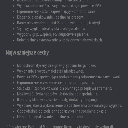
Możliwość napełniania nabojami lub tłoczkiem.
Wysoka odporność na zarysowania dzięki powłoce PVD.
Ergonomiczny kształt zapewniający komfort pisania.
Eleganckie opakowanie, idealne na prezent.
Baner niezawodnej marki Parker o wieloletniej tradycji.
Stylowy wygląd, idealny dla profesjonalistów.
Wygodny grip, wspierający długotrwałe pisanie.
Uniwersalne zastosowanie w codziennych obowiązkach.
Najważniejsze cechy
Monochromatyczny design w głębokim burgundzie.
Wykonanie z wytrzymałej stali nierdzewnej.
Powłoka PVD zapewniająca podwyższoną odporność na zarysowania.
Ergonomiczne wyważenie instrumentu do pisania.
Stalówka F, zaprojektowana dla płynnego przepływu atramentu.
Możliwość użycia nabojów lub tłoczka do napełniania.
Ikoniczny klips w kształcie strzały, dodający elegancji.
Wysokiej jakości wykończenie dla zachowania doskonałego wyglądu.
Odpowiednie do codziennego użytku i na specjalne okazje.
Eleganckie opakowanie, idealne na prezent.
Pióro wieczne Parker IM Monochrome Burgundy to doskonały wybór dla