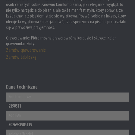
osób ceniących sobie zarówno komfort pisania, jak i elegancki wygląd. To
nie tylko narzędzie do pisania, ale także manifest stylu, który sprawia, że
każda chwila z pisakiem staje się wyjątkowa. Pozwól sobie na luksus, który
oferuje ta wyjątkowa kolekcja, a Twój czas spędzony na pisaniu przekształci
się w prawdziwą przyjemność.
Grawerowanie:
Pióro można grawerować na korpusie i skuwce. Kolor
grawerunku: złoty.
Zamów grawerowanie
Zamów tabliczkę
Dane techniczne
Kod handlowy
2190511
Kod EAN
3026981905119
Kolekcja/Model