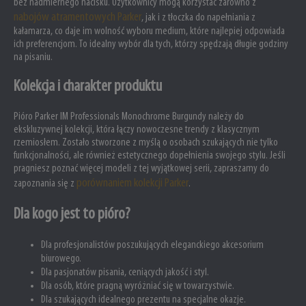
bez nadmiernego nacisku. Użytkownicy mogą korzystać zarówno z
nabojów atramentowych Parker
, jak i z tłoczka do napełniania z
kałamarza, co daje im wolność wyboru medium, które najlepiej odpowiada
ich preferencjom. To idealny wybór dla tych, którzy spędzają długie godziny
na pisaniu.
Kolekcja i charakter produktu
Pióro Parker IM Professionals Monochrome Burgundy należy do
ekskluzywnej kolekcji, która łączy nowoczesne trendy z klasycznym
rzemiosłem. Zostało stworzone z myślą o osobach szukających nie tylko
funkcjonalności, ale również estetycznego dopełnienia swojego stylu. Jeśli
pragniesz poznać więcej modeli z tej wyjątkowej serii, zapraszamy do
porównaniem kolekcji Parker
zapoznania się z
.
Dla kogo jest to pióro?
Dla profesjonalistów poszukujących eleganckiego akcesorium
biurowego.
Dla pasjonatów pisania, ceniących jakość i styl.
Dla osób, które pragną wyróżniać się w towarzystwie.
Dla szukających idealnego prezentu na specjalne okazje.