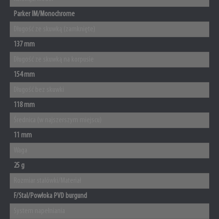
Parker IM/Monochrome
Długość ze skuwką (zamknięte)
137 mm
Długość ze skuwką na korpusie
154 mm
Długość bez skuwki
118 mm
Średnica (w najszerszym miejscu)
11 mm
Waga
25 g
Rozmiar stalówki/Materiał
F/Stal/Powłoka PVD burgund
System napełniania