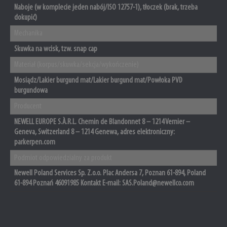
Naboje (w komplecie jeden nabój/ISO 12757-1), tłoczek (brak, trzeba
dokupić)
Mechanika
Skuwka na wcisk, tzw. snap cap
Materiał (korpus/skuwka/sekcja/wykończenie)
Mosiądz/Lakier burgund mat/Lakier burgund mat/Powłoka PVD
burgundowa
Producent
NEWELL EUROPE S.À.R.L. Chemin de Blandonnet 8 – 1214 Vernier –
Geneva, Switzerland 8 – 1214 Genewa, adres elektroniczny:
parkerpen.com
Podmiot odpowiedzialny za produkt
Newell Poland Services Sp. Z.o.o. Plac Andersa 7, Poznan 61-894, Poland
61-894 Poznań 46091985 Kontakt E-mail: SAS.Poland@newellco.com