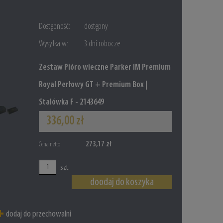
Dostępność:
dostępny
Wysyłka w:
3 dni robocze
Zestaw Pióro wieczne Parker IM Premium
Royal Perłowy GT + Premium Box |
Stalówka F - 2143649
336,00 zł
273,17 zł
Cena netto:
szt.
doodaj do koszyka
dodaj do przechowalni