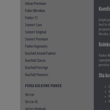
Urban Premium
Komfo
Paker Meridian
Parker 51
Dzięki p
Sonnet Core
Jest to 
przyjemn
Sonnet Original
tłoczka,
Sonnet Premium
Kolekc
Parker Ingenuity
Duofold Arnold Palmer
Parker I
zaprojek
Duofold Classic
prestiżu
Duofold Prestige
Duofold Pioneers
Dla ko
PIÓRA KULKOWE PARKER
O
W
Vector
P
P
Vector XL
Jotter Originals