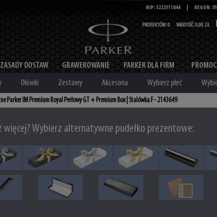
NIP: 5222511844
|
REGON: 01
PRODUKTÓW:
0
WARTOŚĆ:
0,00 ZŁ
ZASADY DOSTAW
GRAWEROWANIE
PARKER DLA FIRM
PROMOC
y
Ołówki
Zestawy
Akcesoria
Wybierz płeć
Wybie
zne Parker IM Premium Royal Perłowy GT + Premium Box | Stalówka F - 2143649
z więcej? Wybierz alternatywne pudełko prezentowe: