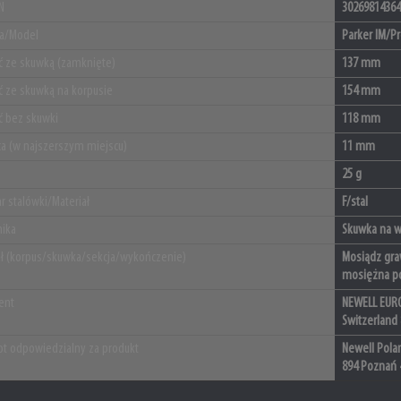
N
30269814364
ja/Model
Parker IM/
ć ze skuwką (zamknięte)
137 mm
ć ze skuwką na korpusie
154 mm
ć bez skuwki
118 mm
ca (w najszerszym miejscu)
11 mm
25 g
r stalówki/Materiał
F/stal
ika
Skuwka na wc
ał (korpus/skuwka/sekcja/wykończenie)
Mosiądz gra
mosiężna po
ent
NEWELL EURO
Switzerland
t odpowiedzialny za produkt
Newell Polan
894 Poznań 