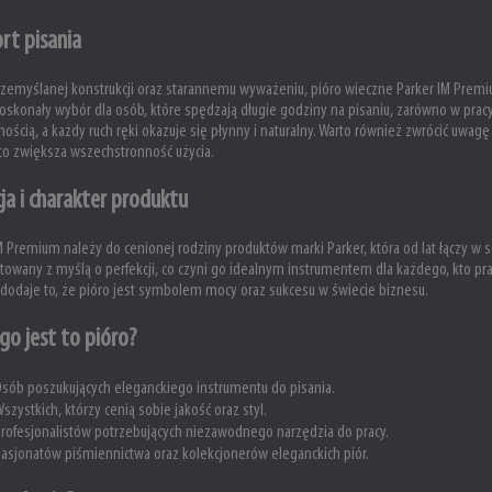
rt pisania
rzemyślanej konstrukcji oraz starannemu wyważeniu, pióro wieczne Parker IM Prem
doskonały wybór dla osób, które spędzają długie godziny na pisaniu, zarówno w pracy,
ością, a każdy ruch ręki okazuje się płynny i naturalny. Warto również zwrócić uwa
 co zwiększa wszechstronność użycia.
ja i charakter produktu
M Premium należy do cenionej rodziny produktów marki Parker, która od lat łączy w s
towany z myślą o perfekcji, co czyni go idealnym instrumentem dla każdego, kto p
 dodaje to, że pióro jest symbolem mocy oraz sukcesu w świecie biznesu.
go jest to pióro?
sób poszukujących eleganckiego instrumentu do pisania.
szystkich, którzy cenią sobie jakość oraz styl.
rofesjonalistów potrzebujących niezawodnego narzędzia do pracy.
asjonatów piśmiennictwa oraz kolekcjonerów eleganckich piór.