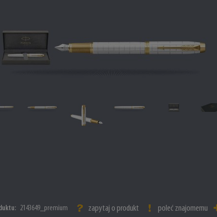
zapytaj o produkt
poleć znajomemu
duktu:
2143649_premium