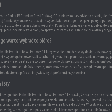
eczne Parker IM Premium Royal Perłowy GT to nie tylko narzędzie do pisania, ale rów
zej formie. Wykonane z precyzyjnie wyselekcjonowanego mosiądzu, pokryte perło
dla osób, które cenią sobie jakość i styl. Posiada unikalny grawer w jodełkę, który
cji, pióro idealnie leży w dłoni, co sprawia, że każdy zapis staje się prawdziwą przy
ego warto wybrać to pióro?
rker IM Premium Royal Perłowy GT łączy w sobie ponadczasowy design z najnowszy
j z wysokogatunkowej stali szlachetnej gwarantuje płynność pisania niewymagają
ru, sprawiając, że stało się wyborem zarówno dla profesjonalistów, jak i pasjonat
na niezapomniane doświadczenie, które może również stać się wyjątkowym upomin
która dostosuje pióro do indywidualnych preferencji użytkownika.
 i styl
i design pióra Parker IM Premium Royal Perłowy GT sprawia, że staje się ono dosko
 kolor perłowy harmonijnie współgra ze złotymi akcentami, tworząc niezwykle presti
ą, że pióro jest nie tylko przyjemne dla oka, ale także dla dotyku. W zestawie znajdu
kiej osoby, w szczególności przy zakupie jako luksusowy upominek dla miłośników 