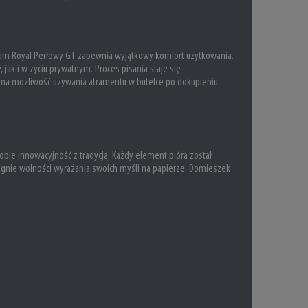
ium Royal Perłowy GT zapewnia wyjątkowy komfort użytkowania.
 jak i w życiu prywatnym. Proces pisania staje się
gę na możliwość używania atramentu w butelce po dokupieniu
obie innowacyjność z tradycją. Każdy element pióra został
ragnie wolności wyrażania swoich myśli na papierze. Domieszek