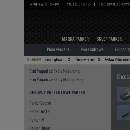
801 066 449
(22) 39 00 966
SKLEP@PARKERSHOP.PL
INFOLINIA:
|
TEL:
|
MARKA PARKER
SKLEP PARKER
Pióra wieczne
Pióra kulkowe
Długopis
»
»
Jesteś w:
Strona główna
Pióra wieczne
Zestaw Pióro wiec
Etui Pagani ze Skóry Naturalnej
Chces
Etui Pagani ze Skóry Ekologicznej
ZESTAWY PREZENTOWE PARKER
Parker Vector
Parker Jotter
Parker IM
Parker Urban