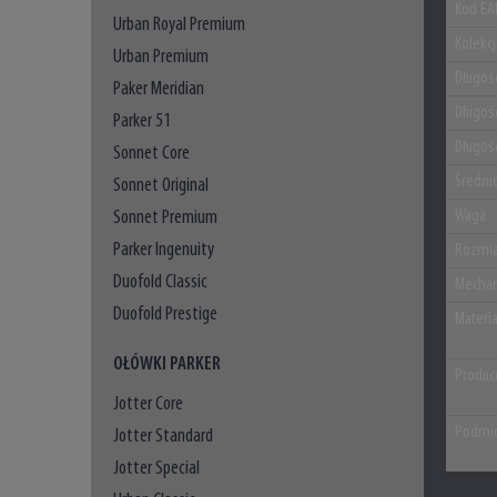
Kod EA
Urban Royal Premium
Kolekc
Urban Premium
Długoś
Paker Meridian
Długoś
Parker 51
Długoś
Sonnet Core
Średni
Sonnet Original
Sonnet Premium
Waga
Parker Ingenuity
Rozmia
Duofold Classic
Mechan
Duofold Prestige
Materi
OŁÓWKI PARKER
Produc
Jotter Core
Podmio
Jotter Standard
Jotter Special