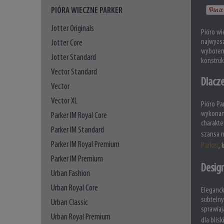
PIÓRA WIECZNE PARKER
Jotter Originals
Pióro wi
najwyżs
Jotter Core
wyborem 
Jotter Standard
konstruk
Vector Standard
Dlacz
Vector
Vector XL
Pióro Pa
wykonane
Parker IM Royal Core
charakte
Parker IM Standard
szansa 
Parker IM Royal Premium
Parker
, 
Parker IM Premium
Design
Urban Fashion
Urban Royal Core
Eleganck
subtelny
Urban Classic
sprawiaj
Urban Royal Premium
dla blis