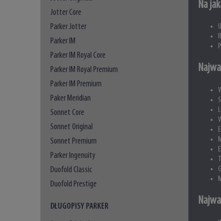
Na jak
Jotter Core
Parker Jotter
U
R
Parker IM
P
Parker IM Royal Core
Najwa
Parker IM Royal Premium
Parker IM Premium
W
Paker Meridian
S
L
Sonnet Core
W
Sonnet Original
E
M
Sonnet Premium
E
Parker Ingenuity
T
Duofold Classic
G
M
Duofold Prestige
Najwa
DŁUGOPISY PARKER