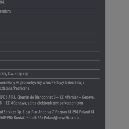
94
Premium
isk, tzw. snap cap
werowany w geometryczny wzór/Perłowy lakier/Sekcja
złacana/Pozłacane
PE S.À.R.L. Chemin de Blandonnet 8 – 1214 Vernier – Geneva,
 8 – 1214 Genewa, adres elektroniczny: parkerpen.com
d Services Sp. Z.o.o. Plac Andersa 7, Poznan 61-894, Poland 61-
46091985 Kontakt E-mail: SAS.Poland@newellco.com