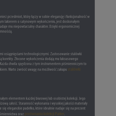
nież przedmiot, który łączy w sobie elegancję i funkcjonalność w
wym lakierem o satynowym wykończeniu, jest doskonałym
 nadaje mu niepowtarzalny charakter. Dzięki ergonomicznej
jemnością.
mi osiągnięciami technologicznymi. Zastosowanie stalówki
cą korekty. Złocone wykończenia dodają mu luksusowego
ów. Każda chwila spędzona z tym instrumentem piśmienniczym to
stalówki
kiem. Warto zwrócić uwagę na możliwość zakupu
nałym elementem każdej biurowej lub osobistej kolekcji. Jego
żową całość. Staranność wykonania i wysokiej jakości materiały
je się eleganckie pudełko, które idealnie nadaje się na prezent
porównania kolekcji Parker
piśmiennictwa oraz
.