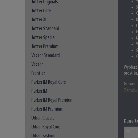
W
Jotter Originals
S
Jotter Core
G
Jotter XL
D
L
Jotter Standard
E
Jotter Special
M
W
Jotter Premium
S
Vector Standard
G
Vector
Wybierz 
Frontier
prestiżu
Parker IM Royal Core
Grawerow
Zamów 
Parker IM
Parker IM Royal Premium
Parker IM Premium
Urban Classic
Dane t
Urban Royal Core
Kod ha
Urban Fashion