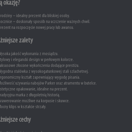
ą okazję?
rodziny – idealny prezent dla bliskiej osoby.
ocznice – doskonały sposób na uczczenie ważnych chwil.
rezent na rozpoczęcie nowej pracy lub awansu.
żniejsze zalety
ysoka jakość wykonania z mosiądzu.
tylowy i elegancki design w perłowym kolorze.
uksusowe złocone wykończenia dodające prestiżu.
ygodna stalówka z wysokogatunkowej stali szlachetnej.
rgonomiczny kształt zapewniający wygodę pisania.
ożliwość używania nabojów Parker oraz atramentu w butelce.
stetyczne opakowanie, idealne na prezent.
radycyjna marka z długoletnią historią.
rawerowanie możliwe na korpusie i skuwce.
ocny klips w kształcie strzały.
żniejsze cechy