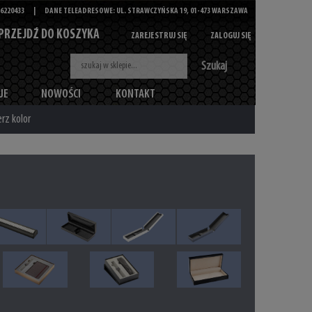
6220433
|
DANE TELEADRESOWE: UL. STRAWCZYŃSKA 19, 01-473 WARSZAWA
PRZEJDŹ DO KOSZYKA
ZAREJESTRUJ SIĘ
ZALOGUJ SIĘ
Szukaj
JE
NOWOŚCI
KONTAKT
rz kolor