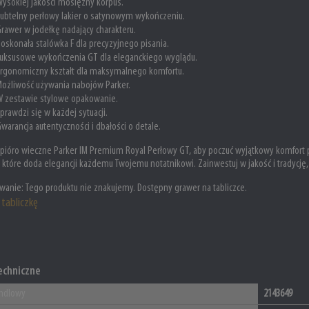
ysokiej jakości mosiężny korpus.
ubtelny perłowy lakier o satynowym wykończeniu.
rawer w jodełkę nadający charakteru.
oskonała stalówka F dla precyzyjnego pisania.
uksusowe wykończenia GT dla eleganckiego wyglądu.
rgonomiczny kształt dla maksymalnego komfortu.
ożliwość używania nabojów Parker.
 zestawie stylowe opakowanie.
prawdzi się w każdej sytuacji.
warancja autentyczności i dbałości o detale.
pióro wieczne Parker IM Premium Royal Perłowy GT, aby poczuć wyjątkowy komfort pod
, które doda elegancji każdemu Twojemu notatnikowi. Zainwestuj w jakość i tradycję, 
anie: Tego produktu nie znakujemy. Dostępny grawer na tabliczce.
tabliczkę
echniczne
ndlowy
2143649