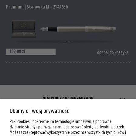
Premium | Stalówka M - 2143636
152,00 zł
doodaj do koszyka
NIM KUPISZ W PARKERSHOP
Dbamy o Twoją prywatność
ZAKUPY W PARKERSHOP
Pliki cookies i pokrewne im technologie umożliwiają poprawne
MOJE KONTO W PARKERSHOP
działanie strony i pomagają nam dostosować ofertę do Twoich potrzeb.
Możesz zaakceptować wykorzystanie przez nas wszystkich tych plików i