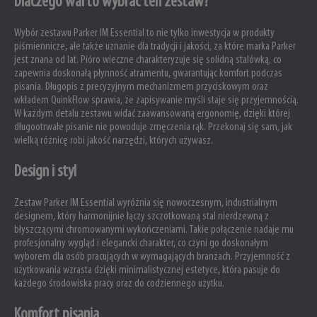
Dlaczego warto wybrać ten zestaw?
Wybór zestawu Parker IM Essential to nie tylko inwestycja w produkty
piśmiennicze, ale także uznanie dla tradycji i jakości, za które marka Parker
jest znana od lat. Pióro wieczne charakteryzuje się solidną stalówką, co
zapewnia doskonałą płynność atramentu, gwarantując komfort podczas
pisania. Długopis z precyzyjnym mechanizmem przyciskowym oraz
wkładem QuinkFlow sprawia, że zapisywanie myśli staje się przyjemnością.
W każdym detalu zestawu widać zaawansowaną ergonomię, dzięki której
długootrwałe pisanie nie powoduje zmęczenia rąk. Przekonaj się sam, jak
wielką różnicę robi jakość narzędzi, których używasz.
Design i styl
Zestaw Parker IM Essential wyróżnia się nowoczesnym, industrialnym
designem, który harmonijnie łączy szczotkowaną stal nierdzewną z
błyszczącymi chromowanymi wykończeniami. Takie połączenie nadaje mu
profesjonalny wygląd i elegancki charakter, co czyni go doskonałym
wyborem dla osób pracujących w wymagających branżach. Przyjemność z
użytkowania wzrasta dzięki minimalistycznej estetyce, która pasuje do
każdego środowiska pracy oraz do codziennego użytku.
Komfort pisania