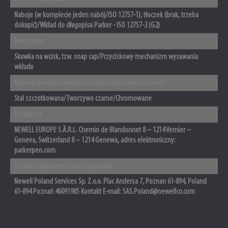
Naboje (w komplecie jeden nabój/ISO 12757-1), tłoczek (brak, trzeba
dokupić)/Wkład do długopisu Parker - ISO 12757-2 (G2)
Mechanika
Skuwka na wcisk, tzw. snap cap/Przyciskowy mechanizm wysuwania
wkładu
Materiał (korpus/skuwka/nasadka/sekcja/wykończenie)
Stal szczotkowana/Tworzywo czarne/Chromowane
Producent
NEWELL EUROPE S.À.R.L. Chemin de Blandonnet 8 – 1214 Vernier –
Geneva, Switzerland 8 – 1214 Genewa, adres elektroniczny:
parkerpen.com
Podmiot odpowiedzialny za produkt
Newell Poland Services Sp. Z.o.o. Plac Andersa 7, Poznan 61-894, Poland
61-894 Poznań 46091985 Kontakt E-mail: SAS.Poland@newellco.com