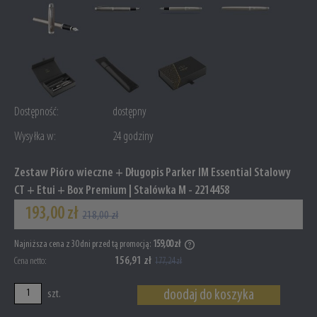
Dostępność:
dostępny
Wysyłka w:
24 godziny
Zestaw Pióro wieczne + Długopis Parker IM Essential Stalowy
CT + Etui + Box Premium | Stalówka M - 2214458
193,00 zł
218,00 zł
Najniższa cena z 30 dni przed tą promocją:
159,00 zł
Jeżeli produkt jest sprzedawany króc
156,91 zł
Cena netto:
177,24 zł
wyświetlana jest najniższa cena od
produkt pojawił się w sprzedaży.
doodaj do koszyka
szt.