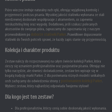
Pióro wieczne imituje naturalny ruch ręki, oferując wyjątkową kontrolę i
przyjemność podczas pisania. Wysokiej jakości stalówka wykonana ze stali
nierdzewnej doskonale współpracuje z atramentem, co zapewnia
nieskazitelną linię oraz wygodę. Dodatkowo, jeśli szukasz polecanych
akcesoriów do swojego pióra, zapraszamy do zapoznania się z naszym
doborze stalówki Parker
przewodnikiem po
. Prawidłowe dopasowanie
stalówki do Twoich potrzeb sprawi, że każdy zapis stanie się przyjemnością.
Kolekcja i charakter produktu
Zestaw należy do rozpoznawanej na całym świecie kolekcji Parker, która
cieszy się uznaniem profesjonalistów oraz pasjonatów pisania. Oferując nie
tylko narzędzie, ale również doświadczenie, zestaw ten wpisuje się w
bogatą tradycję marki Parker. Z dla porównania różnych modeli i unikalnych
porównaniem kolekcji Parker
cech zachęcamy do odwiedzenia strony z
.
Wybierz zestaw, który najbardziej odpowiada Twojemu stylowi!
Dla kogo jest ten zestaw?
Dla profesjonalistów, którzy cenią sobie doskonałą jakość wykonania.