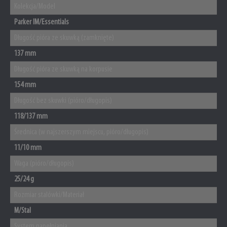
Kolekcja/Model
Parker IM/Essentials
Długość pióra ze skuwką (zamknięte)
137 mm
Długość pióra ze skuwką na korpusie
154 mm
Długość bez skuwki (pióro/długopis)
118/137 mm
Średnica (w najszerszym miejscu, pióro/długopis)
11/10 mm
Waga (pióro/długopis)
25/24 g
Rozmiar stalówki/Materiał
M/Stal
System napełniania