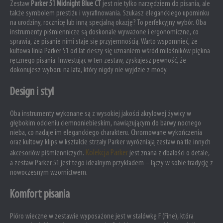
Zestaw
Parker 51 Midnight Blue CT
jest nie tylko narzędziem do pisania, ale
także symbolem prestiżu i wyrafinowania. Szukasz eleganckiego upominku
na urodziny, rocznicę lub inną specjalną okazję? To perfekcyjny wybór. Oba
instrumenty piśmiennicze są doskonale wyważone i ergonomiczne, co
sprawia, że pisanie nimi staje się przyjemnością. Warto wspomnieć, że
kultowa linia Parker 51 od lat cieszy się uznaniem wśród miłośników piękna
ręcznego pisania. Inwestując w ten zestaw, zyskujesz pewność, że
dokonujesz wyboru na lata, który nigdy nie wyjdzie z mody.
Design i styl
Oba instrumenty wykonane są z wysokiej jakości akrylowej żywicy w
głębokim odcieniu ciemnoniebieskim, nawiązującym do barwy nocnego
nieba, co nadaje im eleganckiego charakteru. Chromowane wykończenia
oraz kultowy klips w kształcie strzały Parker wyróżniają zestaw na tle innych
Kolekcja Parker
akcesoriów piśmienniczych.
jest znana z dbałości o detale,
a zestaw Parker 51 jest tego idealnym przykładem – łączy w sobie tradycję z
nowoczesnym wzornictwem.
Komfort pisania
Pióro wieczne w zestawie wyposażone jest w stalówkę F (Fine), która