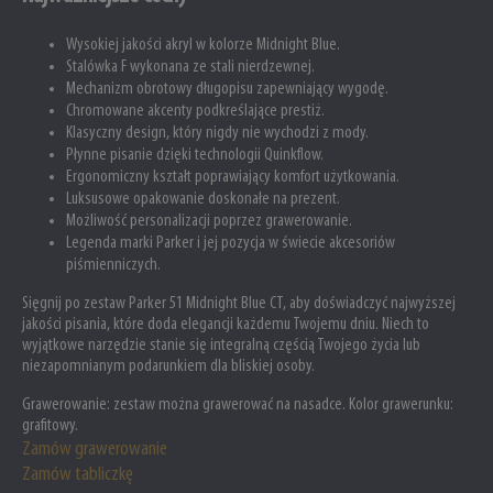
Wysokiej jakości akryl w kolorze Midnight Blue.
Stalówka F wykonana ze stali nierdzewnej.
Mechanizm obrotowy długopisu zapewniający wygodę.
Chromowane akcenty podkreślające prestiż.
Klasyczny design, który nigdy nie wychodzi z mody.
Płynne pisanie dzięki technologii Quinkflow.
Ergonomiczny kształt poprawiający komfort użytkowania.
Luksusowe opakowanie doskonałe na prezent.
Możliwość personalizacji poprzez grawerowanie.
Legenda marki Parker i jej pozycja w świecie akcesoriów
piśmienniczych.
Sięgnij po zestaw Parker 51 Midnight Blue CT, aby doświadczyć najwyższej
jakości pisania, które doda elegancji każdemu Twojemu dniu. Niech to
wyjątkowe narzędzie stanie się integralną częścią Twojego życia lub
niezapomnianym podarunkiem dla bliskiej osoby.
Grawerowanie: zestaw
można grawerować na nasadce. Kolor grawerunku:
grafitowy.
Zamów grawerowanie
Zamów tabliczkę