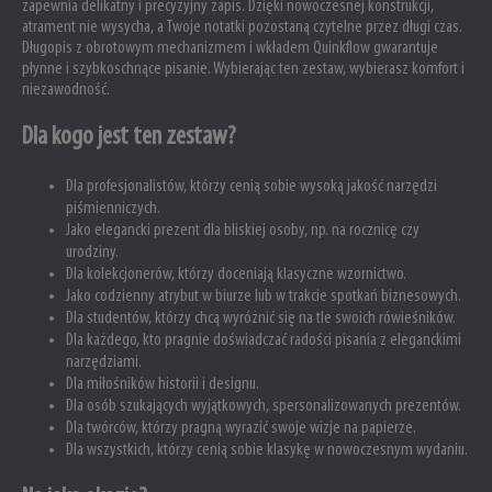
zapewnia delikatny i precyzyjny zapis. Dzięki nowoczesnej konstrukcji,
atrament nie wysycha, a Twoje notatki pozostaną czytelne przez długi czas.
Długopis z obrotowym mechanizmem i wkładem Quinkflow gwarantuje
płynne i szybkoschnące pisanie. Wybierając ten zestaw, wybierasz komfort i
niezawodność.
Dla kogo jest ten zestaw?
Dla profesjonalistów, którzy cenią sobie wysoką jakość narzędzi
piśmienniczych.
Jako elegancki prezent dla bliskiej osoby, np. na rocznicę czy
urodziny.
Dla kolekcjonerów, którzy doceniają klasyczne wzornictwo.
Jako codzienny atrybut w biurze lub w trakcie spotkań biznesowych.
Dla studentów, którzy chcą wyróżnić się na tle swoich rówieśników.
Dla każdego, kto pragnie doświadczać radości pisania z eleganckimi
narzędziami.
Dla miłośników historii i designu.
Dla osób szukających wyjątkowych, spersonalizowanych prezentów.
Dla twórców, którzy pragną wyrazić swoje wizje na papierze.
Dla wszystkich, którzy cenią sobie klasykę w nowoczesnym wydaniu.