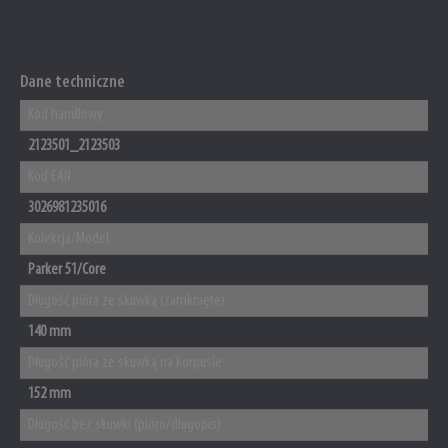
Dane techniczne
Kod handlowy
2123501_2123503
Kod EAN
3026981235016
Kolekcja/Model
Parker 51/Core
Długość pióra ze skuwką (zamknięte)
140 mm
Długość pióra ze skuwką na korpusie
152 mm
Długość bez skuwki (pióro/długopis)