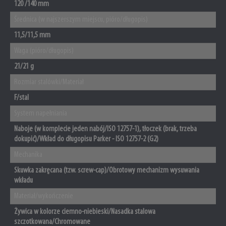
120 /140 mm
Średnica (w najszerszym miejscu, pióro/długopis)
11,5/11,5 mm
Waga (pióro/długopis)
21/21 g
Rozmiar stalówki/Materiał
F/stal
System napełniania
Naboje (w komplecie jeden nabój/ISO 12757-1), tłoczek (brak, trzeba
dokupić)/Wkład do długopisu Parker - ISO 12757-2 (G2)
Mechanika
Skuwka zakręcana (tzw. screw-cap)/Obrotowy mechanizm wysuwania
wkładu
Materiał/wykończenie
Żywica w kolorze ciemno-niebieski/Nasadka stalowa
szczotkowana/Chromowane