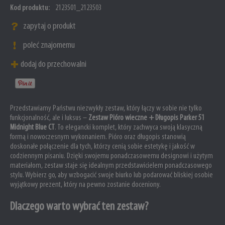
Kod produktu:
2123501_2123503
zapytaj o produkt
poleć znajomemu
dodaj do przechowalni
Przedstawiamy Państwu niezwykły zestaw, który łączy w sobie nie tylko
funkcjonalność, ale i luksus –
Zestaw Pióro wieczne + Długopis Parker 51
Midnight Blue CT
. To elegancki komplet, który zachwyca swoją klasyczną
formą i nowoczesnym wykonaniem. Pióro oraz długopis stanowią
doskonałe połączenie dla tych, którzy cenią sobie estetykę i jakość w
codziennym pisaniu. Dzięki swojemu ponadczasowemu designowi i użytym
materiałom, zestaw staje się idealnym przedstawicielem ponadczasowego
stylu. Wybierz go, aby wzbogacić swoje biurko lub podarować bliskiej osobie
wyjątkowy prezent, który na pewno zostanie doceniony.
Dlaczego warto wybrać ten zestaw?