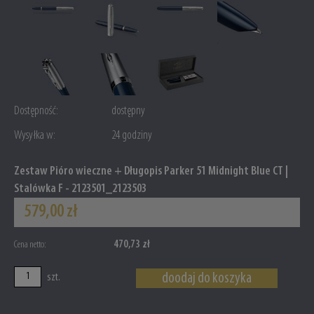
Dostępność:
dostępny
Wysyłka w:
24 godziny
Zestaw Pióro wieczne + Długopis Parker 51 Midnight Blue CT |
Stalówka F - 2123501_2123503
579,00 zł
470,73 zł
Cena netto:
doodaj do koszyka
szt.