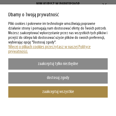
NIM KUPISZ W PARKERSHOP
Dbamy o Twoją prywatność
ZAKUPY W PARKERSHOP
Pliki cookies i pokrewne im technologie umożliwiają poprawne
MOJE KONTO W PARKERSHOP
działanie strony i pomagają nam dostosować ofertę do Twoich potrzeb.
Możesz zaakceptować wykorzystanie przez nas wszystkich tych plików i
przejść do sklepu lub dostosować użycie plików do swoich preferencji,
O PARKERSHOP
wybierając opcję "Dostosuj zgody".
Więcej o plikach cookies przeczytasz w naszej Polityce
prywatności.
zaakceptuj tylko niezbędne
dostosuj zgody
zaakceptuj wszystkie
Copyright @ Parkershop.pl - WSZELKIE PRAWA ZASTRZEZONE
pokaż pełną wersję strony
Sklep internetowy Shoper.pl