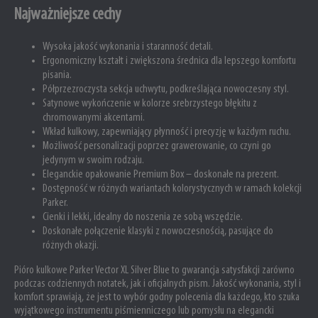
Najważniejsze cechy
Wysoka jakość wykonania i staranność detali.
Ergonomiczny kształt i zwiększona średnica dla lepszego komfortu
pisania.
Półprzezroczysta sekcja uchwytu, podkreślająca nowoczesny styl.
Satynowe wykończenie w kolorze srebrzystego błękitu z
chromowanymi akcentami.
Wkład kulkowy, zapewniający płynność i precyzję w każdym ruchu.
Możliwość personalizacji poprzez grawerowanie, co czyni go
jedynym w swoim rodzaju.
Eleganckie opakowanie Premium Box – doskonałe na prezent.
Dostępność w różnych wariantach kolorystycznych w ramach kolekcji
Parker.
Cienki i lekki, idealny do noszenia ze sobą wszędzie.
Doskonałe połączenie klasyki z nowoczesnością, pasujące do
różnych okazji.
Pióro kulkowe Parker Vector XL Silver Blue to gwarancja satysfakcji zarówno
podczas codziennych notatek, jak i oficjalnych pism. Jakość wykonania, styl i
komfort sprawiają, że jest to wybór godny polecenia dla każdego, kto szuka
wyjątkowego instrumentu piśmienniczego lub pomysłu na elegancki