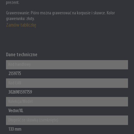
prezent.
Grawerowanie:
Pióro można grawerować na korpusie i skuwce. Kolor
grawerunku: złoty.
Zamów tabliczkę
Dane techniczne
Kod handlowy
2159775
Kod EAN
3026981597759
Kolekcja/Model
Vector/XL
Długość ze skuwką (zamknięte)
133 mm