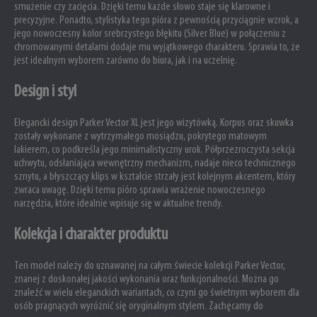
smużenie czy zacięcia. Dzięki temu każde słowo staje się klarowne i
precyzyjne. Ponadto, stylistyka tego pióra z pewnością przyciągnie wzrok, a
jego nowoczesny kolor srebrzystego błękitu (Silver Blue) w połączeniu z
chromowanymi detalami dodaje mu wyjątkowego charakteru. Sprawia to, że
jest idealnym wyborem zarówno do biura, jak i na uczelnię.
Design i styl
Elegancki design Parker Vector XL jest jego wizytówką. Korpus oraz skuwka
zostały wykonane z wytrzymałego mosiądzu, pokrytego matowym
lakierem, co podkreśla jego minimalistyczny urok. Półprzezroczysta sekcja
uchwytu, odsłaniająca wewnętrzny mechanizm, nadaje nieco technicznego
sznytu, a błyszczący klips w kształcie strzały jest kolejnym akcentem, który
zwraca uwagę. Dzięki temu pióro sprawia wrażenie nowoczesnego
narzędzia, które idealnie wpisuje się w aktualne trendy.
Kolekcja i charakter produktu
Ten model należy do uznawanej na całym świecie kolekcji Parker Vector,
znanej z doskonałej jakości wykonania oraz funkcjonalności. Można go
znaleźć w wielu eleganckich wariantach, co czyni go świetnym wyborem dla
osób pragnących wyróżnić się oryginalnym stylem. Zachęcamy do