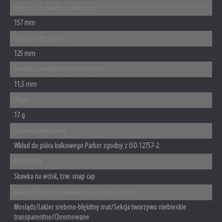
Długość ze skuwką na korpusie
157 mm
Długość bez skuwki
125 mm
Średnica (w najszerszym miejscu)
11,5 mm
Waga
17 g
System napełniania
Wkład do pióra kulkowego Parker zgodny z ISO 12757-2.
Mechanika
Skuwka na wcisk, tzw. snap cap
Materiał (korpus/skuwka/sekcja/wykończenie)
Mosiądz/Lakier srebrno-błękitny mat/Sekcja tworzywo niebieskie
transparentne/Chromowane