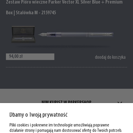
Zestaw Pióro wieczne Parker Vector XL Silver Blue + Premium
Box | Stalówka M - 2159745
94,00 zł
doodaj do koszyka
NIM KUPISZ W PARKERSHOP
Dbamy o Twoją prywatność
ZAKUPY W PARKERSHOP
Pliki cookies i pokrewne im technologie umożliwiają poprawne
MOJE KONTO W PARKERSHOP
działanie strony i pomagają nam dostosować ofertę do Twoich potrzeb.