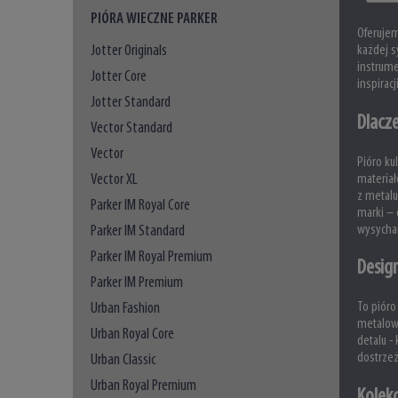
PIÓRA WIECZNE PARKER
Oferuje
Jotter Originals
każdej s
instrume
Jotter Core
inspirac
Jotter Standard
Dlacz
Vector Standard
Vector
Pióro ku
Vector XL
materiał
z metalu
Parker IM Royal Core
marki – 
wysychan
Parker IM Standard
Parker IM Royal Premium
Design
Parker IM Premium
Urban Fashion
To pióro
metalow
Urban Royal Core
detalu -
dostrzeż
Urban Classic
Urban Royal Premium
Kolekc