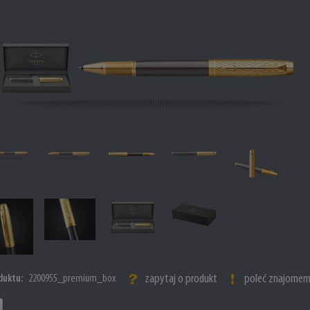
zapytaj o produkt
poleć znajome
duktu:
2200955_premium_box