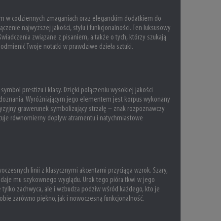
zem w codziennych zmaganiach oraz eleganckim dodatkiem do
ączenie najwyższej jakości, stylu i funkcjonalności. Ten luksusowy
wiadczenia związane z pisaniem, a także o tych, którzy szukają
e odmienić Twoje notatki w prawdziwe dzieła sztuki.
ymbol prestiżu i klasy. Dzięki połączeniu wysokiej jakości
e doznania. Wyróżniającym jego elementem jest korpus wykonany
ecyzyjny grawerunek symbolizujący strzałę – znak rozpoznawczy
antuje równomierny dopływ atramentu i natychmiastowe
czesnych linii z klasycznymi akcentami przyciąga wzrok. Szary,
daje mu szykownego wyglądu. Urok tego pióra tkwi w jego
nie tylko zachwyca, ale i wzbudza podziw wśród każdego, kto je
obie zarówno piękno, jak i nowoczesną funkcjonalność.