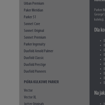
Urban Premium
Paker Meridian
Parker I
George'a
Parker 51
kolekcji
Sonnet Core
Dla ko
Sonnet Original
Sonnet Premium
D
Parker Ingenuity
D
D
Duofold Arnold Palmer
D
Duofold Classic
D
D
Duofold Prestige
D
Duofold Pioneers
D
D
PIÓRA KULKOWE PARKER
D
Vector
Na jak
Vector XL
I
Jotter Originals