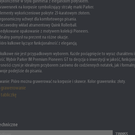
ykończenie w stylu gunmetal z eleganckim połyskiem.
rawerunek na korpusie symbolizujący strzałę marki Parker.
lementy wykończeniowe pokryte 23-karatowym złotem.
rgonomiczny uchwyt dla komfortowego pisania.
iezawodny wkład atramentowy Quink Rollerball.
Dedykowane opakowanie z motywem kolekcji Pioneers.
dealny pomysł na prezent na różne okazje.
ióro kulkowe łączące funkcjonalność z elegancją.
 kulkowe nie jest przypadkowym wyborem. Każde pociągnięcie to wyraz charakteru i 
ć. Wybór Parker IM Premium Pioneers GT to decyzja o inwestycji w jakość, funkcjona
ności czyni je idealnym przyborem zarówno do codziennych notatek, jak i formal
woje podejście do pisania.
wanie:
Pióro można grawerować na korpusie i skuwce. Kolor grawerunku: złoty.
grawerowanie
tabliczkę
echniczne
ndlowy
2200955