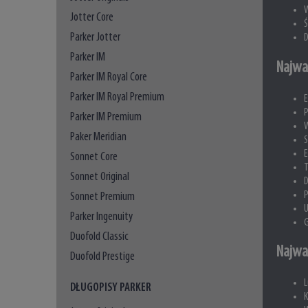
W
Jotter Core
Ś
Parker Jotter
D
Parker IM
Najwa
Parker IM Royal Core
Parker IM Royal Premium
E
P
Parker IM Premium
W
Paker Meridian
S
E
Sonnet Core
T
Sonnet Original
D
P
Sonnet Premium
U
Parker Ingenuity
G
Duofold Classic
Najwa
Duofold Prestige
L
DŁUGOPISY PARKER