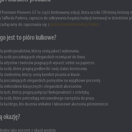
M Premium Pioneers GT to część limitowanej edycji, która uczciła 130-letnią historię 
 Safforda Parkera, zaprasza do odkrywania bogatej tradycji innowacji w dziedzinie p
porównaniem kolekcji Parker
, zachęcamy do zapoznania się z
.
go jest to pióro kulkowe?
la profesjonalistów, którzy cenią jakość wykonania.
la osób poszukujących eleganckich rozwiązań do biura.
la artystów i twórców pragnących wyrazić siebie na papierze.
la osób, które pragną podkreślić swój status biznesowy.
la studentów, którzy cenią komfort pisania w klasie.
la poszukujących eleganckich pomysłów na wyjątkowe prezenty.
la miłośników klasycznych i eleganckich akcesoriów.
la tych, którzy pragną połączyć funkcjonalność z estetyką.
la osób, które potrzebują niezawodnego narzędzia do pracy.
la każdego, kto docenia unikalne i luksusowe akcesoria piśmiennicze.
ą okazję?
dealny jako prezent z okazji urodzin.