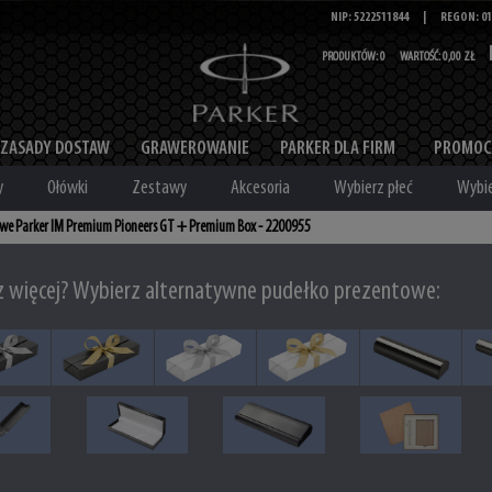
NIP: 5222511844
|
REGON: 01
PRODUKTÓW:
0
WARTOŚĆ:
0,00 ZŁ
ZASADY DOSTAW
GRAWEROWANIE
PARKER DLA FIRM
PROMOC
y
Ołówki
Zestawy
Akcesoria
Wybierz płeć
Wybie
owe Parker IM Premium Pioneers GT + Premium Box - 2200955
z więcej? Wybierz alternatywne pudełko prezentowe: