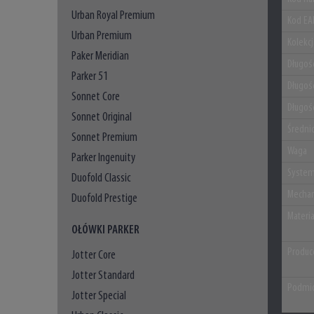
Urban Royal Premium
Kod EA
Urban Premium
Kolekc
Paker Meridian
Długoś
Parker 51
Długoś
Sonnet Core
Długoś
Sonnet Original
Średni
Sonnet Premium
Waga
Parker Ingenuity
System
Duofold Classic
Mechan
Duofold Prestige
Materi
OŁÓWKI PARKER
Produc
Jotter Core
Jotter Standard
Podmio
Jotter Special