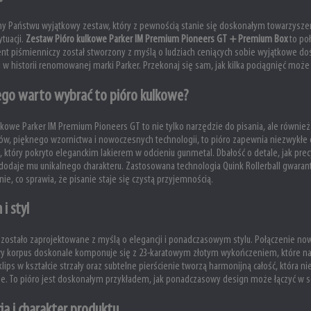
my Państwu wyjątkowy zestaw, który z pewnością stanie się doskonałym towarzys
ytuacji.
Zestaw Pióro kulkowe Parker IM Premium Pioneers GT + Premium Box
to poł
nt piśmienniczy został stworzony z myślą o ludziach ceniących sobie wyjątkowe doś
ji w historii renomowanej marki Parker. Przekonaj się sam, jak kilka pociągnięć moż
ego warto wybrać to pióro kulkowe?
lkowe Parker IM Premium Pioneers GT to nie tylko narzędzie do pisania, ale również s
ów, pięknego wzornictwa i nowoczesnych technologii, to pióro zapewnia niezwykł
, który pokryto eleganckim lakierem w odcieniu gunmetal. Dbałość o detale, jak pr
dodaje mu unikalnego charakteru. Zastosowana technologia Quink Rollerball gwar
ie, co sprawia, że pisanie staje się czystą przyjemnością.
 i styl
 zostało zaprojektowane z myślą o elegancji i ponadczasowym stylu. Połączenie nowo
y korpus doskonale komponuje się z 23-karatowym złotym wykończeniem, które na
 klips w kształcie strzały oraz subtelne pierścienie tworzą harmonijną całość, która 
e. To pióro jest doskonałym przykładem, jak ponadczasowy design może łączyć w s
ja i charakter produktu