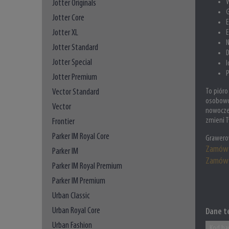
W
Jotter Originals
G
Jotter Core
E
Jotter XL
E
N
Jotter Standard
Jotter Special
I
P
Jotter Premium
Vector Standard
To pióro
osobowoś
Vector
nowoczes
zmieni T
Frontier
Parker IM Royal Core
Grawero
Zamów 
Parker IM
Zamów 
Parker IM Royal Premium
Parker IM Premium
Urban Classic
Urban Royal Core
Dane t
Urban Fashion
Kod ha