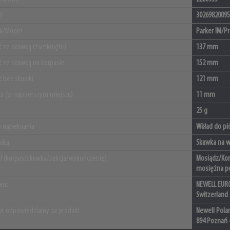
N
30269820095
ja/Model
Parker IM/P
ć ze skuwką (zamknięte)
137 mm
ć ze skuwką na korpusie
152 mm
ć bez skuwki
121 mm
ca (w najszerszym miejscu)
11 mm
25 g
 napełniania
Wkład do pi
ika
Skuwka na wc
ał (korpus/skuwka/sekcja/wykończenie)
Mosiądz/Kor
mosiężna po
ent
NEWELL EURO
Switzerland
t odpowiedzialny za produkt
Newell Polan
894 Poznań 