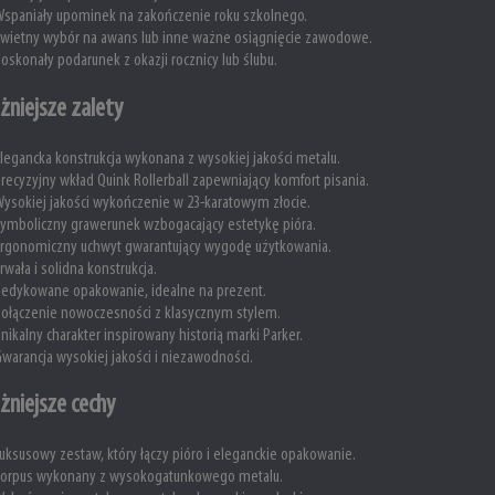
spaniały upominek na zakończenie roku szkolnego.
wietny wybór na awans lub inne ważne osiągnięcie zawodowe.
oskonały podarunek z okazji rocznicy lub ślubu.
żniejsze zalety
legancka konstrukcja wykonana z wysokiej jakości metalu.
recyzyjny wkład Quink Rollerball zapewniający komfort pisania.
ysokiej jakości wykończenie w 23-karatowym złocie.
ymboliczny grawerunek wzbogacający estetykę pióra.
rgonomiczny uchwyt gwarantujący wygodę użytkowania.
rwała i solidna konstrukcja.
edykowane opakowanie, idealne na prezent.
ołączenie nowoczesności z klasycznym stylem.
nikalny charakter inspirowany historią marki Parker.
warancja wysokiej jakości i niezawodności.
żniejsze cechy
uksusowy zestaw, który łączy pióro i eleganckie opakowanie.
Korpus wykonany z wysokogatunkowego metalu.