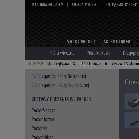
801 066 449
(22) 39 00 966
SKLEP@PARKERSHOP.PL
INFOLINIA:
|
TEL:
|
MARKA PARKER
SKLEP PARKER
Pióra wieczne
Pióra kulkowe
Długopis
»
»
Jesteś w:
Strona główna
Pióra kulkowe
Zestaw Pióro kulk
Etui Pagani ze Skóry Naturalnej
Chces
Etui Pagani ze Skóry Ekologicznej
ZESTAWY PREZENTOWE PARKER
Parker Vector
Parker Jotter
Parker IM
Parker Urban