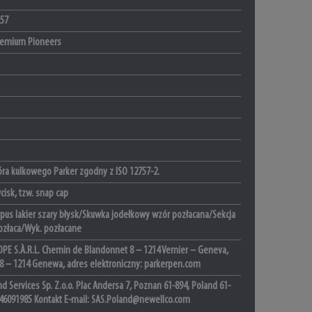
57
remium Pioneers
óra kulkowego Parker zgodny z ISO 12757-2.
isk, tzw. snap cap
pus lakier szary błysk/Skuwka jodełkowy wzór pozłacana/Sekcja
złaca/Wyk. pozłacane
PE S.À.R.L. Chemin de Blandonnet 8 – 1214 Vernier – Geneva,
 8 – 1214 Genewa, adres elektroniczny: parkerpen.com
d Services Sp. Z.o.o. Plac Andersa 7, Poznan 61-894, Poland 61-
46091985 Kontakt E-mail: SAS.Poland@newellco.com