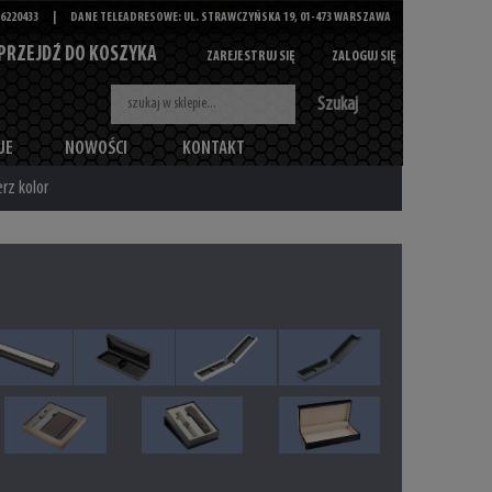
6220433
|
DANE TELEADRESOWE: UL. STRAWCZYŃSKA 19, 01-473 WARSZAWA
PRZEJDŹ DO KOSZYKA
ZAREJESTRUJ SIĘ
ZALOGUJ SIĘ
Szukaj
JE
NOWOŚCI
KONTAKT
rz kolor