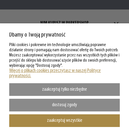
NIM KUPISZ W PARKERSHOP
Dbamy o Twoją prywatność
ZAKUPY W PARKERSHOP
Pliki cookies i pokrewne im technologie umożliwiają poprawne
MOJE KONTO W PARKERSHOP
działanie strony i pomagają nam dostosować ofertę do Twoich potrzeb.
Możesz zaakceptować wykorzystanie przez nas wszystkich tych plików i
przejść do sklepu lub dostosować użycie plików do swoich preferencji,
O PARKERSHOP
wybierając opcję "Dostosuj zgody".
Więcej o plikach cookies przeczytasz w naszej Polityce
prywatności.
zaakceptuj tylko niezbędne
dostosuj zgody
zaakceptuj wszystkie