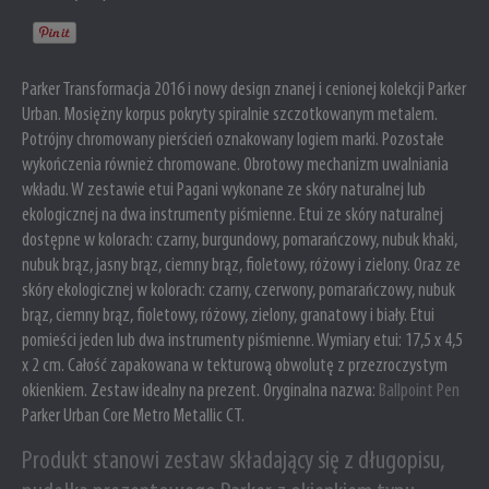
Parker Transformacja 2016 i nowy design znanej i cenionej kolekcji Parker
Urban. Mosiężny korpus pokryty spiralnie szczotkowanym metalem.
Potrójny chromowany pierścień oznakowany logiem marki. Pozostałe
wykończenia również chromowane. Obrotowy mechanizm uwalniania
wkładu. W zestawie etui Pagani wykonane ze skóry naturalnej lub
ekologicznej na dwa instrumenty piśmienne. Etui ze skóry naturalnej
dostępne w kolorach: czarny, burgundowy, pomarańczowy, nubuk khaki,
nubuk brąz, jasny brąz, ciemny brąz, fioletowy, różowy i zielony. Oraz ze
skóry ekologicznej w kolorach: czarny, czerwony, pomarańczowy, nubuk
brąz, ciemny brąz, fioletowy, różowy, zielony, granatowy i biały. Etui
pomieści jeden lub dwa instrumenty piśmienne. Wymiary etui: 17,5 x 4,5
x 2 cm. Całość zapakowana w tekturową obwolutę z przezroczystym
okienkiem. Zestaw idealny na prezent. Oryginalna nazwa:
Ballpoint Pen
Parker Urban Core Metro Metallic CT.
Produkt stanowi zestaw składający się z długopisu,