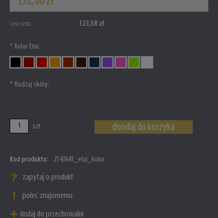
152,00 zł
123,58 zł
Cena netto:
*
Kolor Etui:
*
Rodzaj skóry:
doodaj do koszyka
szt.
Kod produktu:
2143641_etui_kolor
zapytaj o produkt
poleć znajomemu
dodaj do przechowalni