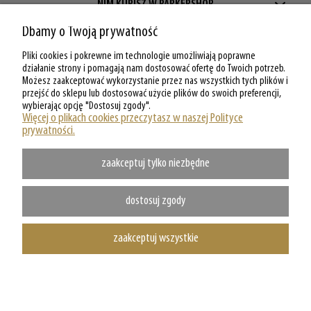
NIM KUPISZ W PARKERSHOP
Dbamy o Twoją prywatność
ZAKUPY W PARKERSHOP
Pliki cookies i pokrewne im technologie umożliwiają poprawne
MOJE KONTO W PARKERSHOP
działanie strony i pomagają nam dostosować ofertę do Twoich potrzeb.
Możesz zaakceptować wykorzystanie przez nas wszystkich tych plików i
przejść do sklepu lub dostosować użycie plików do swoich preferencji,
O PARKERSHOP
wybierając opcję "Dostosuj zgody".
Więcej o plikach cookies przeczytasz w naszej Polityce
prywatności.
zaakceptuj tylko niezbędne
dostosuj zgody
zaakceptuj wszystkie
Copyright @ Parkershop.pl - WSZELKIE PRAWA ZASTRZEZONE
pokaż pełną wersję strony
Sklep internetowy Shoper.pl