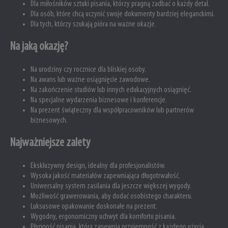
Dla miłośników sztuki pisania, którzy pragną zadbać o każdy detal.
Dla osób, które chcą uczynić swoje dokumenty bardziej eleganckimi.
Dla tych, którzy szukają pióra na ważne okazje.
Na jaką okazję?
Na urodziny czy rocznice dla bliskiej osoby.
Na awans lub ważne osiągnięcie zawodowe.
Na zakończenie studiów lub innych edukacyjnych osiągnięć.
Na specjalne wydarzenia biznesowe i konferencje.
Na prezent świąteczny dla współpracowników lub partnerów
biznesowych.
Najważniejsze zalety
Ekskluzywny design, idealny dla profesjonalistów.
Wysoka jakość materiałów zapewniająca długotrwałość.
Uniwersalny system zasilania dla jeszcze większej wygody.
Możliwość grawerowania, aby dodać osobistego charakteru.
Luksusowe opakowanie doskonałe na prezent.
Wygodny, ergonomiczny uchwyt dla komfortu pisania.
Płynność pisania, która zapewnia przyjemność z każdego użycia.