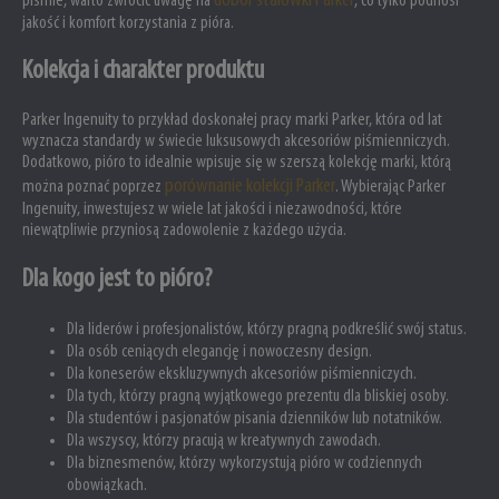
dobór stalówki Parker
piśmie, warto zwrócić uwagę na
, co tylko podnosi
jakość i komfort korzystania z pióra.
Kolekcja i charakter produktu
Parker Ingenuity to przykład doskonałej pracy marki Parker, która od lat
wyznacza standardy w świecie luksusowych akcesoriów piśmienniczych.
Dodatkowo, pióro to idealnie wpisuje się w szerszą kolekcję marki, którą
porównanie kolekcji Parker
można poznać poprzez
. Wybierając Parker
Ingenuity, inwestujesz w wiele lat jakości i niezawodności, które
niewątpliwie przyniosą zadowolenie z każdego użycia.
Dla kogo jest to pióro?
Dla liderów i profesjonalistów, którzy pragną podkreślić swój status.
Dla osób ceniących elegancję i nowoczesny design.
Dla koneserów ekskluzywnych akcesoriów piśmienniczych.
Dla tych, którzy pragną wyjątkowego prezentu dla bliskiej osoby.
Dla studentów i pasjonatów pisania dzienników lub notatników.
Dla wszyscy, którzy pracują w kreatywnych zawodach.
Dla biznesmenów, którzy wykorzystują pióro w codziennych
obowiązkach.