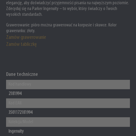
elegancję, aby doświadczyć przyjemności pisania na najwyższym poziomie.
Zdecyduj się na Parker Ingenuity – to wybór, który świadczy o Twoich
wysokich standardach.
Grawerowanie:
pióro można grawerować na korpusie i skuwce. Kolor
grawerunku: złoty.
Zamów grawerowanie
Zamów tabliczkę
Dane techniczne
Kod handlowy
2181994
Kod EAN
3501172181994
Kolekcja/Model
Ingenuity