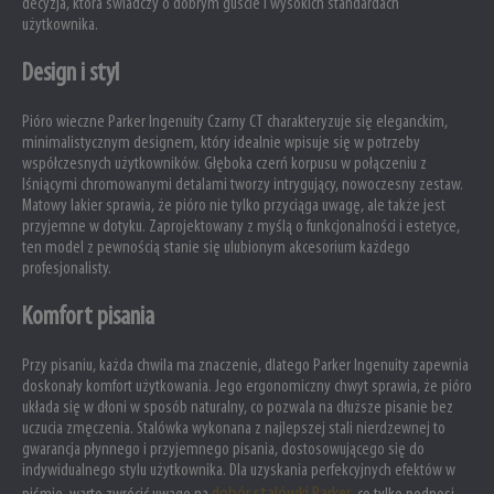
decyzja, która świadczy o dobrym guście i wysokich standardach
użytkownika.
Design i styl
Pióro wieczne Parker Ingenuity Czarny CT charakteryzuje się eleganckim,
minimalistycznym designem, który idealnie wpisuje się w potrzeby
współczesnych użytkowników. Głęboka czerń korpusu w połączeniu z
lśniącymi chromowanymi detalami tworzy intrygujący, nowoczesny zestaw.
Matowy lakier sprawia, że pióro nie tylko przyciąga uwagę, ale także jest
przyjemne w dotyku. Zaprojektowany z myślą o funkcjonalności i estetyce,
ten model z pewnością stanie się ulubionym akcesorium każdego
profesjonalisty.
Komfort pisania
Przy pisaniu, każda chwila ma znaczenie, dlatego Parker Ingenuity zapewnia
doskonały komfort użytkowania. Jego ergonomiczny chwyt sprawia, że pióro
układa się w dłoni w sposób naturalny, co pozwala na dłuższe pisanie bez
uczucia zmęczenia. Stalówka wykonana z najlepszej stali nierdzewnej to
gwarancja płynnego i przyjemnego pisania, dostosowującego się do
indywidualnego stylu użytkownika. Dla uzyskania perfekcyjnych efektów w