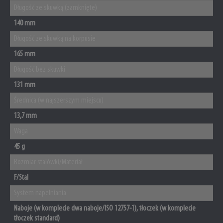
Długość ze skuwką (zamknięte)
140 mm
Długość ze skuwką na korpusie
165 mm
Długość bez skuwki
131 mm
Średnica (w najszerszym miejscu)
13,7 mm
Waga
45 g
Rozmiar stalówki/Materiał
F/Stal
System napełniania
Naboje (w komplecie dwa naboje/ISO 12757-1), tłoczek (w komplecie
tłoczek standard)