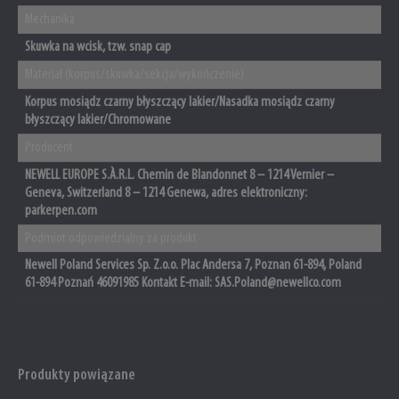
Mechanika
Skuwka na wcisk, tzw. snap cap
Materiał (korpus/skuwka/sekcja/wykończenie)
Korpus mosiądz czarny błyszczący lakier/Nasadka mosiądz czarny
błyszczący lakier/Chromowane
Producent
NEWELL EUROPE S.À.R.L. Chemin de Blandonnet 8 – 1214 Vernier –
Geneva, Switzerland 8 – 1214 Genewa, adres elektroniczny:
parkerpen.com
Podmiot odpowiedzialny za produkt
Newell Poland Services Sp. Z.o.o. Plac Andersa 7, Poznan 61-894, Poland
61-894 Poznań 46091985 Kontakt E-mail: SAS.Poland@newellco.com
Produkty powiązane