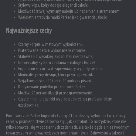
Stylowy klips, który dodaje elegancji całości.
Możliwość łatwej wymiany naboju lub napełniania atramentem.
Wieloletnia tradycja marki Parker jako gwarancja jakości.
Najważniejsze cechy
Czarny korpus w matowym wykończeniu.
Platerowane detale wykonane w chromie.
Stalówka F z wysokiej jakości stali nierdzewnej.
Uniwersalny system zasilania – naboje i tłoczek.
Ergonomiczny uchwyt zapewniający wygodę pisania.
Minimalistyczny design, który przyciąga wzrok.
Wyjątkowa płynność i lekkość podczas pisania.
Dedykowane pudełko prezentowe Parker.
Możliwość personalizacji przez grawerowanie.
Czyste linie i elegancki wygląd podkreślają profesjonalizm
użytkownika.
Pióro wieczne Parker Ingenuity Czarny CT to idealny wybór dla tych, którzy
cenią w piśmiennictwie zarówno styl, jak i komfort. To narzędzie, które nie
tylko sprawdzi się w codziennych zadaniach, ale także będzie niezawodnym
towarzyszem w najważniejszych momentach życia. Zainwestuj w jakość i