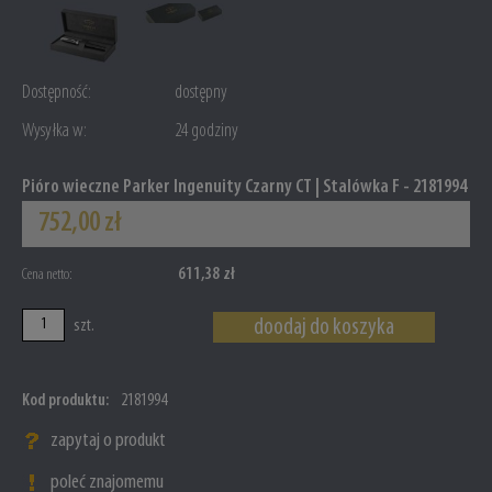
Dostępność:
dostępny
Wysyłka w:
24 godziny
Pióro wieczne Parker Ingenuity Czarny CT | Stalówka F - 2181994
752,00 zł
611,38 zł
Cena netto:
doodaj do koszyka
szt.
Kod produktu:
2181994
zapytaj o produkt
poleć znajomemu