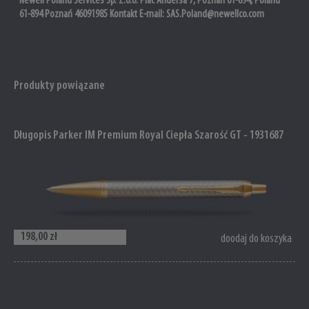
Newell Poland Services Sp. Z.o.o. Plac Andersa 7, Poznan 61-894, Poland
61-894 Poznań 46091985 Kontakt E-mail: SAS.Poland@newellco.com
Produkty powiązane
Długopis Parker IM Premium Royal Ciepła Szarość GT - 1931687
198,00 zł
doodaj do koszyka