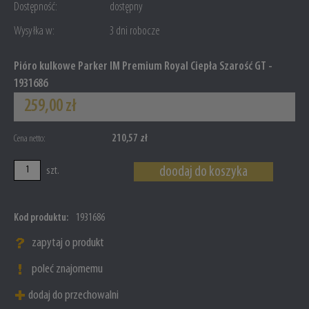
Dostępność:
dostępny
Wysyłka w:
3 dni robocze
Pióro kulkowe Parker IM Premium Royal Ciepła Szarość GT -
1931686
259,00 zł
210,57 zł
Cena netto:
doodaj do koszyka
szt.
Kod produktu:
1931686
zapytaj o produkt
poleć znajomemu
dodaj do przechowalni