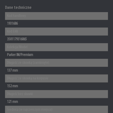
Dane techniczne
Kod handlowy
1931686
Kod EAN
3501179316865
Kolekcja/Model
Parker IM/Premium
Długość ze skuwką (zamknięte)
137 mm
Długość ze skuwką na korpusie
152 mm
Długość bez skuwki
121 mm
Średnica (w najszerszym miejscu)