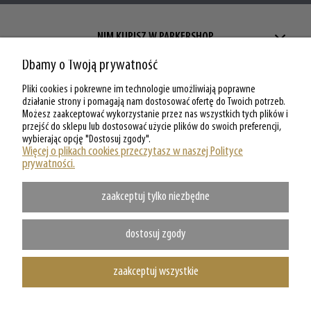
NIM KUPISZ W PARKERSHOP
Dbamy o Twoją prywatność
ZAKUPY W PARKERSHOP
Pliki cookies i pokrewne im technologie umożliwiają poprawne
MOJE KONTO W PARKERSHOP
działanie strony i pomagają nam dostosować ofertę do Twoich potrzeb.
Możesz zaakceptować wykorzystanie przez nas wszystkich tych plików i
przejść do sklepu lub dostosować użycie plików do swoich preferencji,
O PARKERSHOP
wybierając opcję "Dostosuj zgody".
Więcej o plikach cookies przeczytasz w naszej Polityce
prywatności.
zaakceptuj tylko niezbędne
dostosuj zgody
zaakceptuj wszystkie
Copyright @ Parkershop.pl - WSZELKIE PRAWA ZASTRZEZONE