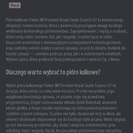
Pióro kulkowe Parker IM Premium Royal Ciepła Szarość GT to kwintesencja
elegancji i nowoczesności, która z pewnością przyciągnie uwagę każdego
wielbiciela doskonałego piśmiennictwa. Zaprojektowane z myślą o osobach,
które cenią sobie zarówno styl, jak i wygodę, to pióro łączy w sobie
klasyczne wzornictwo z innowacyjnymi rozwiązaniami technologicznymi.
Jego subtelny odcień ciepłej szarości sprawia, że jest to idealny dodatek do
każdej sytuacji — zarówno podczas pracy, jak i w codziennych notatkach.
Wybierz pióro, które podkreśli Twój profesjonalizm i wyróżni Cię z tłumu.
Dlaczego warto wybrać to pióro kulkowe?
Wybór pióra kulkowego Parker IM Premium Royal Ciepła Szarość GT to
decyzja, która niesie za sobą wiele korzyści. Przede wszystkim, jego
wyjątkowa konstrukcja sprawia, że pisanie staje się prawdziwą
przyjemnością. Dzięki zastosowaniu wkładu Quink Rollerball, atrament
płynie gładko, a Twoje notatki wyróżniają się intensywnością kolorów i
szybkim czasem schnięcia. To pióro nie tylko doskonale leży w dłoni, ale
również doskonale dopasowuje się do każdego stylu pisania. Warto sięgnąć
po ten luksusowy przedmiot, aby dodać swojemu codziennemu życiu
odrobinę stylu i wygody. Każdy, kto poszukuje piśmienniczego narzędzia,