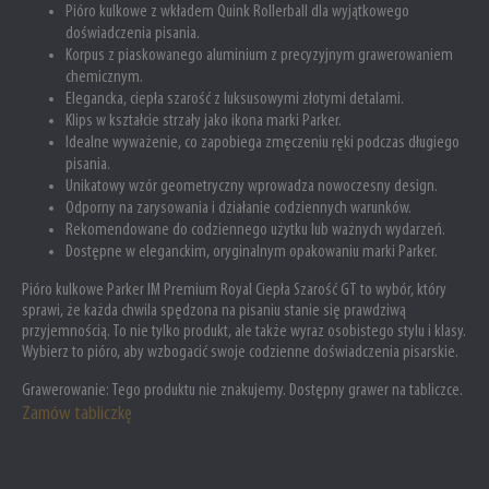
Pióro kulkowe z wkładem Quink Rollerball dla wyjątkowego
doświadczenia pisania.
Korpus z piaskowanego aluminium z precyzyjnym grawerowaniem
chemicznym.
Elegancka, ciepła szarość z luksusowymi złotymi detalami.
Klips w kształcie strzały jako ikona marki Parker.
Idealne wyważenie, co zapobiega zmęczeniu ręki podczas długiego
pisania.
Unikatowy wzór geometryczny wprowadza nowoczesny design.
Odporny na zarysowania i działanie codziennych warunków.
Rekomendowane do codziennego użytku lub ważnych wydarzeń.
Dostępne w eleganckim, oryginalnym opakowaniu marki Parker.
Pióro kulkowe Parker IM Premium Royal Ciepła Szarość GT to wybór, który
sprawi, że każda chwila spędzona na pisaniu stanie się prawdziwą
przyjemnością. To nie tylko produkt, ale także wyraz osobistego stylu i klasy.
Wybierz to pióro, aby wzbogacić swoje codzienne doświadczenia pisarskie.
Grawerowanie: Tego produktu nie znakujemy. Dostępny grawer na tabliczce.
Zamów tabliczkę