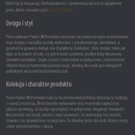
które łączy elegancję i funkcjonalność, z pewnością doceni to wyjątkowe
kolekcji Parker
pióro, które stanowi część
.
Design i styl
Pióro kulkowe Parker IM Premium wyróżnia się nowoczesnym wzornictwem.
Jego korpus i nasadka zostały wykonane z piaskowanego aluminium, a
geometria graweru dodaje mu charakteru. Delikatne, złote detale, takie jak
klips w kształcie strzały czy pierścienie ozdobne, podkreślają luksusowy
charakter produktu. Ciepła szarość materiałów w połączeniu z elementami
złotymi tworzy harmonijną kompozycję, idealną dla osób poszukujących
unikalnych akcesoriów piśmienniczych.
Kolekcja i charakter produktu
Pióro Parker IM Premium należy do prestiżowej kolekcji, która łączy tradycję
z nowoczesnością. Mistrzowskie wykonanie oraz materiały najwyższej
jakości sprawiają, że każdy egzemplarz to połączenie elegancji i trwałości.
Niezależnie od okazji, możesz mieć pewność, że wybierając ten model,
stawiasz na sprawdzone rozwiązania. To idealne pióro dla tych, którzy cenią
sobie piśmiennictwo z duszą.