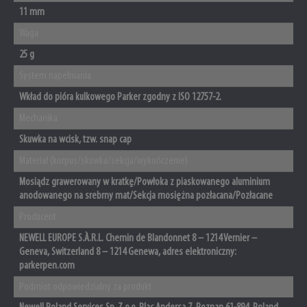
11 mm
Waga
25 g
System napełniania
Wkład do pióra kulkowego Parker zgodny z ISO 12757-2.
Mechanika
Skuwka na wcisk, tzw. snap cap
Materiał (korpus/skuwka/sekcja/wykończenie)
Mosiądz grawerowany w kratkę/Powłoka z piaskowanego aluminium
anodowanego na srebrny mat/Sekcja mosiężna pozłacana/Pozłacane
Producent
NEWELL EUROPE S.À.R.L. Chemin de Blandonnet 8 – 1214 Vernier –
Geneva, Switzerland 8 – 1214 Genewa, adres elektroniczny:
parkerpen.com
Podmiot odpowiedzialny za produkt