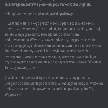
laserowego na zestawie pióro+długopis Parker Jotter Originals.
Kolor grawerowanego napisu lub grafiki:
grafitowy
1.
Zastanów się, dla kogo przeznaczony będzie zestaw, dla osoby
prawo- czy leworęcznej? Jeśli produkt, to upominek osobisty, postaraj
się aby wersja grawerunku była zgodna z preferencjami
obdarowywanego. Wówczas grawer będzie czytany przez tę osobę,
która posługuje się instrumentem piśmienniczym. Jeśli zaś zestaw ma
charakter reklamowy zwykle klienci wybierają wersję dla osób
leworęcznych. Wówczas w przeważającej większości napis lub logo
czytane są przez osoby znajdujące się naprzeciwko - prawie 90% ludzi
to osoby praworęczne.
2
. Wybierz miejsce, na którym zostanie umieszczony grawer.
W
uwagach do zamówienia podaj symbol wskazujący na miejsce, w którym
umieszczona zostanie grawerowana treść, na przykład: pióro
P-1,
długopis P-1