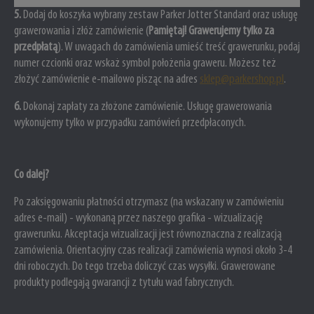
5
.
Dodaj do koszyka wybrany zestaw Parker Jotter Standard oraz usługę
grawerowania i złóż zamówienie (
Pamiętaj! Grawerujemy tylko za
przedpłatą
). W uwagach do zamówienia umieść treść grawerunku, podaj
numer czcionki oraz wskaż symbol położenia graweru.
Możesz też
złożyć zamówienie e-mailowo pisząc na adres
sklep@parkershop.pl
.
6
.
Dokonaj zapłaty za złożone zamówienie. Usługę grawerowania
wykonujemy tylko w przypadku zamówień przedpłaconych.
Co dalej?
Po zaksięgowaniu płatności otrzymasz (na wskazany w zamówieniu
adres e-mail) - wykonaną przez naszego grafika - wizualizację
grawerunku. Akceptacja wizualizacji jest równoznaczna z realizacją
zamówienia. Orientacyjny czas realizacji zamówienia wynosi około 3-4
dni roboczych. Do tego trzeba doliczyć czas wysyłki. Grawerowane
produkty podlegają gwarancji z tytułu wad fabrycznych.