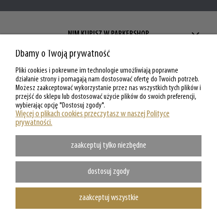
NIM KUPISZ W PARKERSHOP
Dbamy o Twoją prywatność
ZAKUPY W PARKERSHOP
Pliki cookies i pokrewne im technologie umożliwiają poprawne
MOJE KONTO W PARKERSHOP
działanie strony i pomagają nam dostosować ofertę do Twoich potrzeb.
Możesz zaakceptować wykorzystanie przez nas wszystkich tych plików i
przejść do sklepu lub dostosować użycie plików do swoich preferencji,
O PARKERSHOP
wybierając opcję "Dostosuj zgody".
Więcej o plikach cookies przeczytasz w naszej Polityce
prywatności.
zaakceptuj tylko niezbędne
dostosuj zgody
zaakceptuj wszystkie
Copyright @ Parkershop.pl - WSZELKIE PRAWA ZASTRZEZONE