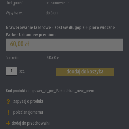
Dostępność:
na zamówienie
Wysyłka w:
do 5 dni
Grawerowanie laserowe - zestaw długopis + pióro wieczne
Parker Urbannew premium
60,00 zł
48,78 zł
Cena netto:
doodaj do koszyka
szt.
Kod produktu:
grawer_d_pw_ParkerUrban_new_prem
zapytaj o produkt
poleć znajomemu
dodaj do przechowalni