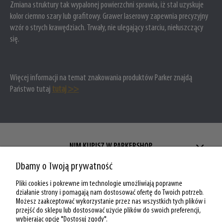
Zmiana struktury tak wypalonej powierzchni sprawia, iż stal uzyskuje
kolor ciemno szary lub grafitowy. Grawer laserowy zapewnia precyzyjny
wzór o strych krawędziach. Trwały, nie ulegający starciu, niełuszczący
się.
Więcej informacji na temat znakowania produktów Parker znajdą
Państwo tutaj
tutaj >>
NIM KUPISZ W PARKERSHOP
Dbamy o Twoją prywatność
ZAKUPY W PARKERSHOP
Pliki cookies i pokrewne im technologie umożliwiają poprawne
MOJE KONTO W PARKERSHOP
działanie strony i pomagają nam dostosować ofertę do Twoich potrzeb.
Możesz zaakceptować wykorzystanie przez nas wszystkich tych plików i
przejść do sklepu lub dostosować użycie plików do swoich preferencji,
O PARKERSHOP
wybierając opcję "Dostosuj zgody".