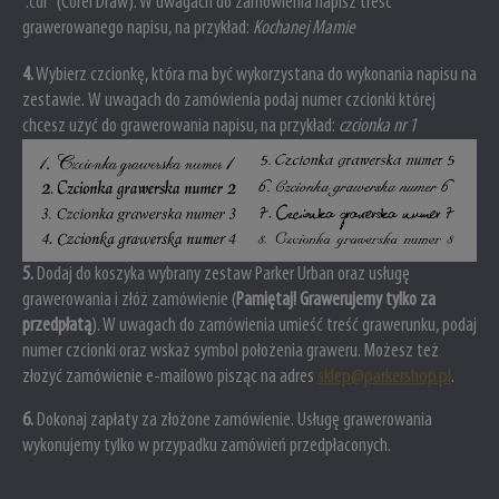
".cdr" (Corel Draw).
W uwagach do zamówienia napisz treść
grawerowanego napisu, na przykład:
Kochanej Mamie
4
.
Wybierz czcionkę, która ma być wykorzystana do wykonania napisu na
zestawie.
W uwagach do zamówienia podaj numer czcionki której
chcesz użyć do grawerowania napisu, na przykład:
czcionka nr 1
5
.
Dodaj do koszyka wybrany zestaw Parker Urban oraz usługę
grawerowania i złóż zamówienie (
Pamiętaj! Grawerujemy tylko za
przedpłatą
). W uwagach do zamówienia umieść treść grawerunku, podaj
numer czcionki oraz wskaż symbol położenia graweru.
Możesz też
złożyć zamówienie e-mailowo pisząc na adres
sklep@parkershop.pl
.
6
.
Dokonaj zapłaty za złożone zamówienie. Usługę grawerowania
wykonujemy tylko w przypadku zamówień przedpłaconych.