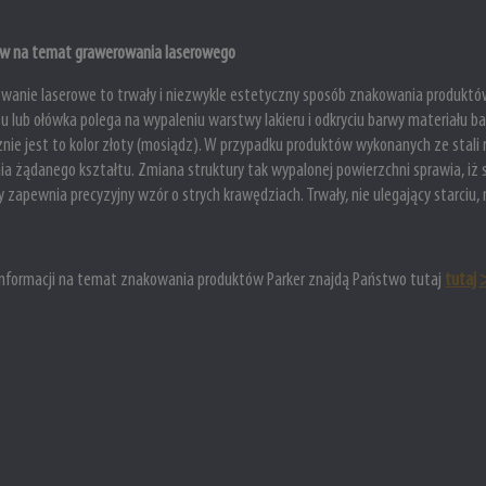
łów na temat grawerowania laserowego
wanie laserowe to trwały i niezwykle estetyczny sposób znakowania produktów
su lub ołówka polega na wypaleniu warstwy lakieru i odkryciu barwy materiału b
nie jest to kolor złoty (mosiądz). W przypadku produktów wykonanych ze stal
ia żądanego kształtu. Zmiana struktury tak wypalonej powierzchni sprawia, iż s
 zapewnia precyzyjny wzór o strych krawędziach. Trwały, nie ulegający starciu, 
informacji na temat znakowania produktów Parker znajdą Państwo tutaj
tutaj