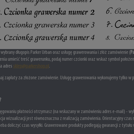
 wybrany długopis Parker Urban oraz usługę grawerowania i złóż zamówienie (
Pa
nia umieść treść grawerunku, podaj numer czcionki oraz wskaż symbol położen
na adres
sklep@parkershop.pl
.
aj zapłaty za złożone zamówienie. Usługę grawerowania wykonujemy tylko w 
?
ięgowaniu płatności otrzymasz (na wskazany w zamówieniu adres e-mail) - wyk
cja wizualizacji jest równoznaczna z realizacją zamówienia. Orientacyjny czas 
zeba doliczyć czas wysyłki. Grawerowane produkty podlegają gwarancji z tytułu