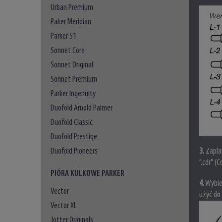
Urban Premium
Paker Meridian
Parker 51
Sonnet Core
Sonnet Original
Sonnet Premium
Parker Ingenuity
Duofold Arnold Palmer
Duofold Classic
Duofold Prestige
3
.
Zaplan
Duofold Pioneers
".cdr" (
PIÓRA KULKOWE PARKER
4
.
Wybier
Vector
użyć do
Vector XL
Jotter Originals