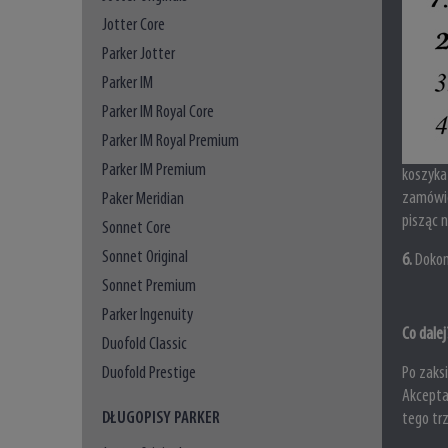
Jotter Core
Parker Jotter
Parker IM
Parker IM Royal Core
Parker IM Royal Premium
Parker IM Premium
koszyka
zamówie
Paker Meridian
pisząc 
Sonnet Core
Sonnet Original
6
.
Dokon
Sonnet Premium
Parker Ingenuity
Co dalej
Duofold Classic
Po zaks
Duofold Prestige
Akcepta
DŁUGOPISY PARKER
tego tr