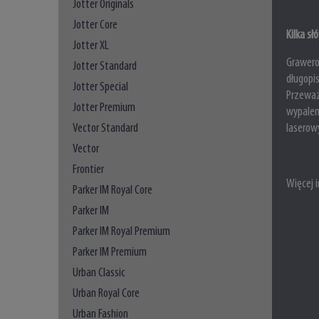
Jotter Originals
Jotter Core
Kilka s
Jotter XL
Grawero
Jotter Standard
długopi
Jotter Special
Przeważ
Jotter Premium
wypalen
laserowy
Vector Standard
Vector
Frontier
Więcej 
Parker IM Royal Core
Parker IM
Parker IM Royal Premium
Parker IM Premium
Urban Classic
Urban Royal Core
Urban Fashion