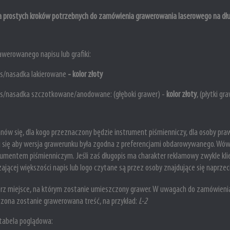
ka prostych kroków potrzebnych do zamówienia grawerowania laserowego na dług
awerowanego napisu lub grafiki:
us/nasadka lakierowane
-
kolor złoty
us/nasadka
szczotkowane/anodowane: (głęboki grawer) -
kolor
złoty
, (płytki gr
nów się, dla kogo przeznaczony będzie instrument piśmienniczy, dla osoby praw
j się aby wersja grawerunku była zgodna z preferencjami obdarowywanego. Wówc
trumentem piśmienniczym. Jeśli zaś długopis ma charakter reklamowy zwykle kl
ającej większości napis lub logo czytane są przez osoby znajdujące się naprze
erz miejsce, na którym zostanie umieszczony grawer.
W uwagach do zamówienia 
zona zostanie grawerowana treść, na przykład:
L-2
 tabela poglądowa: