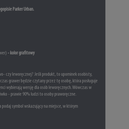
opisie Parker Urban.
awer)
- kolor grafitowy
o- czy leworęcznej? Jeśli produkt, to upominek osobisty,
zas grawer będzie czytany przez tę osobę, która posługuje
ienci wybierają wersję dla osób leworęcznych. Wówczas w
ciwko - prawie 90% ludzi to osoby praworęczne.
podaj symbol wskazujący na miejsce, w którym