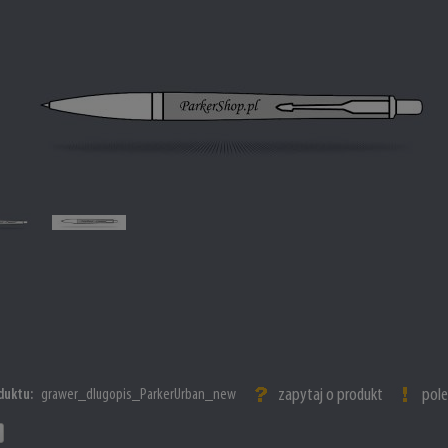
zapytaj o produkt
pol
duktu:
grawer_dlugopis_ParkerUrban_new