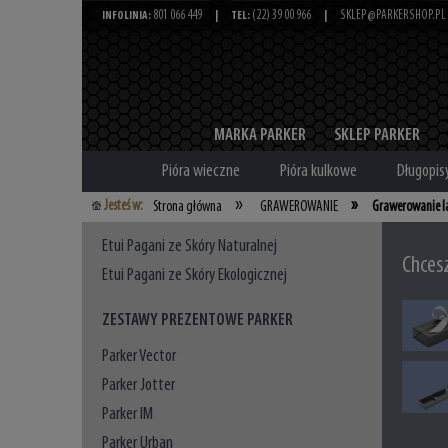
801 066 449
(22) 39 00 966
SKLEP@PARKERSHOP.PL
INFOLINIA:
|
TEL:
|
MARKA PARKER
SKLEP PARKER
Pióra wieczne
Pióra kulkowe
Długopis
»
»
Jesteś w:
Strona główna
GRAWEROWANIE
Grawerowanie l
Etui Pagani ze Skóry Naturalnej
Chces
Etui Pagani ze Skóry Ekologicznej
ZESTAWY PREZENTOWE PARKER
Parker Vector
Parker Jotter
Parker IM
Parker Urban