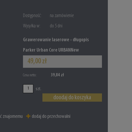
Dostępność:
na zamówienie
Wysyłka w:
do 5 dni
Grawerowanie laserowe - długopis
Parker Urban Core URBANNew
49,00 zł
39,84 zł
Cena netto:
szt.
doodaj do koszyka
eć znajomemu
dodaj do przechowalni