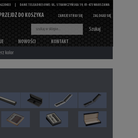
6220433
|
DANE TELEADRESOWE: UL. STRAWCZYŃSKA 19, 01-473 WARSZAWA
PRZEJDŹ DO KOSZYKA
ZAREJESTRUJ SIĘ
ZALOGUJ SIĘ
Szukaj
JE
NOWOŚCI
KONTAKT
rz kolor