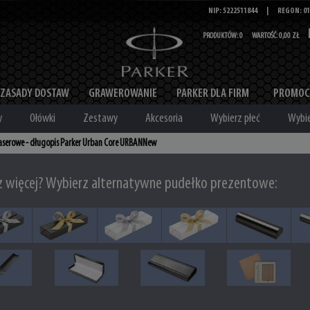
NIP: 5222511844
|
REGON: 01
PRODUKTÓW:
0
WARTOŚĆ:
0,00 ZŁ
ZASADY DOSTAW
GRAWEROWANIE
PARKER DLA FIRM
PROMOC
y
Ołówki
Zestawy
Akcesoria
Wybierz płeć
Wybie
aserowe - długopis Parker Urban Core URBANNew
z więcej? Wybierz alternatywne pudełko prezentowe: