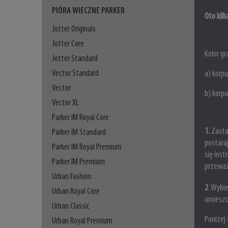
PIÓRA WIECZNE PARKER
Oto kil
Jotter Originals
Jotter Core
Kolor gr
Jotter Standard
Vector Standard
a) korp
Vector
b)
korp
Vector XL
Parker IM Royal Core
1.
Zasta
Parker IM Standard
postara
Parker IM Royal Premium
się ins
Parker IM Premium
przeważ
Urban Fashion
2
. Wybi
Urban Royal Core
umieszc
Urban Classic
Poniżej
Urban Royal Premium