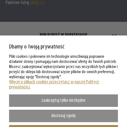
Państwo tutaj
tutaj >>
NIM KUPISZ W PARKERSHOP
Dbamy o Twoją prywatność
ZAKUPY W PARKERSHOP
Pliki cookies i pokrewne im technologie umożliwiają poprawne
MOJE KONTO W PARKERSHOP
działanie strony i pomagają nam dostosować ofertę do Twoich potrzeb.
Możesz zaakceptować wykorzystanie przez nas wszystkich tych plików i
przejść do sklepu lub dostosować użycie plików do swoich preferencji,
O PARKERSHOP
wybierając opcję "Dostosuj zgody".
Więcej o plikach cookies przeczytasz w naszej Polityce
prywatności.
zaakceptuj tylko niezbędne
dostosuj zgody