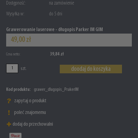
Dostępność:
na zamówienie
Wysyłka w:
do 5 dni
Grawerowanie laserowe - długopis Parker IM GIM
49,00 zł
39,84 zł
Cena netto:
doodaj do koszyka
szt.
Kod produktu:
grawer_dlugopis_PrakerIM
zapytaj o produkt
poleć znajomemu
dodaj do przechowalni