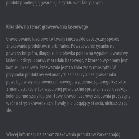
produkty podlegają gwarancji z tytułu wad fabrycznych.
Kilka słów na temat grawerowania laserowego
Grawerowanie laserowe to trwały i niezwykle estetyczny sposób
znakowania produktów marki Parker. Powstawanie rysunku na
powierzchni pióra, długopisu lub ołówka polega na wypaleniu warstwy
lakieru i odkryciu barwy materiału bazowego, z którego wykonany jest
korpus lub skuwka. Przeważnie jest to kolor złoty (mosiądz). W
przypadku produktów wykonanych ze stali rysunek grawerunku
powstaje w wyniku powierzchniowego wypalenia żądanego kształtu.
Zmiana struktury tak wypalonej powierzchni sprawia, iż stal uzyskuje
kolor ciemno szary lub grafitowy. Grawer laserowy zapewnia precyzyjny
wzór o strych krawędziach. Trwały, nie ulegający starciu, niełuszczący
się.
Więcej informacji na temat znakowania produktów Parker znajdą