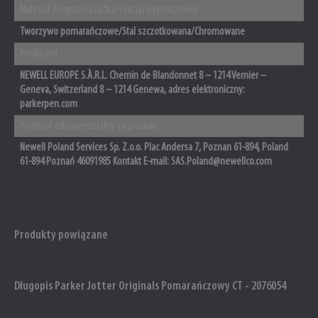
Materiał (korpus/nasadka/sekcja/wykończenie)
Tworzywo pomarańczowe/Stal szczotkowana/Chromowane
Producent
NEWELL EUROPE S.À.R.L. Chemin de Blandonnet 8 – 1214 Vernier –
Geneva, Switzerland 8 – 1214 Genewa, adres elektroniczny:
parkerpen.com
Podmiot odpowiedzialny za produkt
Newell Poland Services Sp. Z.o.o. Plac Andersa 7, Poznan 61-894, Poland
61-894 Poznań 46091985 Kontakt E-mail: SAS.Poland@newellco.com
Produkty powiązane
Długopis Parker Jotter Originals Pomarańczowy CT - 2076054