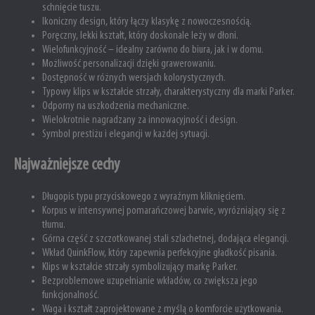
schnięcie tuszu.
Ikoniczny design, który łączy klasykę z nowoczesnością.
Poręczny, lekki kształt, który doskonale leży w dłoni.
Wielofunkcyjność – idealny zarówno do biura, jak i w domu.
Możliwość personalizacji dzięki grawerowaniu.
Dostępność w różnych wersjach kolorystycznych.
Typowy klips w kształcie strzały, charakterystyczny dla marki Parker.
Odporny na uszkodzenia mechaniczne.
Wielokrotnie nagradzany za innowacyjność i design.
Symbol prestiżu i elegancji w każdej sytuacji.
Najważniejsze cechy
Długopis typu przyciskowego z wyraźnym kliknięciem.
Korpus w intensywnej pomarańczowej barwie, wyróżniający się z
tłumu.
Górna część z szczotkowanej stali szlachetnej, dodająca elegancji.
Wkład QuinkFlow, który zapewnia perfekcyjne gładkość pisania.
Klips w kształcie strzały symbolizujący markę Parker.
Bezproblemowe uzupełnianie wkładów, co zwiększa jego
funkcjonalność.
Waga i kształt zaprojektowane z myślą o komforcie użytkowania.