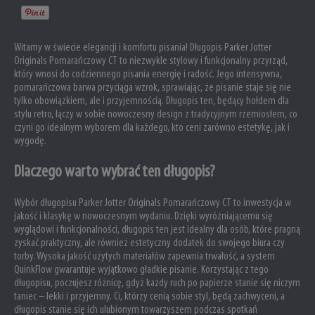
Witamy w świecie elegancji i komfortu pisania! Długopis Parker Jotter
Originals Pomarańczowy CT to niezwykle stylowy i funkcjonalny przyrząd,
który wnosi do codziennego pisania energię i radość. Jego intensywna,
pomarańczowa barwa przyciąga wzrok, sprawiając, że pisanie staje się nie
tylko obowiązkiem, ale i przyjemnością. Długopis ten, będący hołdem dla
stylu retro, łączy w sobie nowoczesny design z tradycyjnym rzemiosłem, co
czyni go idealnym wyborem dla każdego, kto ceni zarówno estetykę, jak i
wygodę.
Dlaczego warto wybrać ten długopis?
Wybór długopisu Parker Jotter Originals Pomarańczowy CT to inwestycja w
jakość i klasykę w nowoczesnym wydaniu. Dzięki wyróżniającemu się
wyglądowi i funkcjonalności, długopis ten jest idealny dla osób, które pragną
zyskać praktyczny, ale również estetyczny dodatek do swojego biura czy
torby. Wysoka jakość użytych materiałów zapewnia trwałość, a system
QuinkFlow gwarantuje wyjątkowo gładkie pisanie. Korzystając z tego
długopisu, poczujesz różnicę, gdyż każdy ruch po papierze stanie się niczym
taniec – lekki i przyjemny. Ci, którzy cenią sobie styl, będą zachwyceni, a
długopis stanie się ich ulubionym towarzyszem podczas spotkań