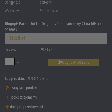
Dostępność:
dostępny
Wysyłka w:
3 dni robocze
Długopis Parker Jotter Originals Pomarańczowy CT na blistrze -
2076054
31,50 zł
25,61 zł
Cena netto:
doodaj do koszyka
szt.
Kod produktu:
2076054_blister
zapytaj o produkt
poleć znajomemu
dodaj do przechowalni