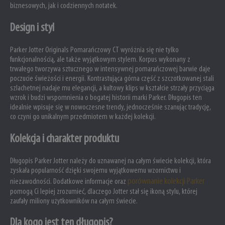
biznesowych, jak i codziennych notatek.
Design i styl
Parker Jotter Originals Pomarańczowy CT wyróżnia się nie tylko
funkcjonalnością, ale także wyjątkowym stylem. Korpus wykonany z
trwałego tworzywa sztucznego w intensywnej pomarańczowej barwie daje
poczucie świeżości i energii. Kontrastująca górna część z szczotkowanej stali
szlachetnej nadaje mu elegancji, a kultowy klips w kształcie strzały przyciąga
wzrok i budzi wspomnienia o bogatej historii marki Parker. Długopis ten
idealnie wpisuje się w nowoczesne trendy, jednocześnie szanując tradycję,
co czyni go unikalnym przedmiotem w każdej kolekcji.
Kolekcja i charakter produktu
Długopis Parker Jotter należy do uznawanej na całym świecie kolekcji, która
zyskała popularność dzięki swojemu wyjątkowemu wzornictwu i
porównanie kolekcji Parker
niezawodności. Dodatkowe informacje oraz
pomogą Ci lepiej zrozumieć, dlaczego Jotter stał się ikoną stylu, której
zaufały miliony użytkowników na całym świecie.
Dla kogo jest ten długopis?