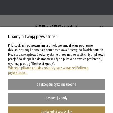
NIM KUPISZ W PARKERSHOP
Dbamy o Twoją prywatność
ZAKUPY W PARKERSHOP
Pliki cookies i pokrewne im technologie umożliwiają poprawne
MOJE KONTO W PARKERSHOP
działanie strony i pomagają nam dostosować ofertę do Twoich potrzeb.
Możesz zaakceptować wykorzystanie przez nas wszystkich tych plików i
przejść do sklepu lub dostosować użycie plików do swoich preferencji,
O PARKERSHOP
wybierając opcję "Dostosuj zgody".
Więcej o plikach cookies przeczytasz w naszej Polityce
prywatności.
zaakceptuj tylko niezbędne
dostosuj zgody
zaakceptuj wszystkie