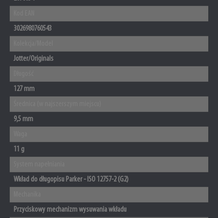
Kod EAN
3026980760543
Kolekcja/Model
Jotter/Originals
Długość
127 mm
Średnica (w najszerszym miejscu)
9,5 mm
Waga
11 g
System napełniania
Wkład do długopisu Parker - ISO 12757-2 (G2)
Mechanika
Przyciskowy mechanizm wysuwania wkładu