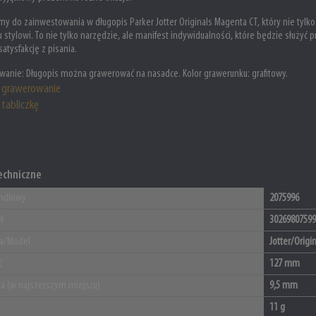
y do zainwestowania w długopis Parker Jotter Originals Magenta CT, który nie tylk
stylowi. To nie tylko narzędzie, ale manifest indywidualności, które będzie służyć 
satysfakcję z pisania.
wanie:
Długopis można grawerować na nasadce. Kolor grawerunku: grafitowy.
grawerowanie
tabliczkę
echniczne
ndlowy
2075996
N
30269807599
ja/Model
Jotter/Origi
ć
127 mm
ca (w najszerszym miejscu)
9,5 mm
11 g