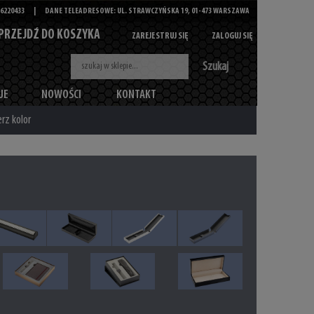
6220433
|
DANE TELEADRESOWE: UL. STRAWCZYŃSKA 19, 01-473 WARSZAWA
PRZEJDŹ DO KOSZYKA
ZAREJESTRUJ SIĘ
ZALOGUJ SIĘ
Szukaj
JE
NOWOŚCI
KONTAKT
rz kolor