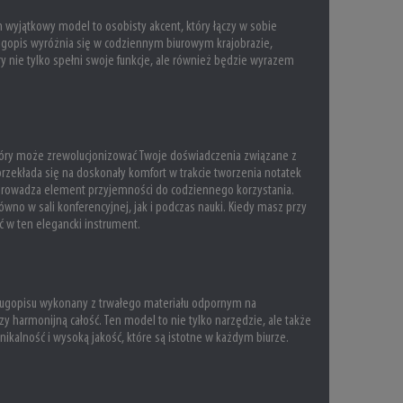
n wyjątkowy model to osobisty akcent, który łączy w sobie
ugopis wyróżnia się w codziennym biurowym krajobrazie,
y nie tylko spełni swoje funkcje, ale również będzie wyrazem
, który może zrewolucjonizować Twoje doświadczenia związane z
 przekłada się na doskonały komfort w trakcie tworzenia notatek
wprowadza element przyjemności do codziennego korzystania.
wno w sali konferencyjnej, jak i podczas nauki. Kiedy masz przy
ć w ten elegancki instrument.
 długopisu wykonany z trwałego materiału odpornym na
rzy harmonijną całość. Ten model to nie tylko narzędzie, ale także
nikalność i wysoką jakość, które są istotne w każdym biurze.