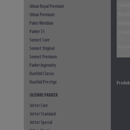
System
Urban Royal Premium
Urban Premium
Mechan
Paker Meridian
Materi
Parker 51
Produc
Sonnet Core
Podmio
Sonnet Original
Sonnet Premium
Parker Ingenuity
Duofold Classic
Duofold Prestige
Produk
OŁÓWKI PARKER
Jotter Core
Jotter Standard
Jotter Special