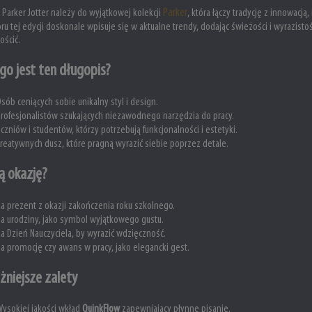
Parker
 Parker Jotter należy do wyjątkowej kolekcji
, która łączy tradycję z innowacj
oru tej edycji doskonale wpisuje się w aktualne trendy, dodając świeżości i wyrazist
ościć.
go jest ten długopis?
sób ceniących sobie unikalny styl i design.
rofesjonalistów szukających niezawodnego narzędzia do pracy.
czniów i studentów, którzy potrzebują funkcjonalności i estetyki.
reatywnych dusz, które pragną wyrazić siebie poprzez detale.
ą okazję?
a prezent z okazji zakończenia roku szkolnego.
a urodziny, jako symbol wyjątkowego gustu.
a Dzień Nauczyciela, by wyrazić wdzięczność.
a promocję czy awans w pracy, jako elegancki gest.
żniejsze zalety
ysokiej jakości wkład
QuinkFlow
zapewniający płynne pisanie.