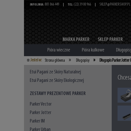
801 066 449
(22) 39 00 966
SKLEP@PARKERSHOP.PL
INFOLINIA:
|
TEL:
|
MARKA PARKER
SKLEP PARKER
Pióra wieczne
Pióra kulkowe
Długopis
»
»
Jesteś w:
Strona główna
Długopisy
Długopis Parker Jotter
Etui Pagani ze Skóry Naturalnej
Chces
Etui Pagani ze Skóry Ekologicznej
ZESTAWY PREZENTOWE PARKER
Parker Vector
Parker Jotter
Parker IM
Parker Urban