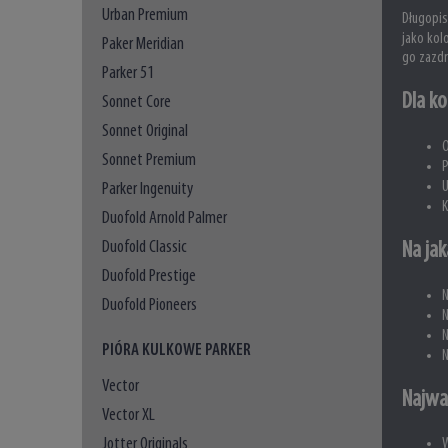
Urban Premium
Długopis
jako kol
Paker Meridian
go zazdr
Parker 51
Dla ko
Sonnet Core
Sonnet Original
O
Sonnet Premium
P
U
Parker Ingenuity
K
Duofold Arnold Palmer
Duofold Classic
Na jak
Duofold Prestige
N
Duofold Pioneers
N
N
PIÓRA KULKOWE PARKER
N
Vector
Najwa
Vector XL
Jotter Originals
W