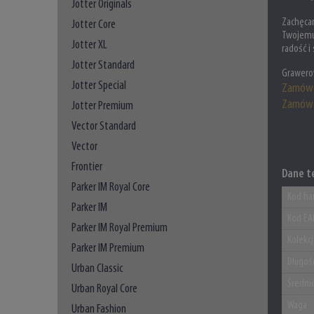
Jotter Originals
Zachęcam
Jotter Core
Twojemu 
Jotter XL
radość i 
Jotter Standard
Grawero
Jotter Special
Zamów 
Zamów 
Jotter Premium
Vector Standard
Vector
Frontier
Dane t
Parker IM Royal Core
Kod ha
Parker IM
Kod EA
Parker IM Royal Premium
Kolekc
Parker IM Premium
Długoś
Urban Classic
Średni
Urban Royal Core
Waga
Urban Fashion