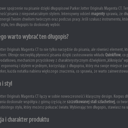
owe spojrzenie na pisanie dzięki długopisowi Parker Jotter Originals Magenta CT. Te
ność pisania z niepowtarzalnym stylem. Intensywny odcień
magenty
sprawia, że dł
energii Twoim chwilom twórczym oraz podczas pracy. Jeśli szukasz instrumentu, któr
stylu, ten długopis to doskonały wybór.
ego warto wybrać ten długopis?
otter Originals Magenta CT to nie tylko narzędzie do pisania, ale również element
em. Oferuje niezwykłą płynność pisania dzięki zastosowaniu wkładu
QuinkFlow
, co
. Dodatkowo, mechanizm przyciskowy z charakterystycznym dźwiękiem „kliknięcia” 
ę ergonomią i stylem w jednym, korzystając z długopisu, który ma swoje miejsce zaró
rker, każda notatka nabiera większego znaczenia, co sprawia, że warto zainwestowa
 i styl
otter Originals Magenta CT łączy w sobie nowoczesność i klasyczny design. Korpus
nia doskonale współgra z górną częścią ze
szczotkowanej stali szlachetnej
, co two
obistego stylu, który możesz pokazać światu. Wybierając ten długopis, stawiasz na u
ja i charakter produktu