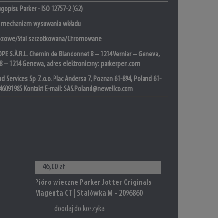
gopisu Parker - ISO 12757-2 (G2)
y mechanizm wysuwania wkładu
óżowe/Stal szczotkowana/Chromowane
PE S.À.R.L. Chemin de Blandonnet 8 – 1214 Vernier – Geneva,
 8 – 1214 Genewa, adres elektroniczny: parkerpen.com
d Services Sp. Z.o.o. Plac Andersa 7, Poznan 61-894, Poland 61-
46091985 Kontakt E-mail: SAS.Poland@newellco.com
46,00 zł
Pióro wieczne Parker Jotter Originals
Magenta CT | Stalówka M - 2096860
doodaj do koszyka