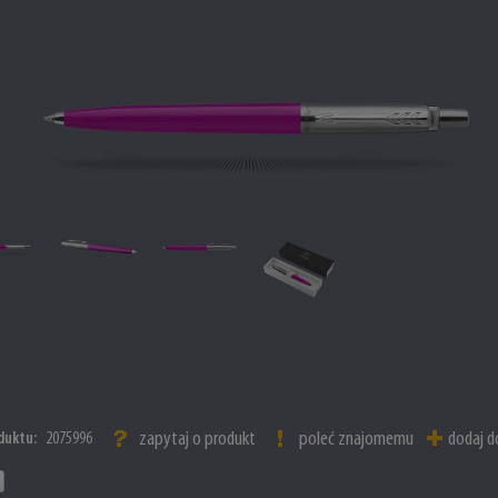
zapytaj o produkt
poleć znajomemu
dodaj d
duktu:
2075996