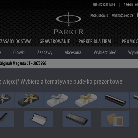
NIP: 5222511844
|
REGON: 01
PRODUKTÓW:
0
WARTOŚĆ:
0,00 ZŁ
ZASADY DOSTAW
GRAWEROWANIE
PARKER DLA FIRM
PROMOC
y
Ołówki
Zestawy
Akcesoria
Wybierz płeć
Wybie
 Originals Magenta CT - 2075996
z więcej? Wybierz alternatywne pudełko prezentowe: