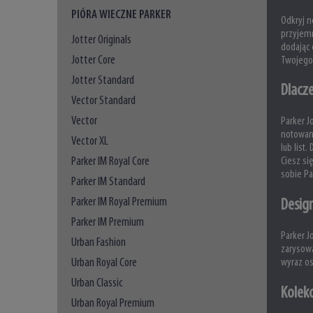
PIÓRA WIECZNE PARKER
Odkryj n
przyjem
Jotter Originals
dodając 
Jotter Core
Twojego 
Jotter Standard
Dlacz
Vector Standard
Vector
Parker J
notowani
Vector XL
lub list
Parker IM Royal Core
Ciesz si
sobie Pa
Parker IM Standard
Parker IM Royal Premium
Design
Parker IM Premium
Parker J
Urban Fashion
zarysowa
Urban Royal Core
wyraz os
Urban Classic
Kolekc
Urban Royal Premium