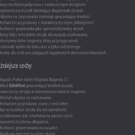
lasyczna forma połączona z nowoczesnym designem.
rgonomiczny kształt ułatwiający długotrwałe pisanie.
dporne na zarysowania materiały gwarantujące trwałość.
echanizm przyciskowy z charakterystycznym „kliknięciem”.
ożliwość grawerunku jako spersonalizowany akcent.
łynny klips w kształcie strzały dla wygody użytkowania.
ntensywny kolor magenta, który przyciąga wzrok.
oskonały wybór do biura oraz użytku codziennego.
dealny dla osób poszukujących wyjątkowych akcesoriów biurowych.
żniejsze cechy
ługopis Parker Jotter Originals Magenta CT.
Wkład
QuinkFlow
gwarantujący komfort pisania.
Nowoczesny design w intensywnym kolorze magenta.
ateriał odporny na zarysowania.
echanizm przyciskowy znany z serii Jotter.
lips w kształcie strzały dla niezawodności.
zczotkowana stal szlachetna na górnej części.
rgonomiczna forma długopisu.
ożliwość grawerowania na nasadce.
yjątkowy prezent na różne okazje.