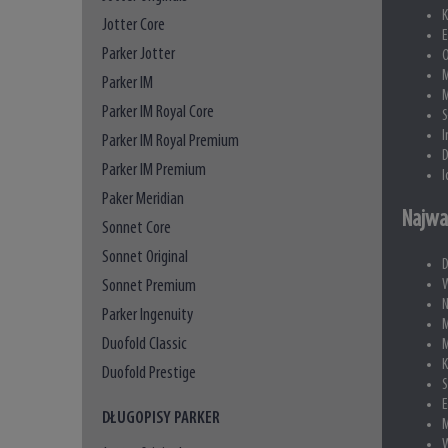
K
Jotter Core
E
Parker Jotter
O
M
Parker IM
M
Parker IM Royal Core
S
I
Parker IM Royal Premium
D
Parker IM Premium
I
Paker Meridian
Najwa
Sonnet Core
Sonnet Original
D
Sonnet Premium
Parker Ingenuity
M
Duofold Classic
M
K
Duofold Prestige
S
E
DŁUGOPISY PARKER
M
W