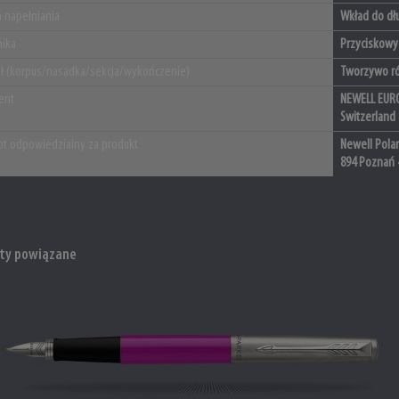
 napełniania
Wkład do dłu
ika
Przyciskow
ał (korpus/nasadka/sekcja/wykończenie)
Tworzywo r
ent
NEWELL EURO
Switzerland
t odpowiedzialny za produkt
Newell Polan
894 Poznań 
ty powiązane