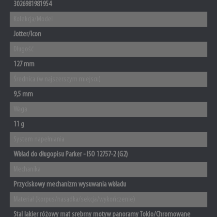
3026981981954
Kolekcja/Model
Jotter/Icon
Długość
127 mm
Średnica (w najszerszym miejscu)
9,5 mm
Waga
11 g
System napełniania
Wkład do długopisu Parker - ISO 12757-2 (G2)
Mechanika
Przyciskowy mechanizm wysuwania wkładu
Materiał (korpus/nasadka/sekcja/wykończenie)
Stal lakier różowy mat srebrny motyw panoramy Tokio/Chromowane