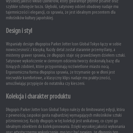
wysokiej jakości wkład QuinkFlow, który gwarantuje płynne pisanie oraz
szybkie schnięcie tuszu. Głęboki, satynowy odcień obudowy nadaje mu
tajemniczości i elegancji, co sprawia, że jest idealnym prezentem dla
miłośników kultury japońskiej.
Design i styl
Wspaniały design długopisu Parker Jotter Icon Global Tokyo łączy w sobie
nowoczesność z klasyką. Każdy detal został starannie przemyślany, a
misterny grawer sprawia, że długopis staje się prawdziwym dziełem sztuki.
Satynowe wykończenie w ciemnym odcieniu tworzy doskonałą bazę dla
lśniących zdobień, które przypominają rozświetlone miasto nocą.
Ergonomiczna forma długopisu sprawia, że trzymanie go w dłoni jest
niezwykle komfortowe, a klasyczny klips nadaje mu praktyczności,
umożliwiając przypięcie do notatnika czy kieszeni.
Kolekcja i charakter produktu
Długopis Parker Jotter Icon Global Tokyo należy do limitowanej edycji, która
z pewnością zaspokoi gusta najbardziej wymagających miłośników sztuki
piśmienniczej. Każdy długopis w tej kolekcji jest unikatowy, co czyni go
idealnym obiektem do kolekcjonowania. Dzięki wysokiej jakości wykonania
oraz artystycznemu wykończeniu, możesz być pewien, że długopis ten