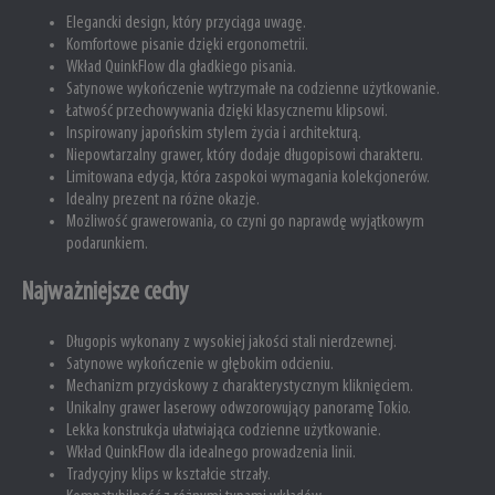
Elegancki design, który przyciąga uwagę.
Komfortowe pisanie dzięki ergonometrii.
Wkład QuinkFlow dla gładkiego pisania.
Satynowe wykończenie wytrzymałe na codzienne użytkowanie.
Łatwość przechowywania dzięki klasycznemu klipsowi.
Inspirowany japońskim stylem życia i architekturą.
Niepowtarzalny grawer, który dodaje długopisowi charakteru.
Limitowana edycja, która zaspokoi wymagania kolekcjonerów.
Idealny prezent na różne okazje.
Możliwość grawerowania, co czyni go naprawdę wyjątkowym
podarunkiem.
Najważniejsze cechy
Długopis wykonany z wysokiej jakości stali nierdzewnej.
Satynowe wykończenie w głębokim odcieniu.
Mechanizm przyciskowy z charakterystycznym kliknięciem.
Unikalny grawer laserowy odwzorowujący panoramę Tokio.
Lekka konstrukcja ułatwiająca codzienne użytkowanie.
Wkład QuinkFlow dla idealnego prowadzenia linii.
Tradycyjny klips w kształcie strzały.