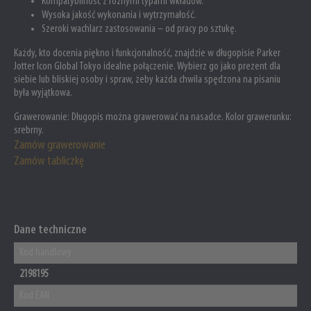
Kompatybilność z różnymi typami wkładów.
Wysoka jakość wykonania i wytrzymałość.
Szeroki wachlarz zastosowania – od pracy po sztukę.
Każdy, kto docenia piękno i funkcjonalność, znajdzie w długopisie Parker
Jotter Icon Global Tokyo idealne połączenie. Wybierz go jako prezent dla
siebie lub bliskiej osoby i spraw, żeby każda chwila spędzona na pisaniu
była wyjątkowa.
Grawerowanie:
Długopis można grawerować na nasadce. Kolor grawerunku:
srebrny.
Zamów grawerowanie
Zamów tabliczkę
Dane techniczne
Kod handlowy
2198195
Kod EAN