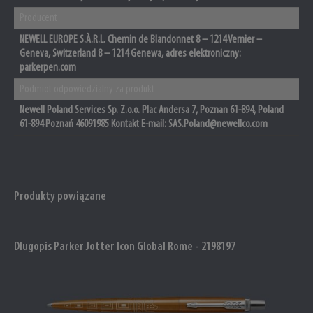
Producent
NEWELL EUROPE S.À.R.L. Chemin de Blandonnet 8 – 1214 Vernier –
Geneva, Switzerland 8 – 1214 Genewa, adres elektroniczny:
parkerpen.com
Podmiot odpowiedzialny za produkt
Newell Poland Services Sp. Z.o.o. Plac Andersa 7, Poznan 61-894, Poland
61-894 Poznań 46091985 Kontakt E-mail: SAS.Poland@newellco.com
Produkty powiązane
Długopis Parker Jotter Icon Global Rome - 2198197