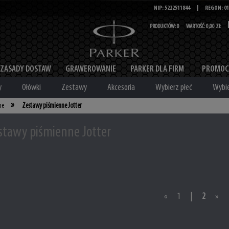
NIP: 5222511844
|
REGON: 01
PRODUKTÓW:
0
WARTOŚĆ:
0,00 ZŁ
ZASADY DOSTAW
GRAWEROWANIE
PARKER DLA FIRM
PROMOC
y
Ołówki
Zestawy
Akcesoria
Wybierz płeć
Wybie
»
ne
Zestawy piśmienne Jotter
stawy piśmienne Jotter
«
1
|
2
»