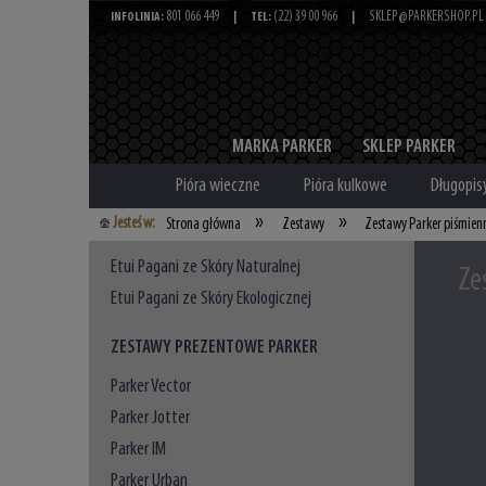
801 066 449
(22) 39 00 966
SKLEP@PARKERSHOP.PL
INFOLINIA:
|
TEL:
|
MARKA PARKER
SKLEP PARKER
Pióra wieczne
Pióra kulkowe
Długopis
»
»
Jesteś w:
Strona główna
Zestawy
Zestawy Parker piśmien
Etui Pagani ze Skóry Naturalnej
Ze
Etui Pagani ze Skóry Ekologicznej
ZESTAWY PREZENTOWE PARKER
Parker Vector
Parker Jotter
Parker IM
Parker Urban