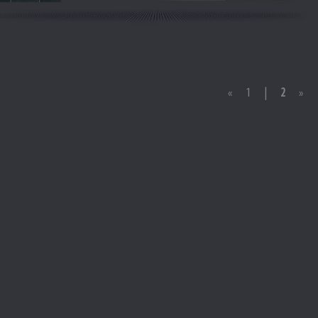
«
1
|
2
»