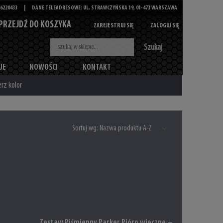
6220433
|
DANE TELEADRESOWE: UL. STRAWCZYŃSKA 19, 01-473 WARSZAWA
PRZEJDŹ DO KOSZYKA
ZAREJESTRUJ SIĘ
ZALOGUJ SIĘ
Szukaj
JE
NOWOŚCI
KONTAKT
rz kolor
Sortuj wg:
Nazwa produktu A-Z
Zestaw Piśmienny Parker Pióro wieczne +