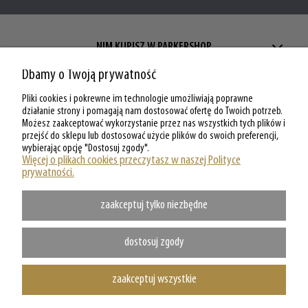
NIM KUPISZ W PARKERSHOP
Dbamy o Twoją prywatność
ZAKUPY W PARKERSHOP
Pliki cookies i pokrewne im technologie umożliwiają poprawne
MOJE KONTO W PARKERSHOP
działanie strony i pomagają nam dostosować ofertę do Twoich potrzeb.
Możesz zaakceptować wykorzystanie przez nas wszystkich tych plików i
przejść do sklepu lub dostosować użycie plików do swoich preferencji,
O PARKERSHOP
wybierając opcję "Dostosuj zgody".
Więcej o plikach cookies przeczytasz w naszej Polityce
prywatności.
zaakceptuj tylko niezbędne
dostosuj zgody
zaakceptuj wszystkie
Copyright @ Parkershop.pl - WSZELKIE PRAWA ZASTRZEZONE