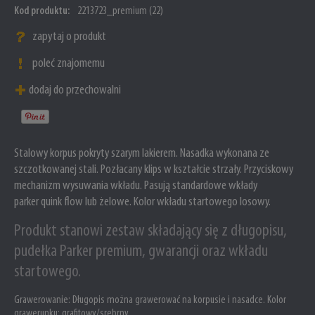
Kod produktu:
2213723_premium (22)
zapytaj o produkt
poleć znajomemu
dodaj do przechowalni
Stalowy korpus pokryty szarym lakierem. Nasadka wykonana ze
szczotkowanej stali. Pozłacany klips w kształcie strzały. Przyciskowy
mechanizm wysuwania wkładu. Pasują standardowe wkłady
parker quink flow lub żelowe. Kolor wkładu startowego losowy.
Produkt stanowi zestaw składający się z długopisu,
pudełka Parker premium, gwarancji oraz wkładu
startowego.
Grawerowanie:
Długopis można grawerować na korpusie i nasadce. Kolor
grawerunku: grafitowy/srebrny.