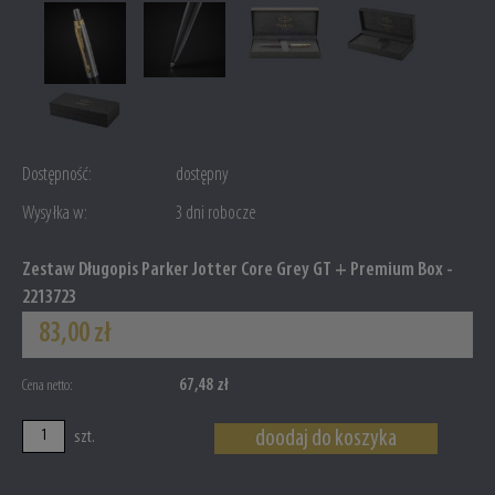
Dostępność:
dostępny
Wysyłka w:
3 dni robocze
Zestaw Długopis Parker Jotter Core Grey GT + Premium Box -
2213723
83,00 zł
67,48 zł
Cena netto:
doodaj do koszyka
szt.